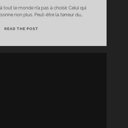
à tout le monde n’a pas à choisir. Celui qui
sonne non plus. Peut-être la terreur du…
PEUR
READ THE POST
DE
SON
OMBRE