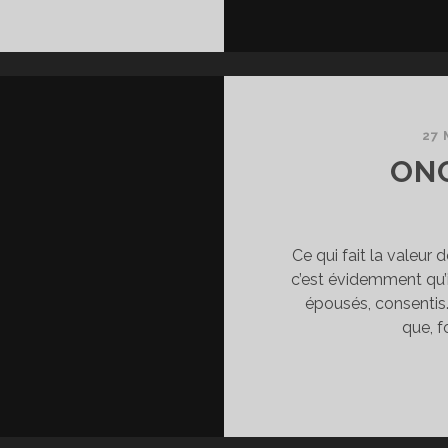
27 
ON
Ce qui fait la valeur d
c’est évidemment qu’
épousés, consenti
que, f