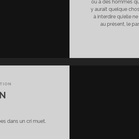
ou à des hommes qui 
y aurait quelque cho
à interdire qu’elle n
au présent, le pas
TION
ON
ées dans un cri muet.
IDÉRATION