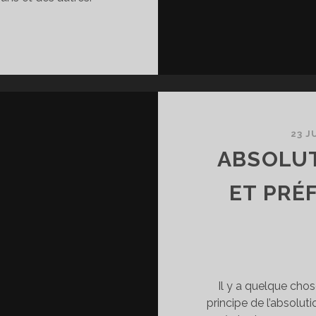
N
ASSÉ
AS
AL
RÉSENT
23 J
ABSOLUT
ET PRÉ
Il y a quelque cho
principe de l’absolut