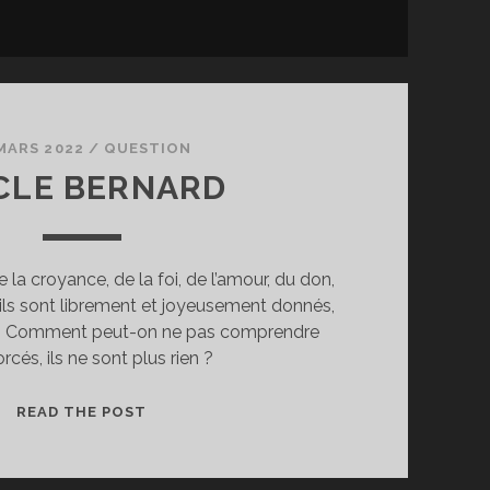
MARS 2022
/
QUESTION
CLE BERNARD
e la croyance, de la foi, de l’amour, du don,
ils sont librement et joyeusement donnés,
s. Comment peut-on ne pas comprendre
orcés, ils ne sont plus rien ?
ONCLE
READ THE POST
BERNARD