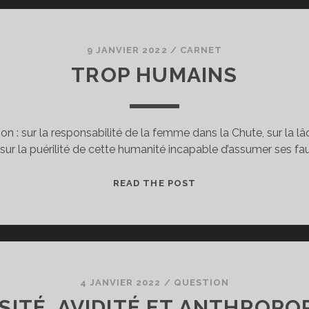
9 JANVIER 2022
/
CARNET
TROP HUMAINS
ttention : sur la responsabilité de la femme dans la Chute, sur la
sur la puérilité de cette humanité incapable d’assumer ses fa
TROP
READ THE POST
HUMAINS
4 JANVIER 2022
/
QUESTION
SITÉ, AVIDITÉ ET ANTHROPO