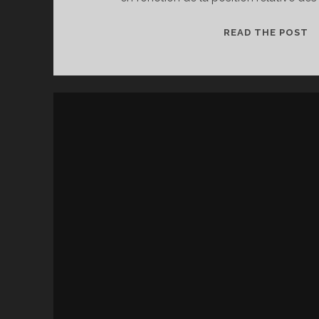
U
READ THE POST
P
P
M
P