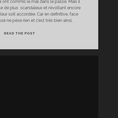
ont commis le mal dans le passé. Mais il
se de plus scandaleux et révoltant encore
e leur soit accordée. Car en définitive, face
sé ne pèse rien et c’est très bien ainsi.
ABSOLUTION,
READ THE POST
RÉDEMPTION
ET
PRÉFÉRENCE
POUR
LE
PRÉSENT