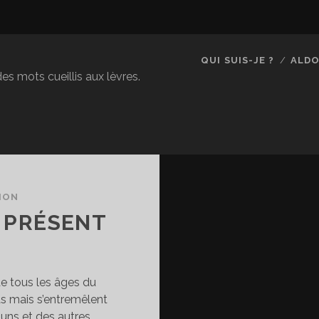
QUI SUIS-JE ?
ALDO
es mots cueillis aux lèvres.
ION
L PRÉSENT
e tous les âges du
s mais s’entremêlent
 uns et des autres.