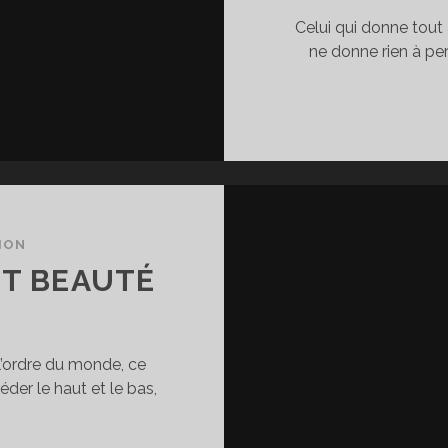
E
Celui qui donne tout 
UI
ne donne rien à per
EUT
TRE
T,
E
UI
OIT
TRE
U.
ION
ET BEAUTÉ
 l’ordre du monde, ce
éder le haut et le bas,