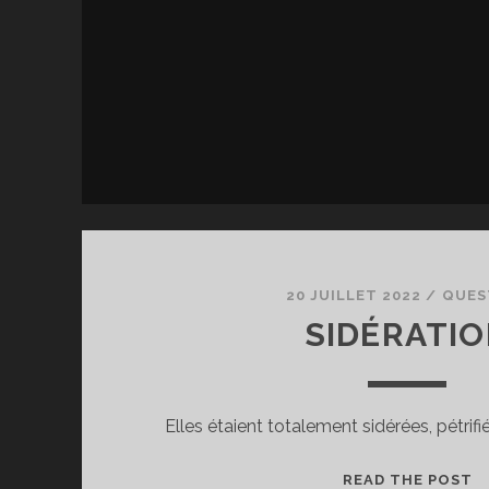
20 JUILLET 2022
/
QUES
SIDÉRATI
Elles étaient totalement sidérées, pétrifi
S
READ THE POST