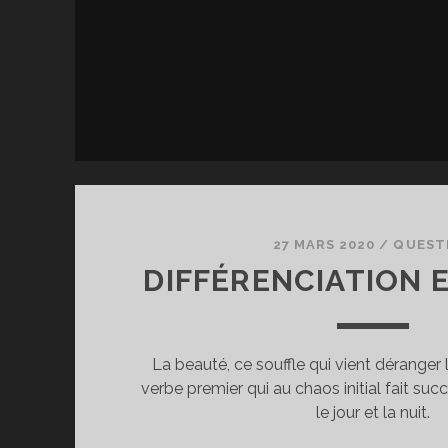
;
C
Q
P
Ê
DI
C
Q
D
Ê
T
27 MARS 2020
/
QUEST
DIFFÉRENCIATION 
La beauté, ce souffle qui vient déranger
verbe premier qui au chaos initial fait succ
le jour et la nuit.