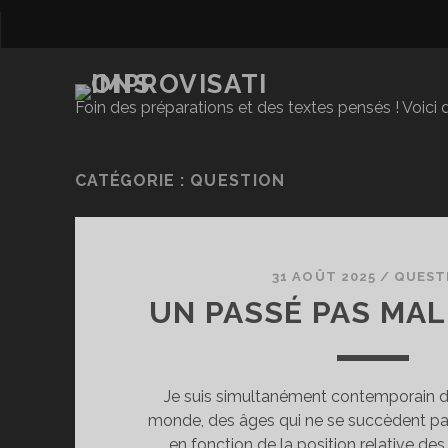
Foin des préparations et des textes pensés ! Voici d
CATÉGORIE :
QUESTION
31 AOÛT 2025
/
QUEST
UN PASSÉ PAS MA
Je suis simultanément contemporain d
monde, des âges qui ne se succèdent pa
en fonction de la position relative des