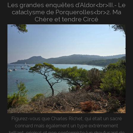
Les grandes enquêtes d’Aldor<br>III.- Le
cataclysme de Porquerolles<br>2. Ma
Chère et tendre Circé
Figurez-vous que Charles Richet, qui était un sacré
connard mais également un type extrêmement
brillant, original et non conformiste (un dreyfusard de