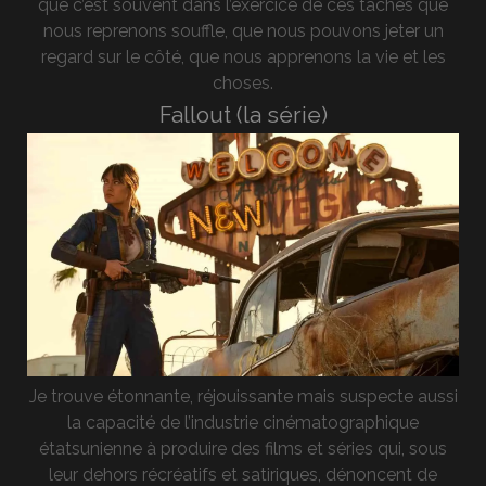
que c’est souvent dans l’exercice de ces tâches que
nous reprenons souffle, que nous pouvons jeter un
regard sur le côté, que nous apprenons la vie et les
choses.
Fallout (la série)
Je trouve étonnante, réjouissante mais suspecte aussi
la capacité de l’industrie cinématographique
étatsunienne à produire des films et séries qui, sous
leur dehors récréatifs et satiriques, dénoncent de