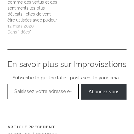
comme des vertus et des
sentiments les plus
délicats : elles doivent
être utilisées avec pudeur
et chasteté, et l'étalage
12 mars 2020
leur est fatale. Être, laisser
Dans "Idées"
voir mais en aucun cas ne
montrer car la grâce
s'anéantit de cette
monstration.
En savoir plus sur Improvisations
Subscribe to get the latest posts sent to your email.
Saisissez votre adresse e-mail…
Abonnez-vous
ARTICLE PRÉCÉDENT