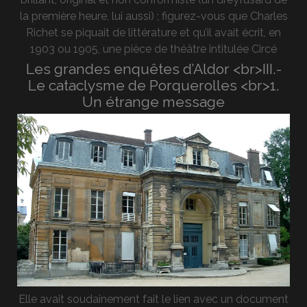
la première heure, lui aussi) ; figurez-vous que Charles
Richet se piquait de littérature et qu’il avait écrit, en
1903 ou 1905, une pièce de théâtre intitulée Circé
Les grandes enquêtes d’Aldor <br>III.-
Le cataclysme de Porquerolles <br>1.
Un étrange message
Elle avait soudainement fait le lien avec un document