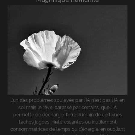
L’un des problèmes soulevés par l’IA n’est pas l’IA en
soi mais le rêve, caressé par certains, que l’IA
permette de décharger l’être humain de certaines
taches jugées inintéressantes ou inutilement
consommatrices de temps ou d’énergie, en oubliant