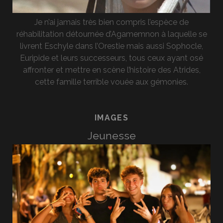
Je n’ai jamais très bien compris l’espèce de
réhabilitation détournée d’Agamemnon à laquelle se
livrent Eschyle dans l’Orestie mais aussi Sophocle,
Euripide et leurs successeurs, tous ceux ayant osé
affronter et mettre en scène l’histoire des Atrides,
cette famille terrible vouée aux gémonies.
IMAGES
Jeunesse