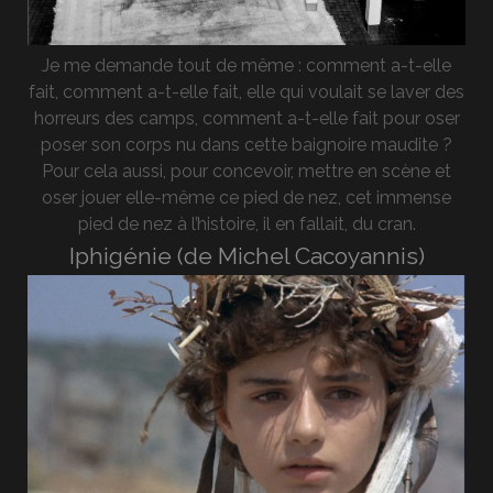
Je me demande tout de même : comment a-t-elle
fait, comment a-t-elle fait, elle qui voulait se laver des
horreurs des camps, comment a-t-elle fait pour oser
poser son corps nu dans cette baignoire maudite ?
Pour cela aussi, pour concevoir, mettre en scène et
oser jouer elle-même ce pied de nez, cet immense
pied de nez à l’histoire, il en fallait, du cran.
Iphigénie (de Michel Cacoyannis)