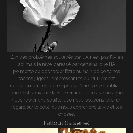
L’un des problèmes soulevés par l’IA n’est pas l’IA en
soi mais le rêve, caressé par certains, que l’IA
permette de décharger l’être humain de certaines
taches jugées inintéressantes ou inutilement
consommatrices de temps ou d’énergie, en oubliant
que c’est souvent dans l’exercice de ces tâches que
nous reprenons souffle, que nous pouvons jeter un
regard sur le côté, que nous apprenons la vie et les
choses.
Fallout (la série)