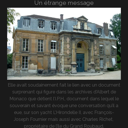
Un étrange message
Elle avait soudainement fait le lien avec un document
surprenant qui figure dans les archives d’Albert de
Monaco que détient l’I.P.H., document dans lequel le
souverain et savant évoque une conversation qu’il a
eue, sur son yacht L’Hirondelle II, avec François-
Joseph Fournier mais aussi avec Charles Richet,
propriétaire de l’île du Grand Roubaud.