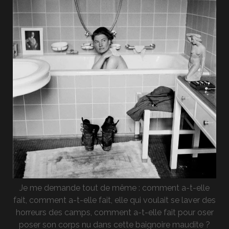
Je me demande tout de même : comment a-t-elle
fait, comment a-t-elle fait, elle qui voulait se laver des
horreurs des camps, comment a-t-elle fait pour oser
poser son corps nu dans cette baignoire maudite ?