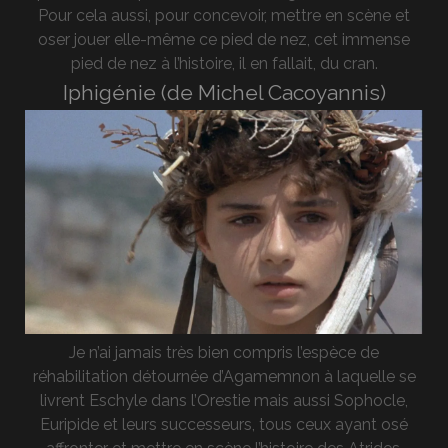
Pour cela aussi, pour concevoir, mettre en scène et
oser jouer elle-même ce pied de nez, cet immense
pied de nez à l’histoire, il en fallait, du cran.
Iphigénie (de Michel Cacoyannis)
Je n’ai jamais très bien compris l’espèce de
réhabilitation détournée d’Agamemnon à laquelle se
livrent Eschyle dans l’Orestie mais aussi Sophocle,
Euripide et leurs successeurs, tous ceux ayant osé