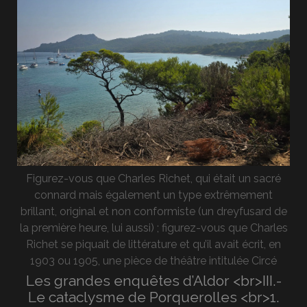
Figurez-vous que Charles Richet, qui était un sacré
connard mais également un type extrêmement
brillant, original et non conformiste (un dreyfusard de
la première heure, lui aussi) ; figurez-vous que Charles
Richet se piquait de littérature et qu’il avait écrit, en
1903 ou 1905, une pièce de théâtre intitulée Circé
Les grandes enquêtes d’Aldor <br>III.-
Le cataclysme de Porquerolles <br>1.