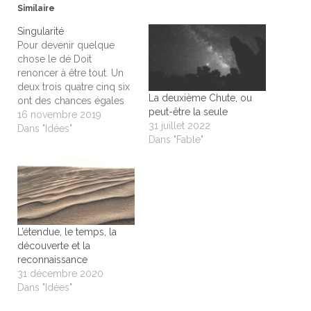
Similaire
Singularité
Pour devenir quelque
chose le dé Doit
renoncer à être tout. Un
deux trois quatre cinq six
La deuxième Chute, ou
ont des chances égales
peut-être la seule
Et pourtant ! Un seul
16 novembre 2019
31 juillet 2022
nombre à la fin sortira.
Dans "Idées"
Dans "Fable"
Les cases dans la grande
roue de la grande loterie
Sont, au début du jeu,
d'une même égalité Et…
L’étendue, le temps, la
découverte et la
reconnaissance
31 décembre 2020
Dans "Idées"