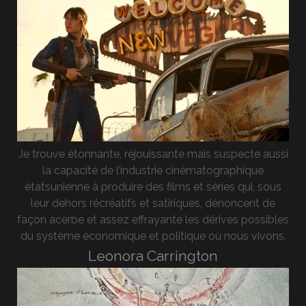
Je trouve étonnante, réjouissante mais suspecte aussi
la capacité de l’industrie cinématographique
étatsunienne à produire des films et séries qui, sous
leur dehors récréatifs et satiriques, dénoncent de
façon acerbe et assez effrayante les dérives possibles
du système économique et politique où nous vivons.
Leonora Carrington