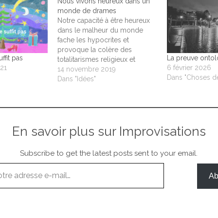
Nous vivons heureux dans un
monde de drames
Notre capacité à être heureux
dans le malheur du monde
fache les hypocrites et
provoque la colère des
ffit pas
La preuve onto
totalitarismes religieux et
21
6 février 2026
laïques qui voudraient que le
14 novembre 2019
Dans "Choses de
monde forme un bloc, mais
Dans "Idées"
elle est profondément ancrée
en nous et se confond avec
l'étincelle de la vie.
En savoir plus sur Improvisations
Subscribe to get the latest posts sent to your email.
Ab