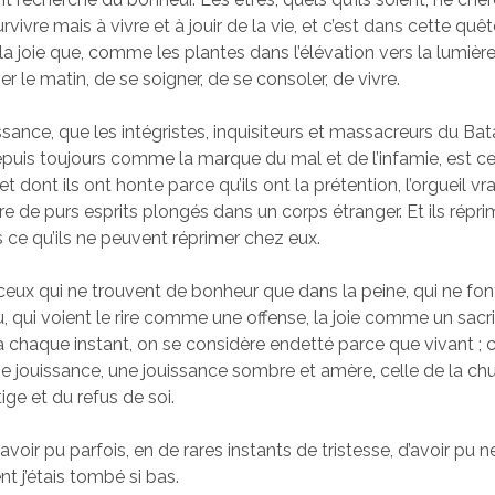
vivre mais à vivre et à jouir de la vie, et c’est dans cette q
a joie que, comme les plantes dans l’élévation vers la lumière,
er le matin, de se soigner, de se consoler, de vivre.
issance, que les intégristes, inquisiteurs et massacreurs du Ba
puis toujours comme la marque du mal et de l’infamie, est ce
 et dont ils ont honte parce qu’ils ont la prétention, l’orgueil v
tre de purs esprits plongés dans un corps étranger. Et ils répr
s ce qu’ils ne peuvent réprimer chez eux.
 ceux qui ne trouvent de bonheur que dans la peine, qui ne fo
u, qui voient le rire comme une offense, la joie comme un sacri
à chaque instant, on se considère endetté parce que vivant ; c
e jouissance, une jouissance sombre et amère, celle de la chu
tige et du refus de soi.
avoir pu parfois, en de rares instants de tristesse, d’avoir pu ne
t j’étais tombé si bas.