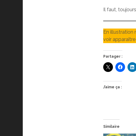
Il faut, toujou
En illustration
voir apparaître 
Partager :
J’aime ça :
Similaire