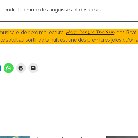
rs, fendre la brume des angoisses et des peurs.
 musicale, derrière ma lecture,
Here Comes The Sun
,
des Beatl
le soleil au sortir de la nuit est une des premières joies qu’on a