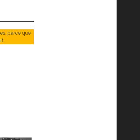
es, parce que
it.