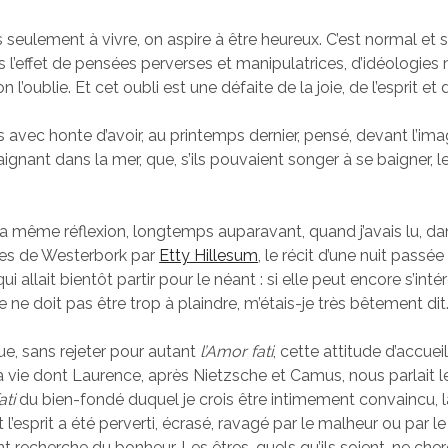
 seulement à vivre, on aspire à être heureux. C’est normal et s
us l’effet de pensées perverses et manipulatrices, d’idéologies
 l’oublie. Et cet oubli est une défaite de la joie, de l’esprit et d
 avec honte d’avoir, au printemps dernier, pensé, devant l’im
gnant dans la mer, que, s’ils pouvaient songer à se baigner, leu
t la même réflexion, longtemps auparavant, quand j’avais lu, d
ées de Westerbork par
Etty Hillesum
, le récit d’une nuit passée
qui allait bientôt partir pour le néant : si elle peut encore s’int
e ne doit pas être trop à plaindre, m’étais-je très bêtement dit
ue, sans rejeter pour autant
l’Amor fati
, cette attitude d’accuei
a vie dont Laurence, après Nietzsche et Camus, nous parlait 
ati
du bien-fondé duquel je crois être intimement convaincu, la
l’esprit a été perverti, écrasé, ravagé par le malheur ou par le 
t recherche du bonheur. Les êtres, quels qu’ils soient, ne che