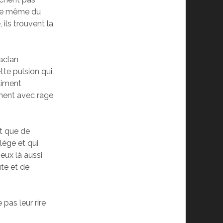
uête même du
 ils trouvent la
taclan
tte pulsion qui
raiment
iment avec rage
nt que de
lège et qui
eux là aussi
te et de
 pas leur rire