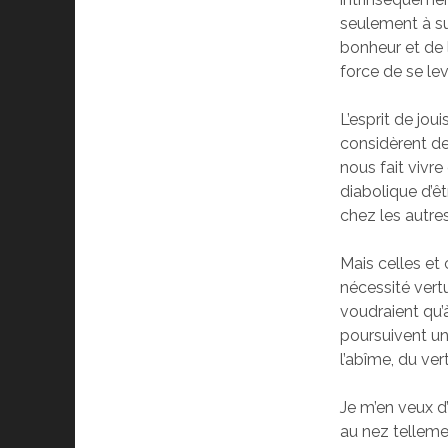
seulement à sur
bonheur et de l
force de se lev
L’esprit de jou
considèrent de
nous fait vivre
diabolique d’ê
chez les autre
Mais celles et
nécessité vert
voudraient qu’
poursuivent un
l’abîme, du ver
Je m’en veux d’
au nez tellemen