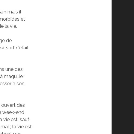
ain mais il
 morbides et
e la vie.
age de
r sort n’était
ans une des
 à maquiller
éresser à son
.
l ouvert des
le week-end
 vie est, sauf
mal ; la vie est
rchent pas