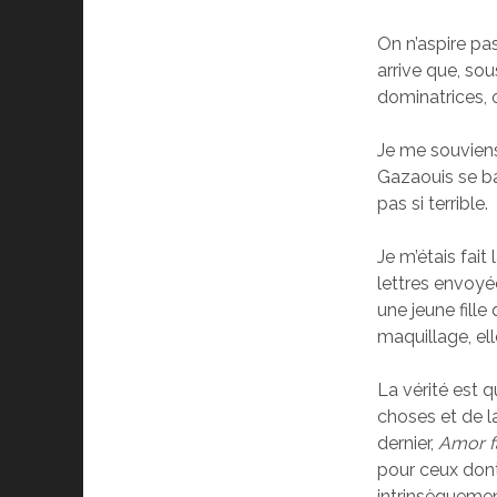
On n’aspire pas
arrive que, so
dominatrices, on
Je me souviens
Gazaouis se bai
pas si terrible.
Je m’étais fai
lettres envoy
une jeune fille 
maquillage, ell
La vérité est q
choses et de l
dernier,
Amor f
pour ceux dont 
intrinsèquemen