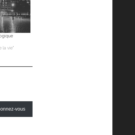
logique
 la vie"
onnez-vous