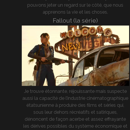
pouvons jeter un regard sur le côté, que nous
apprenons la vie et les choses.
Fallout (la série)
Je trouve étonnante, réjouissante mais suspecte
aussi la capacité de l’industrie cinématographique
étatsunienne à produire des films et séries qui,
sous leur dehors récréatifs et satiriques,
dénoncent de façon acerbe et assez effrayante
les dérives possibles du système économique et