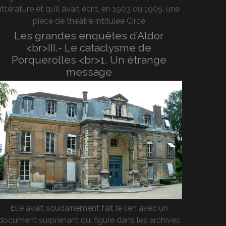
littérature et qu’il avait écrit, en 1903 ou 1905, une
pièce de théâtre intitulée Circé
Les grandes enquêtes d’Aldor
<br>III.- Le cataclysme de
Porquerolles <br>1. Un étrange
message
Elle avait soudainement fait le lien avec un
document surprenant qui figure dans les archives