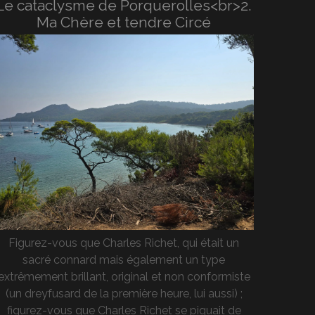
Le cataclysme de Porquerolles<br>2.
Ma Chère et tendre Circé
Figurez-vous que Charles Richet, qui était un
sacré connard mais également un type
extrêmement brillant, original et non conformiste
(un dreyfusard de la première heure, lui aussi) ;
figurez-vous que Charles Richet se piquait de