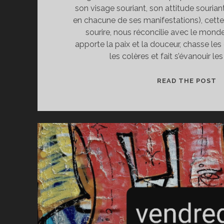
son visage souriant, son attitude souriant
en chacune de ses manifestations), cette 
sourire, nous réconcilie avec le mon
apporte la paix et la douceur, chasse les 
les colères et fait s’évanouir l
F
READ THE POST
D
L