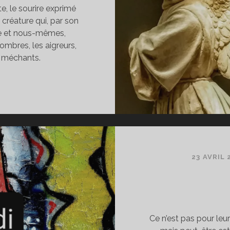
e, le sourire exprimé
créature qui, par son
de et nous-mêmes,
ombres, les aigreurs,
es méchants.
IGURES
E
’ANGE
23 AVRIL 
Ce n’est pas pour leu