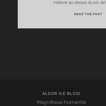
m’élever au-dessus du sol, de l
I
READ THE POST
G
P
P
:
V
L
R
?
ALDOR (LE BLOG)
Magnifique humanité