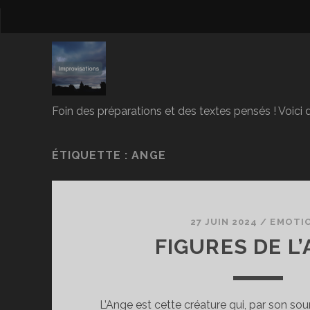
Foin des préparations et des textes pensés ! Voici d
ÉTIQUETTE :
ANGE
27 JUIN 2024
/
EMOTI
FIGURES DE L
L’Ange est cette créature qui, par son sour