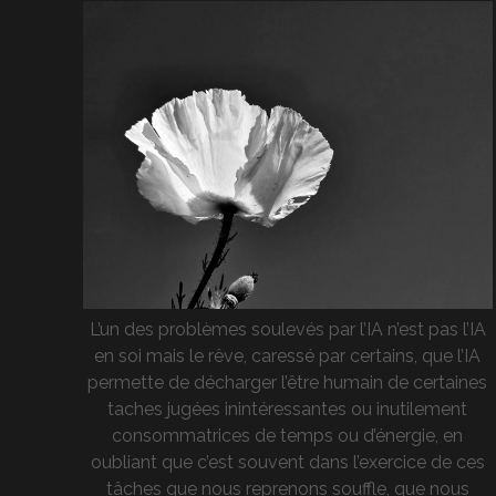
L’un des problèmes soulevés par l’IA n’est pas l’IA
en soi mais le rêve, caressé par certains, que l’IA
permette de décharger l’être humain de certaines
taches jugées inintéressantes ou inutilement
consommatrices de temps ou d’énergie, en
oubliant que c’est souvent dans l’exercice de ces
tâches que nous reprenons souffle, que nous