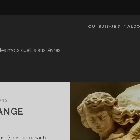
QUI SUIS-JE ?
ALDO
es mots cueillis aux lèvres.
ONS
’ANGE
ire (sa voix souriante,