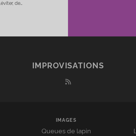
éviter, de…
CARE,
ABRIEL,
ETER-
AN
OLER,
ÉVITER,
IMPROVISATIONS
ÊVER
rss
IMAGES
Queues de lapin