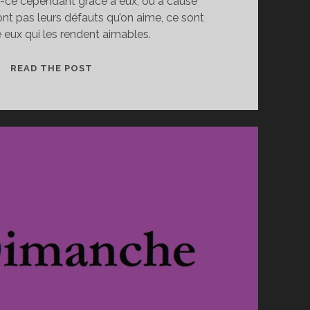
t-ce cependant grâce à eux, ou à cause
sont pas leurs défauts qu’on aime, ce sont
 eux qui les rendent aimables.
DÉFAUTS
READ THE POST