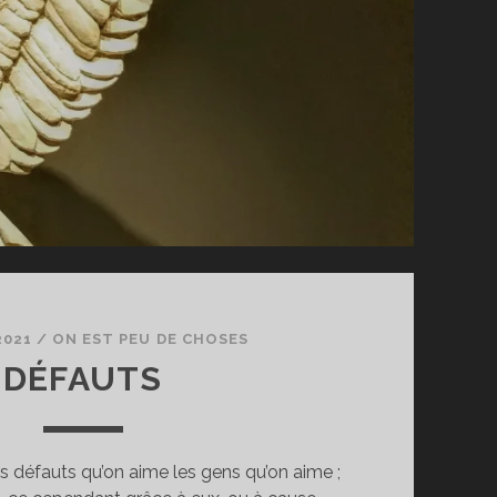
2021
/
ON EST PEU DE CHOSES
DÉFAUTS
rs défauts qu’on aime les gens qu’on aime ;