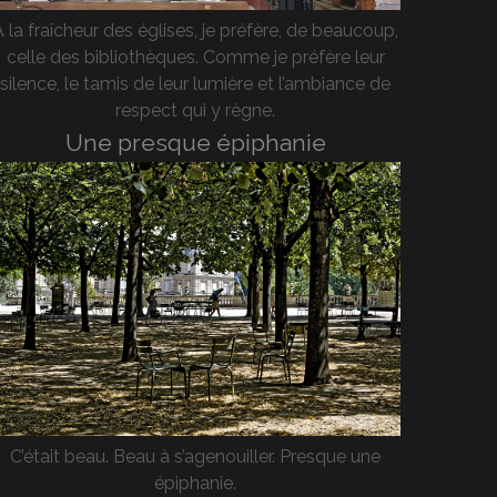
A la fraîcheur des églises, je préfère, de beaucoup,
celle des bibliothèques. Comme je préfère leur
silence, le tamis de leur lumière et l’ambiance de
respect qui y règne.
Une presque épiphanie
C’était beau. Beau à s’agenouiller. Presque une
épiphanie.