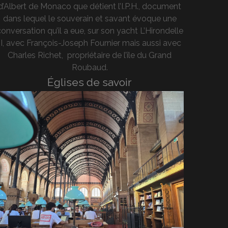
d’Albert de Monaco que détient l’I.P.H., document
dans lequel le souverain et savant évoque une
onversation qu’il a eue, sur son yacht L’Hirondelle
II, avec François-Joseph Fournier mais aussi avec
Charles Richet, propriétaire de l’île du Grand
Roubaud.
Églises de savoir