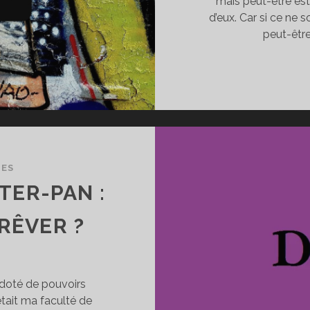
mais peut-être es
d’eux. Car si ce ne 
peut-être
TES
ETER-PAN :
 RÊVER ?
e doté de pouvoirs
était ma faculté de