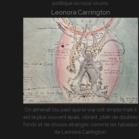
politique où nous vivons.
Leonora Carrington
On aimerait (ou pas) que le vrai soit simple mais il
est le plus souvent épais, vibrant, plein de doubles
fonds et de choses étranges, comme les tableaux
de Leonora Carrington.