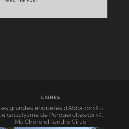
BONBONS
READ THE POST
ET
MACHINES
LIGNES
Les grandes enquêtes d’Aldor<br>III.-
Le cataclysme de Porquerolles<br>2.
Ma Chère et tendre Circé