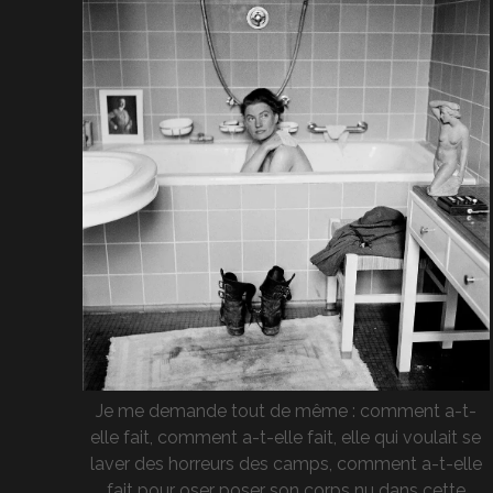
Je me demande tout de même : comment a-t-
elle fait, comment a-t-elle fait, elle qui voulait se
laver des horreurs des camps, comment a-t-elle
fait pour oser poser son corps nu dans cette