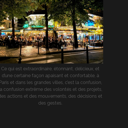
Ce qui est extraordinaire, étonnant, délicieux, et
d’une certaine façon apaisant et confortable, à
Paris et dans les grandes villes, c’est la confusion,
la confusion extrême des volontés et des projets,
des actions et des mouvements, des décisions et
des gestes.