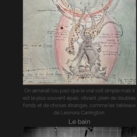
On aimerait (ou pas) que le vrai soit simple mais il
est le plus souvent épais, vibrant, plein de doubles
fonds et de choses étranges, comme les tableaux
de Leonora Carrington.
Le bain