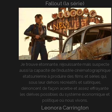
Fallout (la série)
Je trouve étonnante, réjouissante mais suspecte
aussi la capacité de l’industrie cinématographique
étatsunienne à produire des films et séries qui,
sous leur dehors récréatifs et satiriques,
dénoncent de façon acerbe et assez effrayante
les dérives possibles du système économique et
politique où nous vivons.
Leonora Carrington