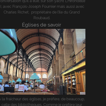
onversation qu’il a eue, sur son yacht L’Hirondelle
II, avec François-Joseph Fournier mais aussi avec
Charles Richet, propriétaire de l’île du Grand
Roubaud.
Églises de savoir
A la fraîcheur des églises, je préfère, de beaucoup,
celle des bibliothèques. Comme je préfère leur