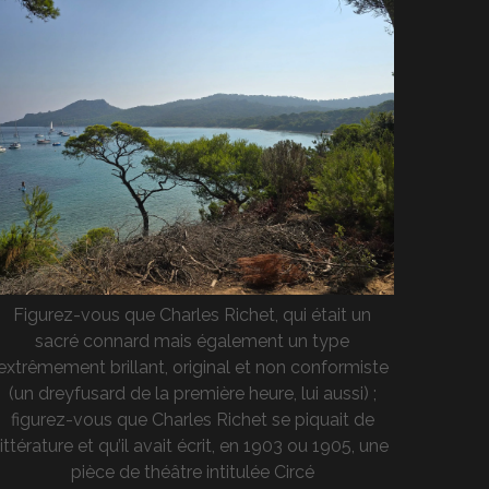
Figurez-vous que Charles Richet, qui était un
sacré connard mais également un type
extrêmement brillant, original et non conformiste
(un dreyfusard de la première heure, lui aussi) ;
figurez-vous que Charles Richet se piquait de
littérature et qu’il avait écrit, en 1903 ou 1905, une
pièce de théâtre intitulée Circé