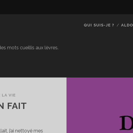
QUI SUIS-JE ?
ALDO
es mots cueillis aux lèvres.
 LA VIE
N FAIT
lait, j’ai nettoyé mes