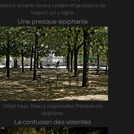
silence, le tamis de leur lumière et l’ambiance de
respect qui y règne.
Une presque épiphanie
C’était beau. Beau à s’agenouiller. Presque une
épiphanie.
La confusion des volontés