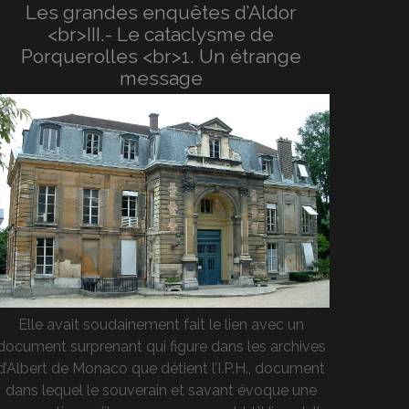
Les grandes enquêtes d’Aldor
<br>III.- Le cataclysme de
Porquerolles <br>1. Un étrange
message
Elle avait soudainement fait le lien avec un
document surprenant qui figure dans les archives
d’Albert de Monaco que détient l’I.P.H., document
dans lequel le souverain et savant évoque une