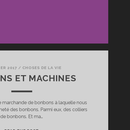
IER 2017
/
CHOSES DE LA VIE
NS ET MACHINES
 une marchande de bonbons à laquelle nous
acheté des bonbons. Parmi eux, des colliers
de bonbons. Et ma…