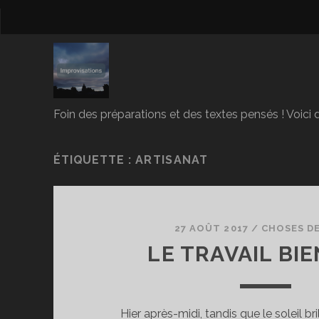
Foin des préparations et des textes pensés ! Voici d
ÉTIQUETTE :
ARTISANAT
27 AOÛT 2017
/
CHOSES DE
LE TRAVAIL BIE
Hier après-midi, tandis que le soleil bril