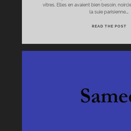
vitres. Elles en avaient bien besoin, noirci
la suie parisienne.…
L
READ THE POST
T
B
F