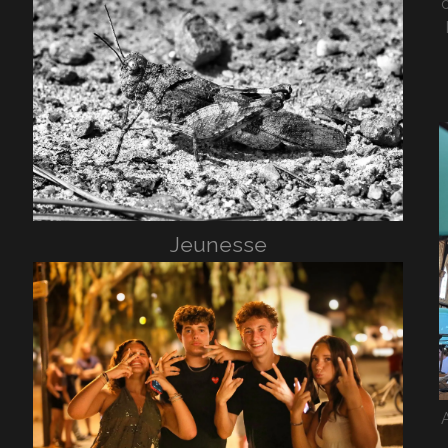
c
Jeunesse