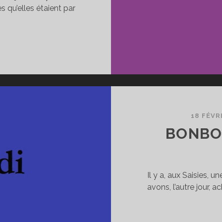
es qu’elles étaient par
E
RAVAIL
IEN
AIT
18 FÉVR
BONBO
Il y a, aux Saisies,
avons, l’autre jour, 