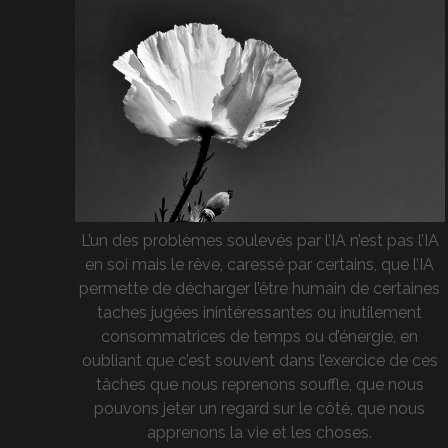
L’un des problèmes soulevés par l’IA n’est pas l’IA
en soi mais le rêve, caressé par certains, que l’IA
permette de décharger l’être humain de certaines
taches jugées inintéressantes ou inutilement
consommatrices de temps ou d’énergie, en
oubliant que c’est souvent dans l’exercice de ces
tâches que nous reprenons souffle, que nous
pouvons jeter un regard sur le côté, que nous
apprenons la vie et les choses.