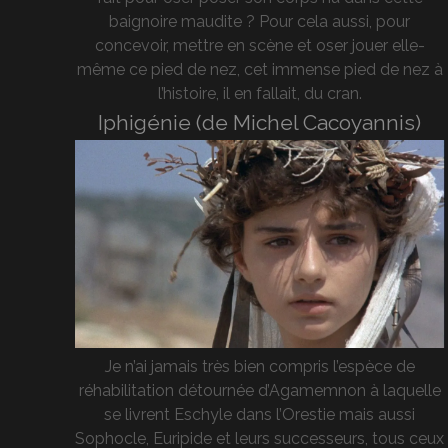
baignoire maudite ? Pour cela aussi, pour
concevoir, mettre en scène et oser jouer elle-
même ce pied de nez, cet immense pied de nez à
l’histoire, il en fallait, du cran.
Iphigénie (de Michel Cacoyannis)
Je n’ai jamais très bien compris l’espèce de
réhabilitation détournée d’Agamemnon à laquelle
se livrent Eschyle dans l’Orestie mais aussi
Sophocle, Euripide et leurs successeurs, tous ceux