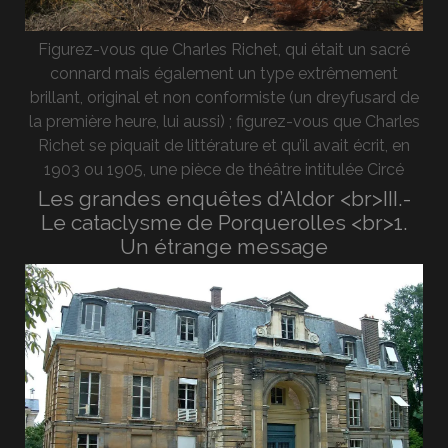
Figurez-vous que Charles Richet, qui était un sacré
connard mais également un type extrêmement
brillant, original et non conformiste (un dreyfusard de
la première heure, lui aussi) ; figurez-vous que Charles
Richet se piquait de littérature et qu’il avait écrit, en
1903 ou 1905, une pièce de théâtre intitulée Circé
Les grandes enquêtes d’Aldor <br>III.-
Le cataclysme de Porquerolles <br>1.
Un étrange message