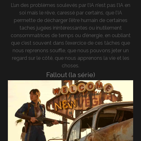
L’un des problèmes soulevés par l’IA n’est pas l’IA en
soi mais le rêve, caressé par certains, que l’IA
permette de décharger l’être humain de certaines
taches jugées inintéressantes ou inutilement
consommatrices de temps ou d’énergie, en oubliant
que c’est souvent dans l’exercice de ces tâches que
nous reprenons souffle, que nous pouvons jeter un
regard sur le côté, que nous apprenons la vie et les
choses.
Fallout (la série)