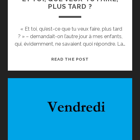
PLUS TARD ?
« Et toi, qu’est-ce que tu veux faire, plus tard
? » – demandait-on l’autre jour à mes enfants,
qui, évidemment, ne savaient quoi répondre. La…
ET
READ THE POST
TOI,
QUE
VEUX-
TU
FAIRE,
PLUS
TARD
?