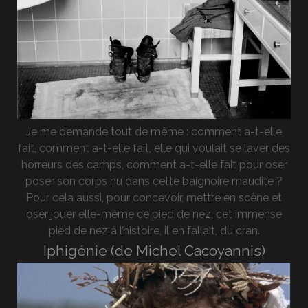
Je me demande tout de même : comment a-t-elle
fait, comment a-t-elle fait, elle qui voulait se laver des
horreurs des camps, comment a-t-elle fait pour oser
poser son corps nu dans cette baignoire maudite ?
Pour cela aussi, pour concevoir, mettre en scène et
oser jouer elle-même ce pied de nez, cet immense
pied de nez à l’histoire, il en fallait, du cran.
Iphigénie (de Michel Cacoyannis)