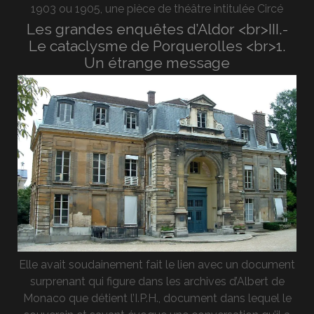
1903 ou 1905, une pièce de théâtre intitulée Circé
Les grandes enquêtes d’Aldor <br>III.-
Le cataclysme de Porquerolles <br>1.
Un étrange message
Elle avait soudainement fait le lien avec un document
surprenant qui figure dans les archives d’Albert de
Monaco que détient l’I.P.H., document dans lequel le