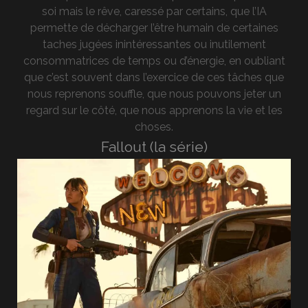
soi mais le rêve, caressé par certains, que l’IA
permette de décharger l’être humain de certaines
taches jugées inintéressantes ou inutilement
consommatrices de temps ou d’énergie, en oubliant
que c’est souvent dans l’exercice de ces tâches que
nous reprenons souffle, que nous pouvons jeter un
regard sur le côté, que nous apprenons la vie et les
choses.
Fallout (la série)