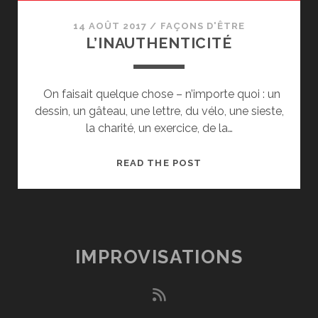
14 AOÛT 2017
/
FAÇONS D'ÊTRE
L’INAUTHENTICITÉ
On faisait quelque chose – n’importe quoi : un
dessin, un gâteau, une lettre, du vélo, une sieste,
la charité, un exercice, de la…
L’INAUTHENTICITÉ
READ THE POST
IMPROVISATIONS
rss