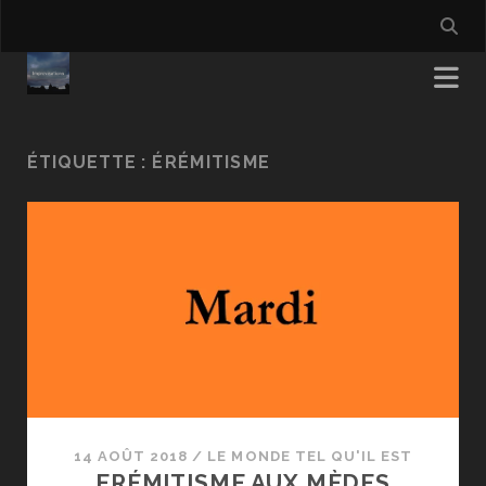
ÉTIQUETTE :
ÉRÉMITISME
14 AOÛT 2018
/
LE MONDE TEL QU'IL EST
ERÉMITISME AUX MÈDES