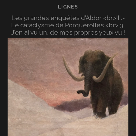
LIGNES
Les grandes enquêtes d’Aldor <br>III.-
Le cataclysme de Porquerolles <br> 3.
J’en ai vu un, de mes propres yeux vu !