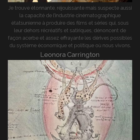
Je trouve étonnante, réjouissante mais suspecte aussi
la capacité de l’industrie cinématographique
étatsunienne à produire des films et séries qui, sous
leur dehors récréatifs et satiriques, dénoncent de
façon acerbe et assez effrayante les dérives possibles
du système économique et politique où nous vivons.
Leonora Carrington