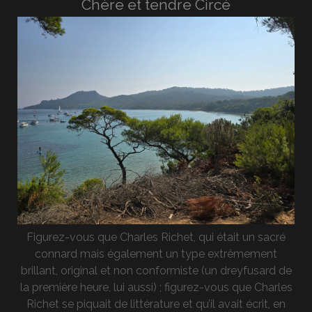
Chère et tendre Circé
Figurez-vous que Charles Richet, qui était un sacré
connard mais également un type extrêmement
brillant, original et non conformiste (un dreyfusard de
la première heure, lui aussi) ; figurez-vous que Charles
Richet se piquait de littérature et qu’il avait écrit, en