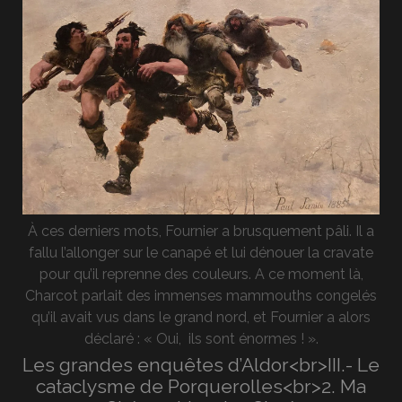
À ces derniers mots, Fournier a brusquement pâli. Il a
fallu l’allonger sur le canapé et lui dénouer la cravate
pour qu’il reprenne des couleurs. A ce moment là,
Charcot parlait des immenses mammouths congelés
qu’il avait vus dans le grand nord, et Fournier a alors
déclaré : « Oui, ils sont énormes ! ».
Les grandes enquêtes d’Aldor<br>III.- Le
cataclysme de Porquerolles<br>2. Ma