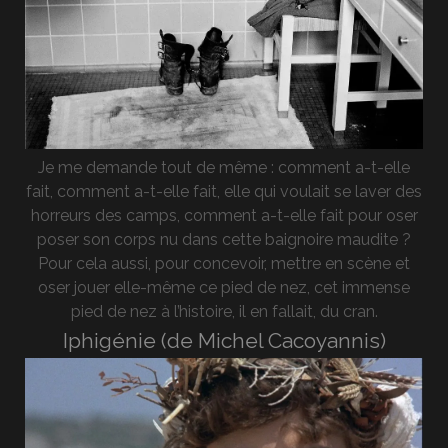
Je me demande tout de même : comment a-t-elle
fait, comment a-t-elle fait, elle qui voulait se laver des
horreurs des camps, comment a-t-elle fait pour oser
poser son corps nu dans cette baignoire maudite ?
Pour cela aussi, pour concevoir, mettre en scène et
oser jouer elle-même ce pied de nez, cet immense
pied de nez à l’histoire, il en fallait, du cran.
Iphigénie (de Michel Cacoyannis)