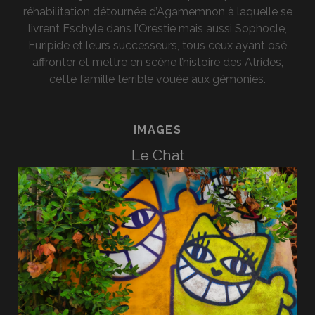
réhabilitation détournée d’Agamemnon à laquelle se
livrent Eschyle dans l’Orestie mais aussi Sophocle,
Euripide et leurs successeurs, tous ceux ayant osé
affronter et mettre en scène l’histoire des Atrides,
cette famille terrible vouée aux gémonies.
IMAGES
Le Chat