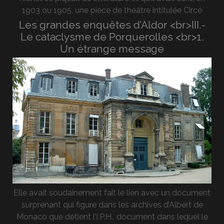
1903 ou 1905, une pièce de théâtre intitulée Circé
Les grandes enquêtes d’Aldor <br>III.-
Le cataclysme de Porquerolles <br>1.
Un étrange message
Elle avait soudainement fait le lien avec un document
surprenant qui figure dans les archives d’Albert de
Monaco que détient l’I.P.H., document dans lequel le