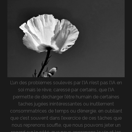
L’un des problèmes soulevés par l’IA n’est pas l’IA en
soi mais le rêve, caressé par certains, que l’IA
permette de décharger l’être humain de certaines
taches jugées inintéressantes ou inutilement
consommatrices de temps ou d’énergie, en oubliant
que c’est souvent dans l’exercice de ces tâches que
nous reprenons souffle, que nous pouvons jeter un