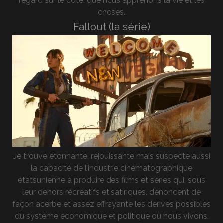
regard sur le côté, que nous apprenons la vie et les
choses.
Fallout (la série)
Je trouve étonnante, réjouissante mais suspecte aussi
la capacité de l’industrie cinématographique
étatsunienne à produire des films et séries qui, sous
leur dehors récréatifs et satiriques, dénoncent de
façon acerbe et assez effrayante les dérives possibles
du système économique et politique où nous vivons.