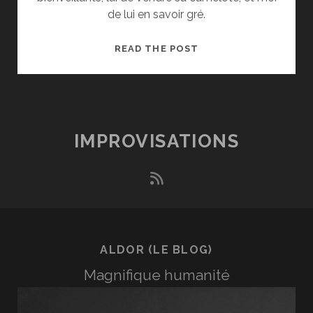
de lui en savoir gré.
GRATITUDE,
READ THE POST
BIENVEILLANCE,
INSPIRANT,
ET
TOUSSA
TOUSSA
IMPROVISATIONS
rss
ALDOR (LE BLOG)
Magnifique humanité