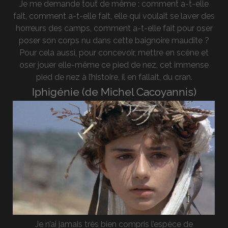
Je me demande tout de même : comment a-t-elle
fait, comment a-t-elle fait, elle qui voulait se laver des
horreurs des camps, comment a-t-elle fait pour oser
poser son corps nu dans cette baignoire maudite ?
Pour cela aussi, pour concevoir, mettre en scène et
oser jouer elle-même ce pied de nez, cet immense
pied de nez à l’histoire, il en fallait, du cran.
Iphigénie (de Michel Cacoyannis)
Je n’ai jamais très bien compris l’espèce de