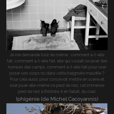
Je me demande tout de même : comment a-t-elle
fait, comment a-t-elle fait, elle qui voulait se laver des
horreurs des camps, comment a-t-elle fait pour oser
poser son corps nu dans cette baignoire maudite ?
Pour cela aussi, pour concevoir, mettre en scène et
oser jouer elle-même ce pied de nez, cet immense
pied de nez à l’histoire, il en fallait, du cran.
Iphigénie (de Michel Cacoyannis)