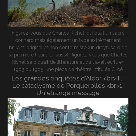
Figurez-vous que Charles Richet, qui était un sacré
connard mais également un type extrêmement
brillant, original et non conformiste (un dreyfusard de
la première heure, lui aussi) ; figurez-vous que Charles
Richet se piquait de littérature et qu’il avait écrit, en
1903 ou 1905, une pièce de théâtre intitulée Circé
Les grandes enquêtes d’Aldor <br>III.-
Le cataclysme de Porquerolles <br>1.
Un étrange message