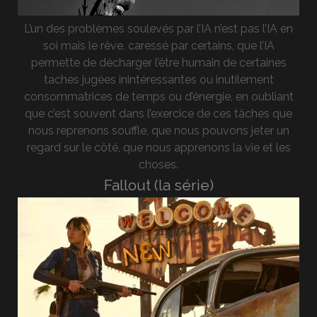
L’un des problèmes soulevés par l’IA n’est pas l’IA en
soi mais le rêve, caressé par certains, que l’IA
permette de décharger l’être humain de certaines
taches jugées inintéressantes ou inutilement
consommatrices de temps ou d’énergie, en oubliant
que c’est souvent dans l’exercice de ces tâches que
nous reprenons souffle, que nous pouvons jeter un
regard sur le côté, que nous apprenons la vie et les
choses.
Fallout (la série)