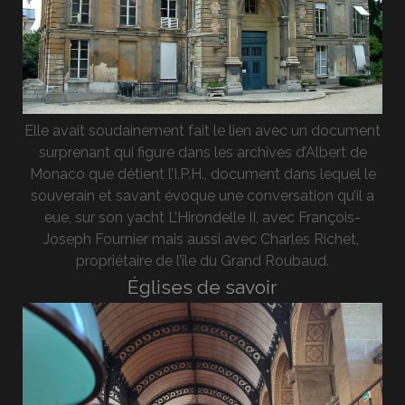
Elle avait soudainement fait le lien avec un document
surprenant qui figure dans les archives d’Albert de
Monaco que détient l’I.P.H., document dans lequel le
souverain et savant évoque une conversation qu’il a
eue, sur son yacht L’Hirondelle II, avec François-
Joseph Fournier mais aussi avec Charles Richet,
propriétaire de l’île du Grand Roubaud.
Églises de savoir