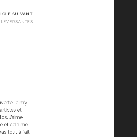
ICLE SUIVANT
ULEVERSANTES
verte, je m’y
articles et
tos. J’aime
té et cela me
as tout à fait