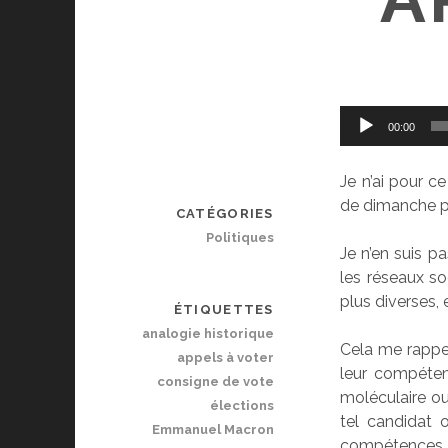
Lecteur
00:00
audio
Je n’ai pour 
de dimanche pro
CATÉGORIES
Politiques
Je n’en suis p
les réseaux soc
plus diverses,
ÉTIQUETTES
analogie historique
Cela me rappel
appels à voter
leur compéten
consigne de vote
moléculaire ou
élections
tel candidat 
Emmanuel Macron
compétences.