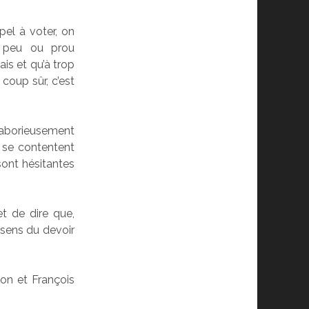
pel à voter, on
s peu ou prou
ais et qu’à trop
 coup sûr, c’est
 laborieusement
, se contentent
sont hésitantes
et de dire que,
 sens du devoir
mon et François