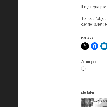
Il n’y a que p
Tel est l’obje
dernier sujet : 
Partager :
J’aime ça :
Chargement
Similaire