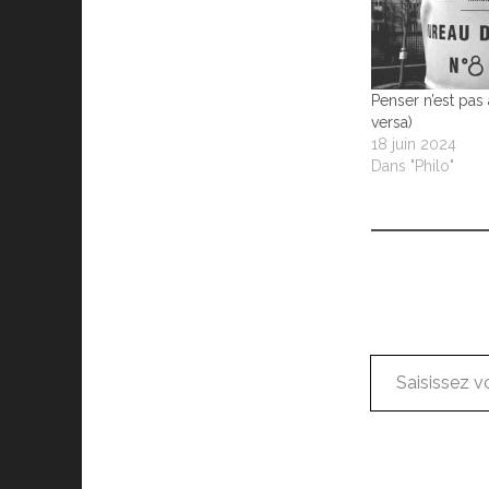
Penser n’est pas 
versa)
18 juin 2024
Dans "Philo"
Saisissez votre adresse e-mail…