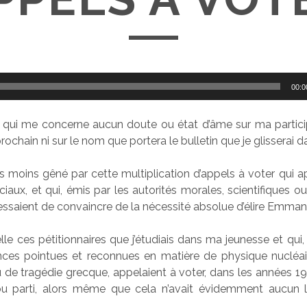
00:0
ce qui me concerne aucun doute ou état d’âme sur ma partici
chain ni sur le nom que portera le bulletin que je glisserai da
as moins gêné par cette multiplication d’appels à voter qui a
iaux, et qui, émis par les autorités morales, scientifiques ou
 essaient de convaincre de la nécessité absolue d’élire Emma
le ces pétitionnaires que j’étudiais dans ma jeunesse et qui,
ces pointues et reconnues en matière de physique nucléair
 de tragédie grecque, appelaient à voter, dans les années 19
ou parti, alors même que cela n’avait évidemment aucun l