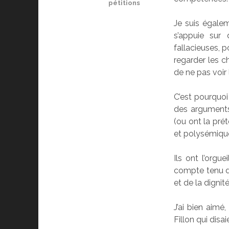
pétitions
Je suis égalem
s’appuie sur 
fallacieuses, p
regarder les ch
de ne pas voir 
C’est pourquoi
des arguments 
(ou ont la pré
et polysémique
Ils ont l’orgu
compte tenu de
et de la dignité
J’ai bien aimé
Fillon qui disa