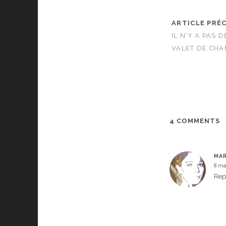
ARTICLE PRÉ
IL N’Y A PAS
VALET DE CH
4 COMMENTS
MAR
8 ma
Rep