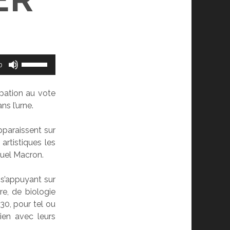
Utilisez
0
les
flèches
pation au vote
haut/bas
ns l’urne.
pour
augmenter
pparaissent sur
ou
 artistiques les
diminuer
nuel Macron.
le
volume.
 s’appuyant sur
e, de biologie
30, pour tel ou
ien avec leurs