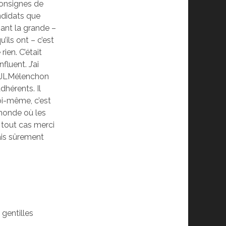
consignes de
ndidats que
ant la grande –
’ils ont – c’est
rien. C’était
nfluent. J’ai
e JLMélenchon
adhérents. Il
oi-même, c’est
monde où les
tout cas merci
ais sûrement
 gentilles