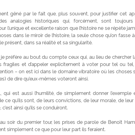
ent gêné par le fait que, plus souvent, pour justifier cet ap
des analogies historiques qui, forcément, sont toujour
our l’unique et excellente raison que l’histoire ne se répète jam
oses dans le miroir de l’histoire, la seule chose qu’on fasse à
le présent, dans sa réalité et sa singularité.
 je préfère au bout du compte ceux qui, au lieu de chercher
fragiles et d’appeler explicitement à voter pour tel ou tel
tention – on est ici dans le domaine vibratoire où les choses 
s) de dire qu’eux-mêmes voteront ainsi.
eil, qui est aussi l’humilité, de simplement donner l’exemple 
 ce qu’ils sont, de leurs convictions, de leur morale, de leur
, c’est ainsi qu’ils se conduiront.
, au soir du premier tour, les prises de parole de Benoît Ha
ient simplement ce que pour leur part ils feraient.