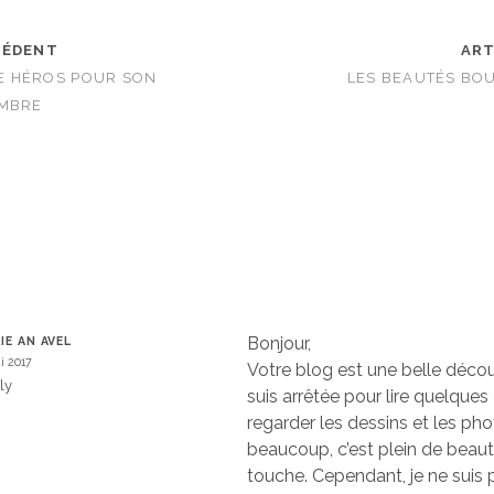
CÉDENT
ART
 DE HÉROS POUR SON
LES BEAUTÉS BO
AMBRE
Bonjour,
IE AN AVEL
i 2017
Votre blog est une belle décou
ly
suis arrêtée pour lire quelques 
regarder les dessins et les pho
beaucoup, c’est plein de beau
touche. Cependant, je ne suis p