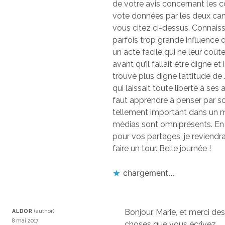
de votre avis concernant les 
vote données par les deux ca
vous citez ci-dessus. Connaiss
parfois trop grande influence qu
un acte facile qui ne leur coûte 
avant qu’il fallait être digne et i
trouvé plus digne l’attitude d
qui laissait toute liberté à ses 
faut apprendre à penser par s
tellement important dans un 
médias sont omniprésents. En 
pour vos partages, je reviendr
faire un tour. Belle journée !
chargement…
Bonjour, Marie, et merci des
ALDOR
8 mai 2017
choses que vous écrivez.