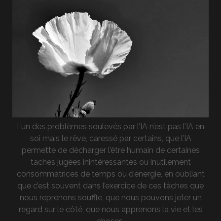
L’un des problèmes soulevés par l’IA n’est pas l’IA en
soi mais le rêve, caressé par certains, que l’IA
permette de décharger l’être humain de certaines
taches jugées inintéressantes ou inutilement
consommatrices de temps ou d’énergie, en oubliant
que c’est souvent dans l’exercice de ces tâches que
nous reprenons souffle, que nous pouvons jeter un
regard sur le côté, que nous apprenons la vie et les