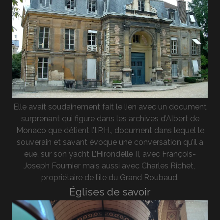
Elle avait soudainement fait le lien avec un document
surprenant qui figure dans les archives d’Albert de
Monaco que détient l’I.P.H., document dans lequel le
souverain et savant évoque une conversation qu’il a
eue, sur son yacht L’Hirondelle II, avec François-
Joseph Fournier mais aussi avec Charles Richet,
propriétaire de l’île du Grand Roubaud.
Églises de savoir