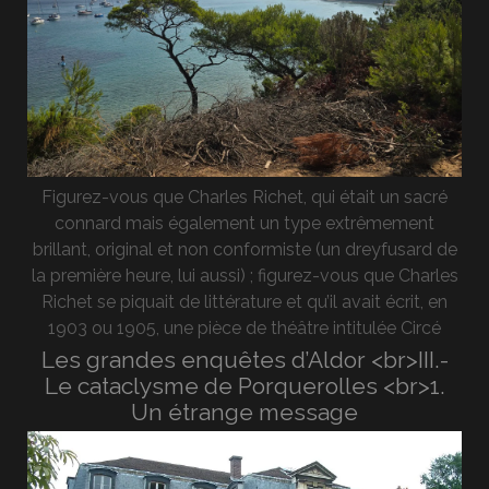
Figurez-vous que Charles Richet, qui était un sacré
connard mais également un type extrêmement
brillant, original et non conformiste (un dreyfusard de
la première heure, lui aussi) ; figurez-vous que Charles
Richet se piquait de littérature et qu’il avait écrit, en
1903 ou 1905, une pièce de théâtre intitulée Circé
Les grandes enquêtes d’Aldor <br>III.-
Le cataclysme de Porquerolles <br>1.
Un étrange message