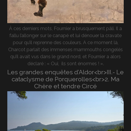
À ces derniers mots, Fournier a brusquement pâli. Il a
fallu l’allonger sur le canapé et lui dénouer la cravate
pour qu’il reprenne des couleurs. A ce moment là,
Charcot parlait des immenses mammouths congelés
qu’il avait vus dans le grand nord, et Fournier a alors
déclaré : « Oui, ils sont énormes ! ».
Les grandes enquêtes d’Aldor<br>III.- Le
cataclysme de Porquerolles<br>2. Ma
Chère et tendre Circé