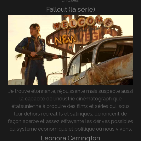
choses.
Fallout (la série)
Je trouve étonnante, réjouissante mais suspecte aussi
la capacité de l’industrie cinématographique
étatsunienne à produire des films et séries qui, sous
leur dehors récréatifs et satiriques, dénoncent de
façon acerbe et assez effrayante les dérives possibles
du système économique et politique où nous vivons.
Leonora Carrington