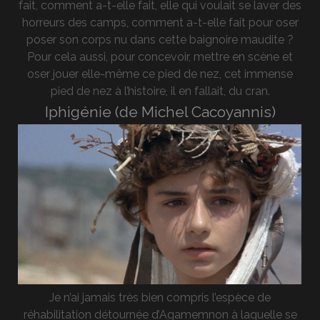
fait, comment a-t-elle fait, elle qui voulait se laver des
horreurs des camps, comment a-t-elle fait pour oser
poser son corps nu dans cette baignoire maudite ?
Pour cela aussi, pour concevoir, mettre en scène et
oser jouer elle-même ce pied de nez, cet immense
pied de nez à l’histoire, il en fallait, du cran.
Iphigénie (de Michel Cacoyannis)
Je n’ai jamais très bien compris l’espèce de
réhabilitation détournée d’Agamemnon à laquelle se