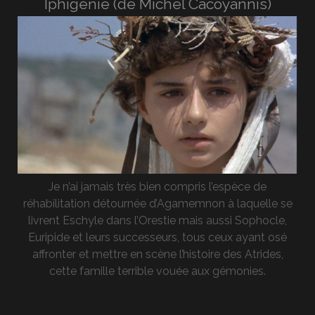
Iphigénie (de Michel Cacoyannis)
Je n’ai jamais très bien compris l’espèce de
réhabilitation détournée d’Agamemnon à laquelle se
livrent Eschyle dans l’Orestie mais aussi Sophocle,
Euripide et leurs successeurs, tous ceux ayant osé
affronter et mettre en scène l’histoire des Atrides,
cette famille terrible vouée aux gémonies.