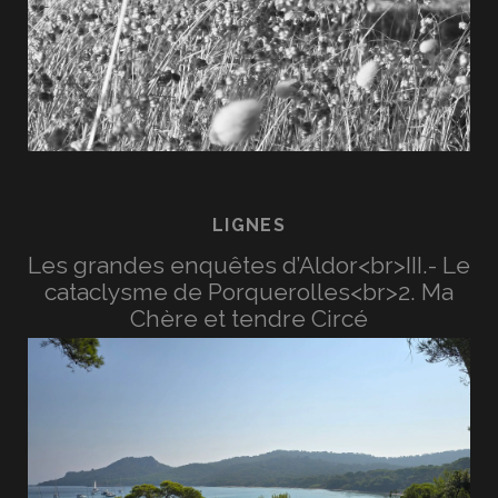
LIGNES
Les grandes enquêtes d’Aldor<br>III.- Le
cataclysme de Porquerolles<br>2. Ma
Chère et tendre Circé