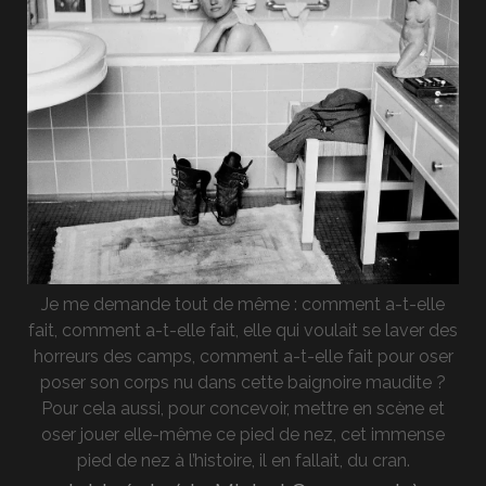
Je me demande tout de même : comment a-t-elle
fait, comment a-t-elle fait, elle qui voulait se laver des
horreurs des camps, comment a-t-elle fait pour oser
poser son corps nu dans cette baignoire maudite ?
Pour cela aussi, pour concevoir, mettre en scène et
oser jouer elle-même ce pied de nez, cet immense
pied de nez à l’histoire, il en fallait, du cran.