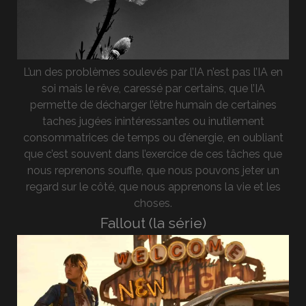
L’un des problèmes soulevés par l’IA n’est pas l’IA en
soi mais le rêve, caressé par certains, que l’IA
permette de décharger l’être humain de certaines
taches jugées inintéressantes ou inutilement
consommatrices de temps ou d’énergie, en oubliant
que c’est souvent dans l’exercice de ces tâches que
nous reprenons souffle, que nous pouvons jeter un
regard sur le côté, que nous apprenons la vie et les
choses.
Fallout (la série)