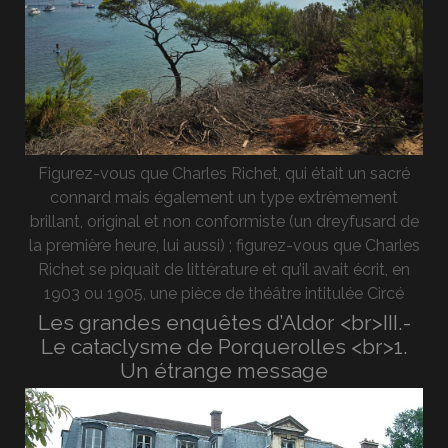
Figurez-vous que Charles Richet, qui était un sacré
connard mais également un type extrêmement
brillant, original et non conformiste (un dreyfusard de
la première heure, lui aussi) ; figurez-vous que Charles
Richet se piquait de littérature et qu’il avait écrit, en
1903 ou 1905, une pièce de théâtre intitulée Circé
Les grandes enquêtes d’Aldor <br>III.-
Le cataclysme de Porquerolles <br>1.
Un étrange message