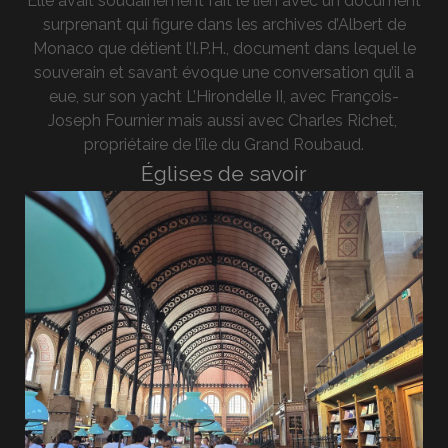
Elle avait soudainement fait le lien avec un document
surprenant qui figure dans les archives d’Albert de
Monaco que détient l’I.P.H., document dans lequel le
souverain et savant évoque une conversation qu’il a
eue, sur son yacht L’Hirondelle II, avec François-
Joseph Fournier mais aussi avec Charles Richet,
propriétaire de l’île du Grand Roubaud.
Églises de savoir