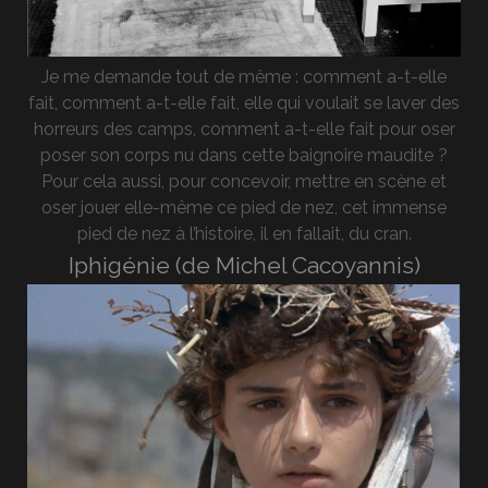
Je me demande tout de même : comment a-t-elle
fait, comment a-t-elle fait, elle qui voulait se laver des
horreurs des camps, comment a-t-elle fait pour oser
poser son corps nu dans cette baignoire maudite ?
Pour cela aussi, pour concevoir, mettre en scène et
oser jouer elle-même ce pied de nez, cet immense
pied de nez à l’histoire, il en fallait, du cran.
Iphigénie (de Michel Cacoyannis)