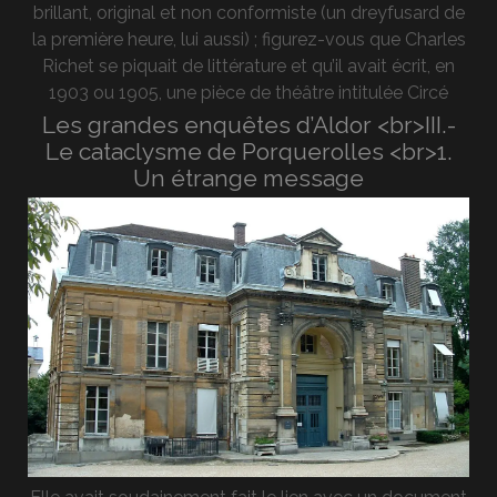
brillant, original et non conformiste (un dreyfusard de
la première heure, lui aussi) ; figurez-vous que Charles
Richet se piquait de littérature et qu’il avait écrit, en
1903 ou 1905, une pièce de théâtre intitulée Circé
Les grandes enquêtes d’Aldor <br>III.-
Le cataclysme de Porquerolles <br>1.
Un étrange message