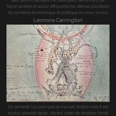
leur dehors récréatifs et satiriques, dénoncent de
façon acerbe et assez effrayante les dérives possibles
du système économique et politique où nous vivons.
Leonora Carrington
On aimerait (ou pas) que le vrai soit simple mais il est
le plus souvent épais, vibrant, plein de doubles fonds