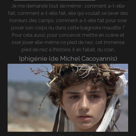
Je me demande tout de même : comment a-t-elle
fait, comment a-t-elle fait, elle qui voulait se laver des
horreurs des camps, comment a-t-elle fait pour oser
poser son corps nu dans cette baignoire maudite ?
Pour cela aussi, pour concevoir, mettre en scène et
oser jouer elle-même ce pied de nez, cet immense
pied de nez à l’histoire, il en fallait, du cran.
Iphigénie (de Michel Cacoyannis)