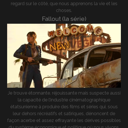
regard sur le côté, que nous apprenons la vie et les
choses.
Fallout (la série)
Je trouve étonnante, réjouissante mais suspecte aussi
la capacité de l’industrie cinématographique
étatsunienne à produire des films et séries qui, sous
leur dehors récréatifs et satiriques, dénoncent de
façon acerbe et assez effrayante les dérives possibles
du système économique et politique où nous vivons.