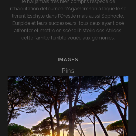
Je n’ai jamais très bien compris l’espèce de
réhabilitation détournée d’Agamemnon à laquelle se
livrent Eschyle dans l’Orestie mais aussi Sophocle,
Euripide et leurs successeurs, tous ceux ayant osé
affronter et mettre en scène l’histoire des Atrides,
cette famille terrible vouée aux gémonies.
IMAGES
Pins