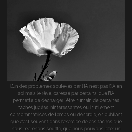
L’un des problèmes soulevés par l’IA n’est pas l’IA en
soi mais le rêve, caressé par certains, que l’IA
permette de décharger l’être humain de certaines
taches jugées inintéressantes ou inutilement
consommatrices de temps ou d’énergie, en oubliant
que c’est souvent dans l’exercice de ces tâches que
nous reprenons souffle, que nous pouvons jeter un