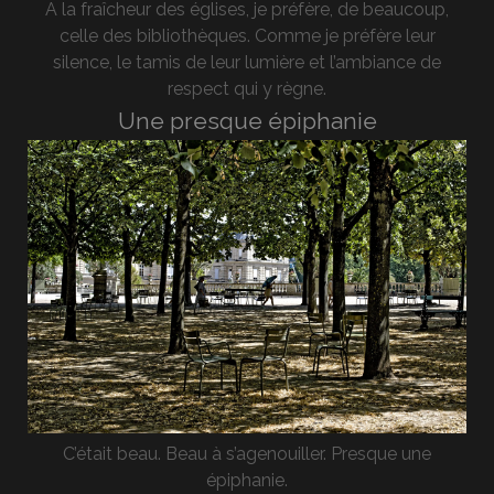
A la fraîcheur des églises, je préfère, de beaucoup,
celle des bibliothèques. Comme je préfère leur
silence, le tamis de leur lumière et l’ambiance de
respect qui y règne.
Une presque épiphanie
C’était beau. Beau à s’agenouiller. Presque une
épiphanie.