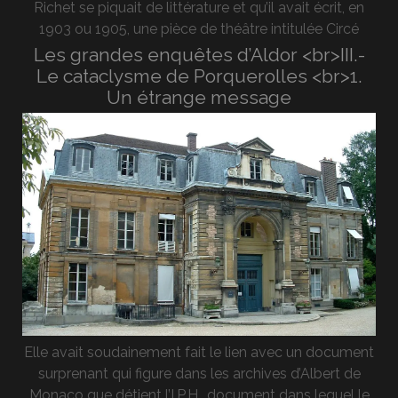
Richet se piquait de littérature et qu’il avait écrit, en
1903 ou 1905, une pièce de théâtre intitulée Circé
Les grandes enquêtes d’Aldor <br>III.-
Le cataclysme de Porquerolles <br>1.
Un étrange message
Elle avait soudainement fait le lien avec un document
surprenant qui figure dans les archives d’Albert de
Monaco que détient l’I.P.H., document dans lequel le