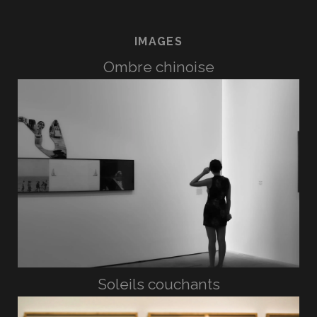
IMAGES
Ombre chinoise
Soleils couchants