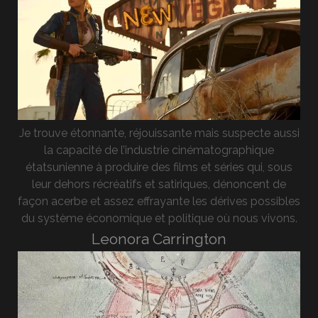
Je trouve étonnante, réjouissante mais suspecte aussi
la capacité de l’industrie cinématographique
étatsunienne à produire des films et séries qui, sous
leur dehors récréatifs et satiriques, dénoncent de
façon acerbe et assez effrayante les dérives possibles
du système économique et politique où nous vivons.
Leonora Carrington