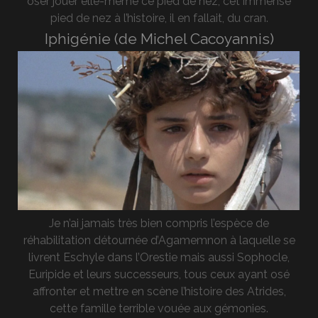
oser jouer elle-même ce pied de nez, cet immense
pied de nez à l’histoire, il en fallait, du cran.
Iphigénie (de Michel Cacoyannis)
Je n’ai jamais très bien compris l’espèce de
réhabilitation détournée d’Agamemnon à laquelle se
livrent Eschyle dans l’Orestie mais aussi Sophocle,
Euripide et leurs successeurs, tous ceux ayant osé
affronter et mettre en scène l’histoire des Atrides,
cette famille terrible vouée aux gémonies.