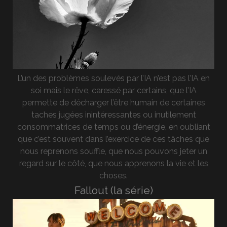
L’un des problèmes soulevés par l’IA n’est pas l’IA en
soi mais le rêve, caressé par certains, que l’IA
permette de décharger l’être humain de certaines
taches jugées inintéressantes ou inutilement
consommatrices de temps ou d’énergie, en oubliant
que c’est souvent dans l’exercice de ces tâches que
nous reprenons souffle, que nous pouvons jeter un
regard sur le côté, que nous apprenons la vie et les
choses.
Fallout (la série)