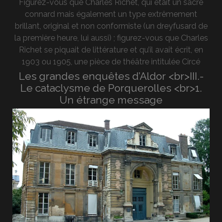
Figurez-vous que Charles Richet, qui était un sacré
connard mais également un type extrêmement
brillant, original et non conformiste (un dreyfusard de
la première heure, lui aussi) ; figurez-vous que Charles
Richet se piquait de littérature et qu’il avait écrit, en
1903 ou 1905, une pièce de théâtre intitulée Circé
Les grandes enquêtes d’Aldor <br>III.-
Le cataclysme de Porquerolles <br>1.
Un étrange message