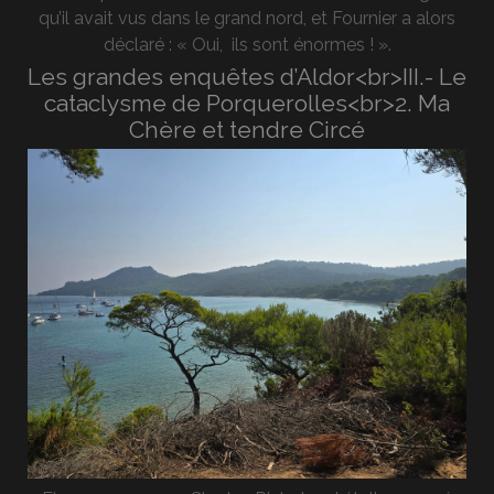
qu’il avait vus dans le grand nord, et Fournier a alors
déclaré : « Oui, ils sont énormes ! ».
Les grandes enquêtes d’Aldor<br>III.- Le
cataclysme de Porquerolles<br>2. Ma
Chère et tendre Circé