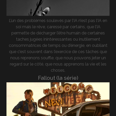
L’un des problèmes soulevés par l’IA n’est pas l’IA en
soi mais le rêve, caressé par certains, que l’IA
permette de décharger l’être humain de certaines
taches jugées inintéressantes ou inutilement
consommatrices de temps ou d’énergie, en oubliant
que c’est souvent dans l’exercice de ces tâches que
nous reprenons souffle, que nous pouvons jeter un
regard sur le côté, que nous apprenons la vie et les
choses.
Fallout (la série)