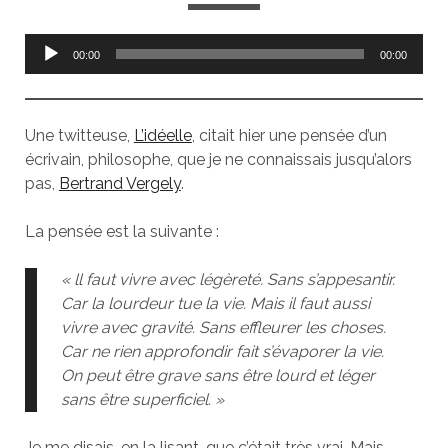
Lecteur
00:00
00:00
audio
Une twitteuse,
L’idéelle
, citait hier une pensée d’un
écrivain, philosophe, que je ne connaissais jusqu’alors
pas,
Bertrand Vergely
.
La pensée est la suivante :
« ll faut vivre avec légèreté. Sans s’appesantir.
Car la lourdeur tue la vie. Mais il faut aussi
vivre avec gravité. Sans effleurer les choses.
Car ne rien approfondir fait s’évaporer la vie.
On peut être grave sans être lourd et léger
sans être superficiel. »
Je me disais, en la lisant, que c’était très vrai. Mais