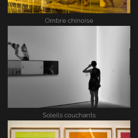
Ombre chinoise
Soleils couchants