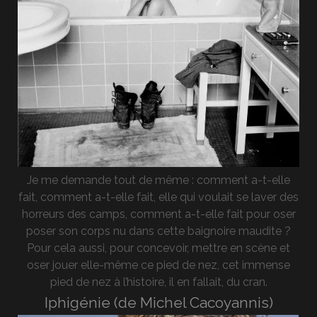
Je me demande tout de même : comment a-t-elle
fait, comment a-t-elle fait, elle qui voulait se laver des
horreurs des camps, comment a-t-elle fait pour oser
poser son corps nu dans cette baignoire maudite ?
Pour cela aussi, pour concevoir, mettre en scène et
oser jouer elle-même ce pied de nez, cet immense
pied de nez à l’histoire, il en fallait, du cran.
Iphigénie (de Michel Cacoyannis)