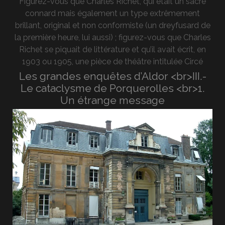
Figurez-vous que Charles Richet, qui était un sacré
connard mais également un type extrêmement
brillant, original et non conformiste (un dreyfusard de
la première heure, lui aussi) ; figurez-vous que Charles
Richet se piquait de littérature et qu’il avait écrit, en
1903 ou 1905, une pièce de théâtre intitulée Circé
Les grandes enquêtes d’Aldor <br>III.-
Le cataclysme de Porquerolles <br>1.
Un étrange message