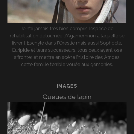
Je n’ai jamais très bien compris l’espèce de
réhabilitation détournée d’Agamemnon à laquelle se
livrent Eschyle dans l’Orestie mais aussi Sophocle,
Euripide et leurs successeurs, tous ceux ayant osé
affronter et mettre en scène l’histoire des Atrides,
cette famille terrible vouée aux gémonies.
IMAGES
Queues de lapin