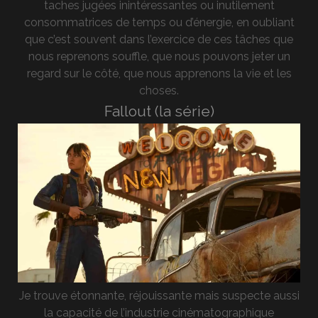
taches jugées inintéressantes ou inutilement
consommatrices de temps ou d’énergie, en oubliant
que c’est souvent dans l’exercice de ces tâches que
nous reprenons souffle, que nous pouvons jeter un
regard sur le côté, que nous apprenons la vie et les
choses.
Fallout (la série)
Je trouve étonnante, réjouissante mais suspecte aussi
la capacité de l’industrie cinématographique