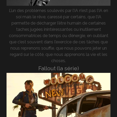
L’un des problèmes soulevés par l’IA n’est pas l’IA en
soi mais le rêve, caressé par certains, que l’IA
permette de décharger l’être humain de certaines
taches jugées inintéressantes ou inutilement
consommatrices de temps ou d’énergie, en oubliant
que c’est souvent dans l’exercice de ces tâches que
nous reprenons souffle, que nous pouvons jeter un
regard sur le côté, que nous apprenons la vie et les
choses.
Fallout (la série)