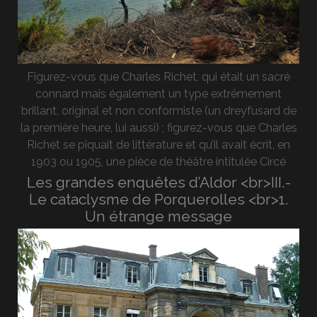
Figurez-vous que Charles Richet, qui était un sacré
connard mais également un type extrêmement
brillant, original et non conformiste (un dreyfusard de
la première heure, lui aussi) ; figurez-vous que Charles
Richet se piquait de littérature et qu’il avait écrit, en
1903 ou 1905, une pièce de théâtre intitulée Circé
Les grandes enquêtes d’Aldor <br>III.-
Le cataclysme de Porquerolles <br>1.
Un étrange message