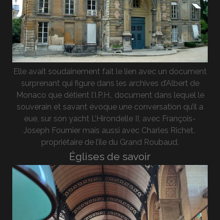
Elle avait soudainement fait le lien avec un document
surprenant qui figure dans les archives d’Albert de
Monaco que détient l’I.P.H., document dans lequel le
souverain et savant évoque une conversation qu’il a
eue, sur son yacht L’Hirondelle II, avec François-
Joseph Fournier mais aussi avec Charles Richet,
propriétaire de l’île du Grand Roubaud.
Églises de savoir