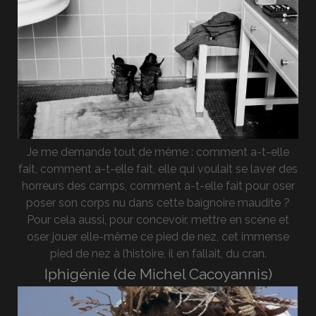
Je me demande tout de même : comment a-t-elle
fait, comment a-t-elle fait, elle qui voulait se laver des
horreurs des camps, comment a-t-elle fait pour oser
poser son corps nu dans cette baignoire maudite ?
Pour cela aussi, pour concevoir, mettre en scène et
oser jouer elle-même ce pied de nez, cet immense
pied de nez à l’histoire, il en fallait, du cran.
Iphigénie (de Michel Cacoyannis)