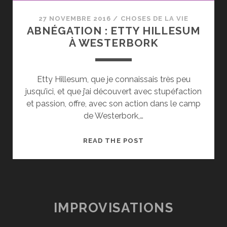
27 NOVEMBRE 2016
/
CHOSES DE LA VIE
ABNÉGATION : ETTY HILLESUM
À WESTERBORK
Etty Hillesum, que je connaissais très peu
jusqu’ici, et que j’ai découvert avec stupéfaction
et passion, offre, avec son action dans le camp
de Westerbork,…
ABNÉGATION
READ THE POST
:
ETTY
HILLESUM
À
WESTERBORK
IMPROVISATIONS