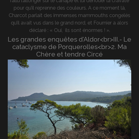
fallu l’allonger sur le canapé et lui dénouer la cravate
pour qu’il reprenne des couleurs. A ce moment là,
Charcot parlait des immenses mammouths congelés
qu’il avait vus dans le grand nord, et Fournier a alors
déclaré : « Oui, ils sont énormes ! ».
Les grandes enquêtes d’Aldor<br>III.- Le
cataclysme de Porquerolles<br>2. Ma
Chère et tendre Circé