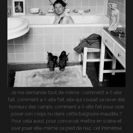
Je me demande tout de même : comment a-t-elle
fait, comment a-t-elle fait, elle qui voulait se laver des
horreurs des camps, comment a-t-elle fait pour oser
poser son corps nu dans cette baignoire maudite ?
Pour cela aussi, pour concevoir, mettre en scène et
oser jouer elle-même ce pied de nez, cet immense