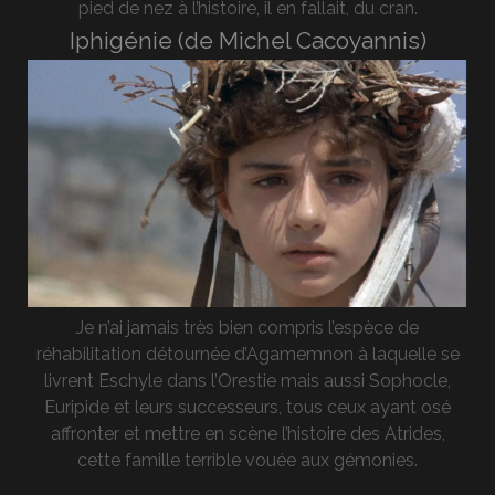
pied de nez à l’histoire, il en fallait, du cran.
Iphigénie (de Michel Cacoyannis)
Je n’ai jamais très bien compris l’espèce de
réhabilitation détournée d’Agamemnon à laquelle se
livrent Eschyle dans l’Orestie mais aussi Sophocle,
Euripide et leurs successeurs, tous ceux ayant osé
affronter et mettre en scène l’histoire des Atrides,
cette famille terrible vouée aux gémonies.