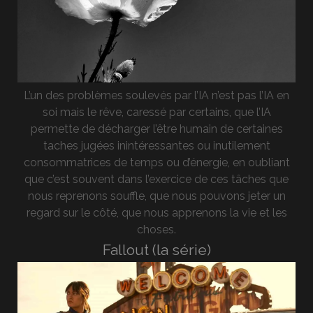
L’un des problèmes soulevés par l’IA n’est pas l’IA en
soi mais le rêve, caressé par certains, que l’IA
permette de décharger l’être humain de certaines
taches jugées inintéressantes ou inutilement
consommatrices de temps ou d’énergie, en oubliant
que c’est souvent dans l’exercice de ces tâches que
nous reprenons souffle, que nous pouvons jeter un
regard sur le côté, que nous apprenons la vie et les
choses.
Fallout (la série)