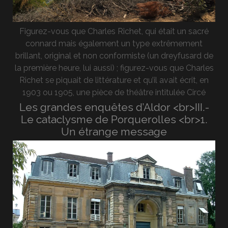
Figurez-vous que Charles Richet, qui était un sacré
connard mais également un type extrêmement
brillant, original et non conformiste (un dreyfusard de
la première heure, lui aussi) ; figurez-vous que Charles
Richet se piquait de littérature et qu’il avait écrit, en
1903 ou 1905, une pièce de théâtre intitulée Circé
Les grandes enquêtes d’Aldor <br>III.-
Le cataclysme de Porquerolles <br>1.
Un étrange message