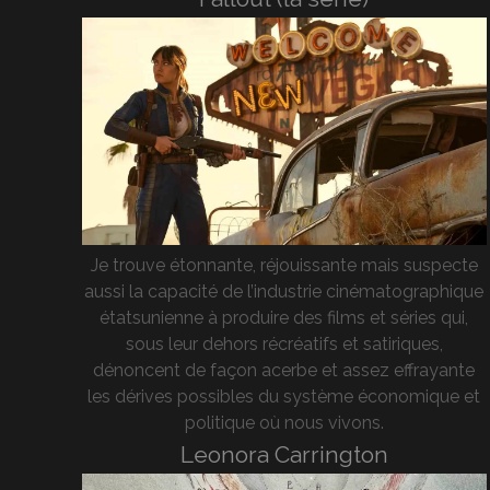
Je trouve étonnante, réjouissante mais suspecte
aussi la capacité de l’industrie cinématographique
étatsunienne à produire des films et séries qui,
sous leur dehors récréatifs et satiriques,
dénoncent de façon acerbe et assez effrayante
les dérives possibles du système économique et
politique où nous vivons.
Leonora Carrington