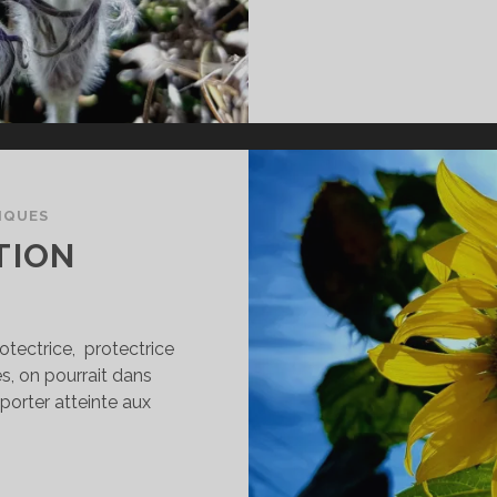
IQUES
TION
otectrice, protectrice
s, on pourrait dans
 porter atteinte aux
ÉGLEMENTATION