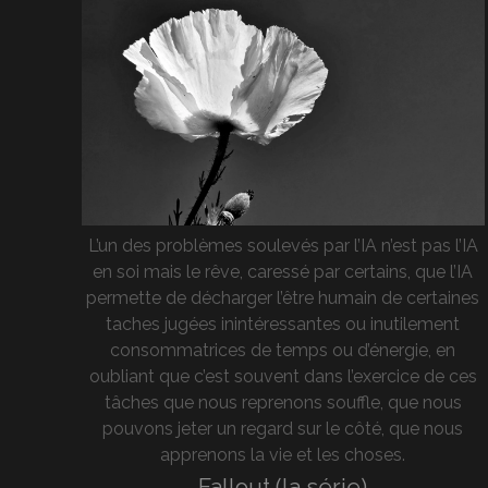
L’un des problèmes soulevés par l’IA n’est pas l’IA
en soi mais le rêve, caressé par certains, que l’IA
permette de décharger l’être humain de certaines
taches jugées inintéressantes ou inutilement
consommatrices de temps ou d’énergie, en
oubliant que c’est souvent dans l’exercice de ces
tâches que nous reprenons souffle, que nous
pouvons jeter un regard sur le côté, que nous
apprenons la vie et les choses.
Fallout (la série)