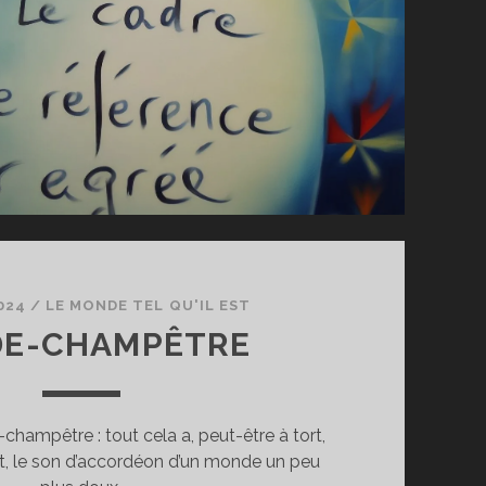
024
/
LE MONDE TEL QU'IL EST
DE-CHAMPÊTRE
hampêtre : tout cela a, peut-être à tort,
lot, le son d’accordéon d’un monde un peu