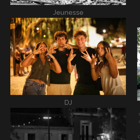
Jeunesse
DJ
c