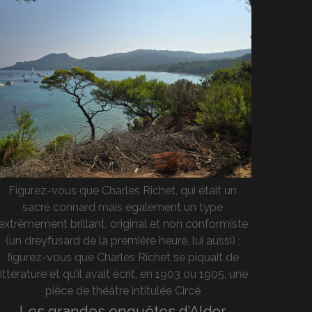
Figurez-vous que Charles Richet, qui était un
sacré connard mais également un type
extrêmement brillant, original et non conformiste
(un dreyfusard de la première heure, lui aussi) ;
figurez-vous que Charles Richet se piquait de
littérature et qu’il avait écrit, en 1903 ou 1905, une
pièce de théâtre intitulée Circé
Les grandes enquêtes d’Aldor