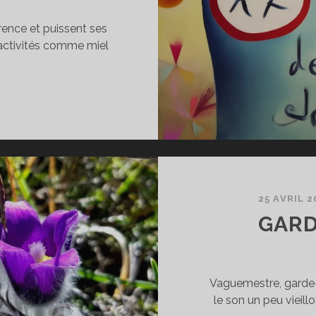
rence et puissent ses
 activités comme miel
NFIN
ST
GRÉÉ,
E
ADRE
25 AVRIL 2
E
GAR
ÉFÉRENCE
Vaguemestre, garde-c
le son un peu vieil