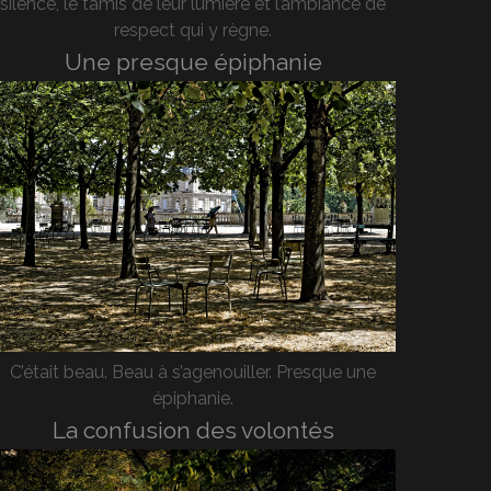
silence, le tamis de leur lumière et l’ambiance de
respect qui y règne.
Une presque épiphanie
C’était beau. Beau à s’agenouiller. Presque une
épiphanie.
La confusion des volontés