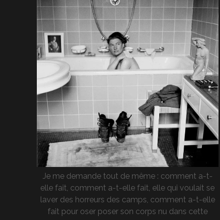
Je me demande tout de même : comment a-t-
elle fait, comment a-t-elle fait, elle qui voulait se
laver des horreurs des camps, comment a-t-elle
fait pour oser poser son corps nu dans cette