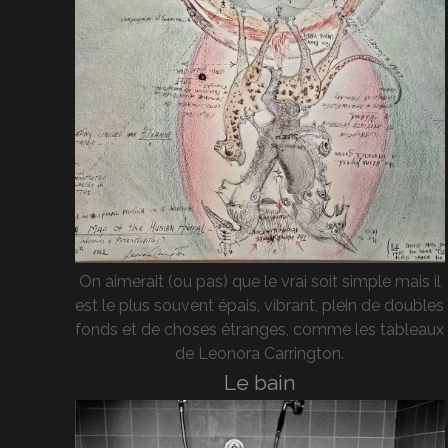
On aimerait (ou pas) que le vrai soit simple mais il
est le plus souvent épais, vibrant, plein de doubles
fonds et de choses étranges, comme les tableaux
de Leonora Carrington.
Le bain