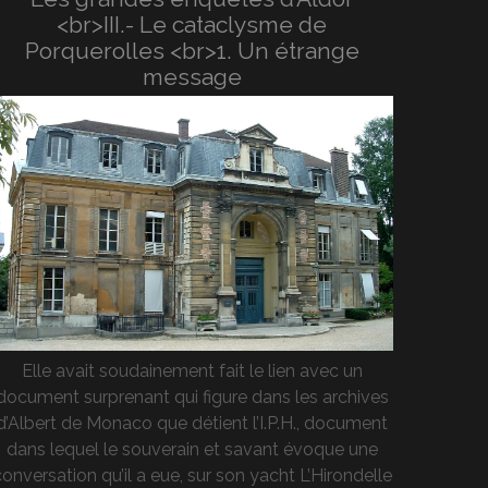
<br>III.- Le cataclysme de
Porquerolles <br>1. Un étrange
message
Elle avait soudainement fait le lien avec un
document surprenant qui figure dans les archives
d’Albert de Monaco que détient l’I.P.H., document
dans lequel le souverain et savant évoque une
onversation qu’il a eue, sur son yacht L’Hirondelle