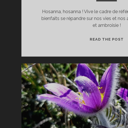
Hosanna, hosanna ! Vive le cadre de réfé
bienfaits se répandre sur nos vies et nos
et ambroisie !
E
READ THE POST
!
IL
E
A
L
C
D
R