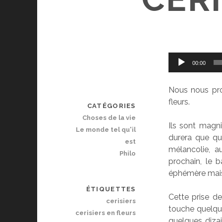
Lecteur
00:00
audio
Nous nous prom
fleurs.
CATÉGORIES
Choses de la vie
Ils sont magni
Le monde tel qu'il
durera que qu
est
mélancolie, a
Philo
prochain, le 
éphémère mais 
ÉTIQUETTES
Cette prise d
cerisiers
touche quelque
cerisiers en fleurs
quelques dizai