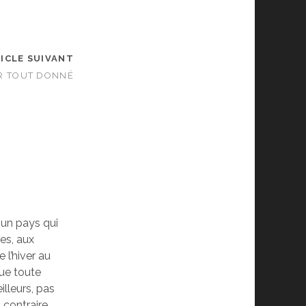
ICLE SUIVANT
IR TOUT DONNÉ
 un pays qui
es, aux
 l’hiver au
ue toute
illeurs, pas
 contraire