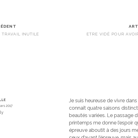
CÉDENT
ART
, TRAVAIL INUTILE
ETRE VIDÉ POUR AVO
Je suis heureuse de vivre dans
LLE
ars 2017
connaît quatre saisons distinct
ly
beautés variées. Le passage de
printemps me donne l’espoir q
épreuve aboutit à des jours me
ceux d’avant l’épreuve, mais au