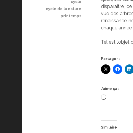
cycle
disparaître, c
cycle de la nature
vue des arbres
printemps
renaissance no
chaque année e
Tel est l’objet
Partager :
J’aime ça :
Chargement
Similaire