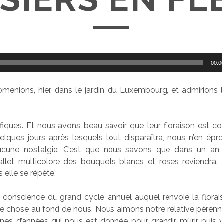
00:0
enions, hier, dans le jardin du Luxembourg, et admirions l
fiques. Et nous avons beau savoir que leur floraison est cou
elques jours après lesquels tout disparaîtra, nous n’en ép
ucune nostalgie. C’est que nous savons que dans un an,
ballet multicolore des bouquets blancs et roses reviendra.
elle se répète.
e conscience du grand cycle annuel auquel renvoie la florai
 chose au fond de nous. Nous aimons notre relative pérenni
nes d’années qui nous est donnée pour grandir, mûrir puis vi