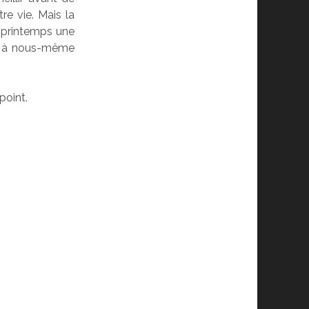
re vie. Mais la
e printemps une
rir à nous-même
point.