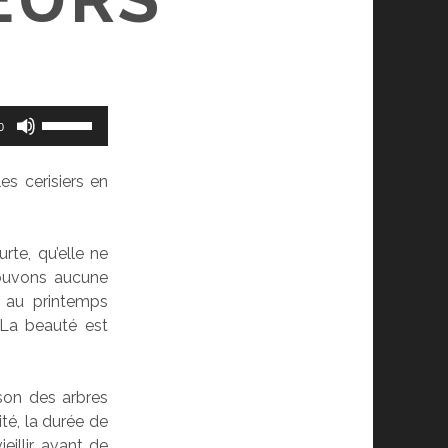
Utilisez
0
les
flèches
es cerisiers en
haut/bas
pour
augmenter
rte, qu’elle ne
ou
rouvons aucune
diminuer
 au printemps
le
 La beauté est
volume.
son des arbres
té, la durée de
eillir avant de