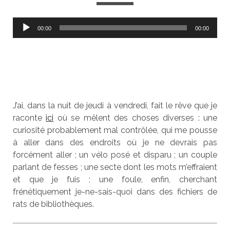
Lecteur
00:00
00:00
audio
J’ai, dans la nuit de jeudi à vendredi, fait le rêve que je
raconte
ici
où se mêlent des choses diverses : une
curiosité probablement mal contrôlée, qui me pousse
à aller dans des endroits où je ne devrais pas
forcément aller ; un vélo posé et disparu ; un couple
parlant de fesses ; une secte dont les mots m’effraient
et que je fuis ; une foule, enfin, cherchant
frénétiquement je-ne-sais-quoi dans des fichiers de
rats de bibliothèques.