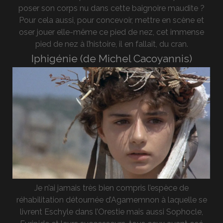
poser son corps nu dans cette baignoire maudite ?
Pour cela aussi, pour concevoir, mettre en scène et
oser jouer elle-même ce pied de nez, cet immense
pied de nez à l’histoire, il en fallait, du cran.
Iphigénie (de Michel Cacoyannis)
Je n’ai jamais très bien compris l’espèce de
réhabilitation détournée d’Agamemnon à laquelle se
livrent Eschyle dans l’Orestie mais aussi Sophocle,