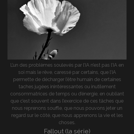
L’un des problèmes soulevés par l’IA n’est pas l’IA en
soi mais le rêve, caressé par certains, que l’IA
permette de décharger l’être humain de certaines
taches jugées inintéressantes ou inutilement
consommatrices de temps ou d’énergie, en oubliant
que c’est souvent dans l’exercice de ces tâches que
nous reprenons souffle, que nous pouvons jeter un
regard sur le côté, que nous apprenons la vie et les
choses.
Fallout (la série)