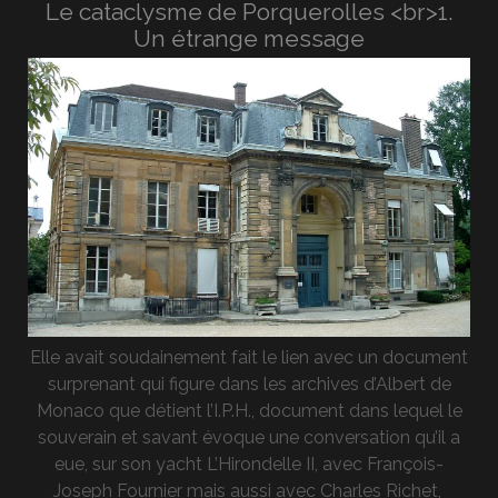
Le cataclysme de Porquerolles <br>1.
Un étrange message
Elle avait soudainement fait le lien avec un document
surprenant qui figure dans les archives d’Albert de
Monaco que détient l’I.P.H., document dans lequel le
souverain et savant évoque une conversation qu’il a
eue, sur son yacht L’Hirondelle II, avec François-
Joseph Fournier mais aussi avec Charles Richet,