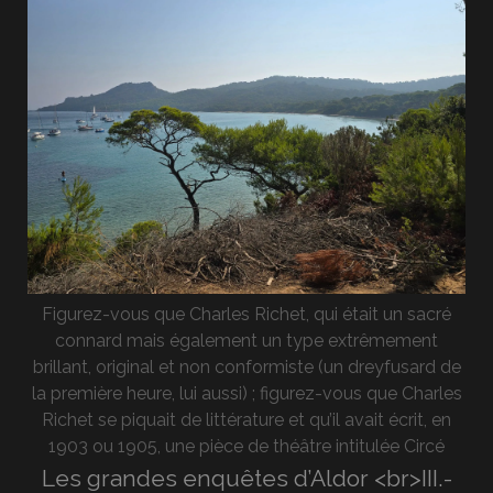
Figurez-vous que Charles Richet, qui était un sacré
connard mais également un type extrêmement
brillant, original et non conformiste (un dreyfusard de
la première heure, lui aussi) ; figurez-vous que Charles
Richet se piquait de littérature et qu’il avait écrit, en
1903 ou 1905, une pièce de théâtre intitulée Circé
Les grandes enquêtes d’Aldor <br>III.-