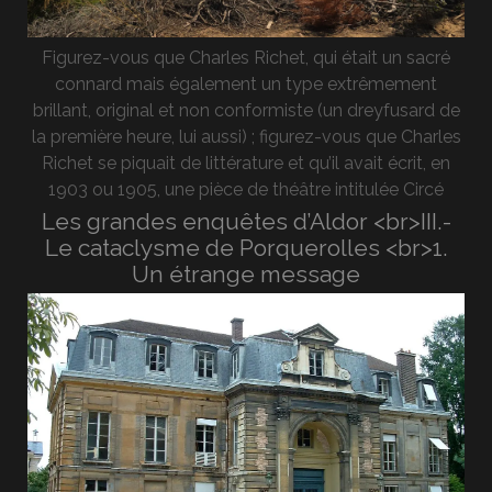
Figurez-vous que Charles Richet, qui était un sacré
connard mais également un type extrêmement
brillant, original et non conformiste (un dreyfusard de
la première heure, lui aussi) ; figurez-vous que Charles
Richet se piquait de littérature et qu’il avait écrit, en
1903 ou 1905, une pièce de théâtre intitulée Circé
Les grandes enquêtes d’Aldor <br>III.-
Le cataclysme de Porquerolles <br>1.
Un étrange message