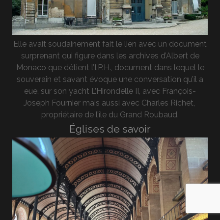
Elle avait soudainement fait le lien avec un document
surprenant qui figure dans les archives d’Albert de
Monaco que détient l’I.P.H., document dans lequel le
souverain et savant évoque une conversation qu’il a
eue, sur son yacht L’Hirondelle II, avec François-
Joseph Fournier mais aussi avec Charles Richet,
propriétaire de l’île du Grand Roubaud.
Églises de savoir