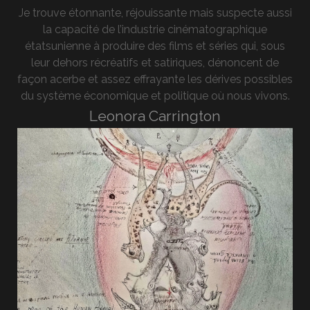
Je trouve étonnante, réjouissante mais suspecte aussi
la capacité de l’industrie cinématographique
étatsunienne à produire des films et séries qui, sous
leur dehors récréatifs et satiriques, dénoncent de
façon acerbe et assez effrayante les dérives possibles
du système économique et politique où nous vivons.
Leonora Carrington