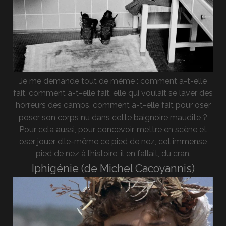
Je me demande tout de même : comment a-t-elle
fait, comment a-t-elle fait, elle qui voulait se laver des
horreurs des camps, comment a-t-elle fait pour oser
poser son corps nu dans cette baignoire maudite ?
Pour cela aussi, pour concevoir, mettre en scène et
oser jouer elle-même ce pied de nez, cet immense
pied de nez à l’histoire, il en fallait, du cran.
Iphigénie (de Michel Cacoyannis)