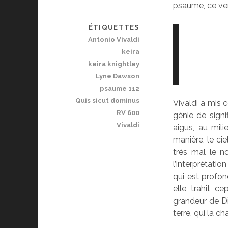
psaume, ce ver
ÉTIQUETTES
Antonio Vivaldi
keira
keira knightley
Lyne Dawson
psaume 112
Quis sicut dominus
Vivaldi a mis 
RV 600
génie de signi
Vivaldi
aigus, au mili
manière, le ciel
très mal le
l’interprétatio
qui est profon
elle trahit c
grandeur de Di
terre, qui la ch