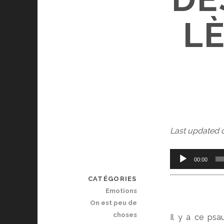
LÈ
Last updated 
Lecteur
00:00
audio
CATÉGORIES
Emotions
On est peu de
choses
Il y a ce psa