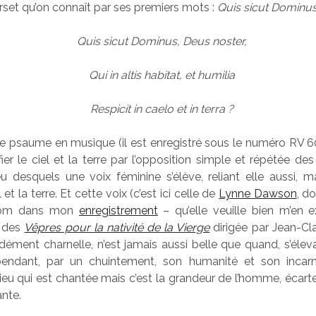
set qu’on connaît par ses premiers mots :
Quis sicut Dominus
Quis sicut Dominus, Deus noster,
Qui in altis habitat, et humilia
Respicit in caelo et in terra ?
ce psaume en musique (il est enregistré sous le numéro RV 600
fier le ciel et la terre par l’opposition simple et répétée de
eu desquels une voix féminine s’élève, reliant elle aussi, m
 et la terre. Et cette voix (c’est ici celle de
Lynne Dawson
, d
 nom dans mon
enregistrement
– qu’elle veuille bien m’en e
n des
Vêpres pour la nativité de la Vierge
dirigée par Jean-Cl
dément charnelle, n’est jamais aussi belle que quand, s’élevan
ependant, par un chuintement, son humanité et son incarna
eu qui est chantée mais c’est la grandeur de l’homme, écartel
ante.