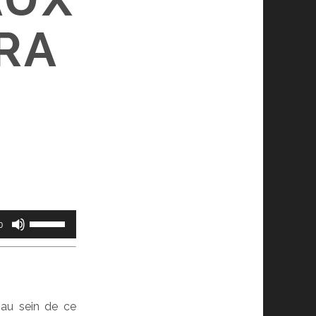
IRA
Utilisez
0
les
flèches
haut/bas
pour
augmenter
 au sein de ce