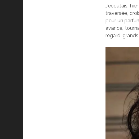
J’écoutais, hie
traversée, croi
pour un parfum
avance, tourn
regard, grands