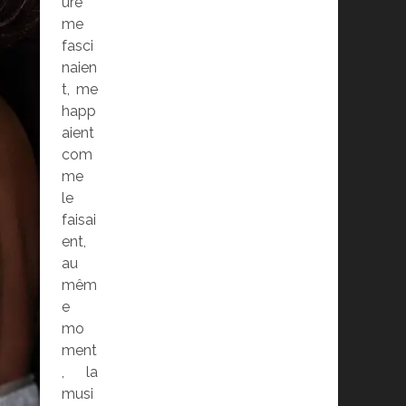
ure
me
fasci
naien
t, me
happ
aient
com
me
le
faisai
ent,
au
mêm
e
mo
ment
, la
musi