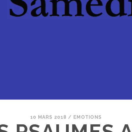
10 MARS 2018
/
EMOTIONS
S PSAUMES 