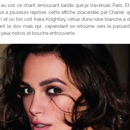
r au soir, ce chant émouvant tandis que je traversais Paris. Et 
sé à plusieurs reprises cette affiche, placardée par Chanel, qu
 et où l’on voit Keira Knightley, vêtue d’une robe blanche à 
ant le dos mais qui cependant se retourne vers le passant e
 yeux noircis et bouche entrouverte.