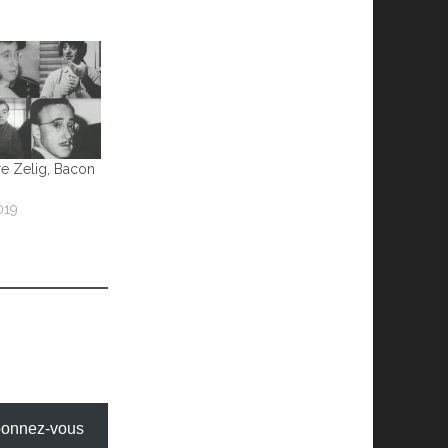
re Zelig, Bacon
019
onnez-vous