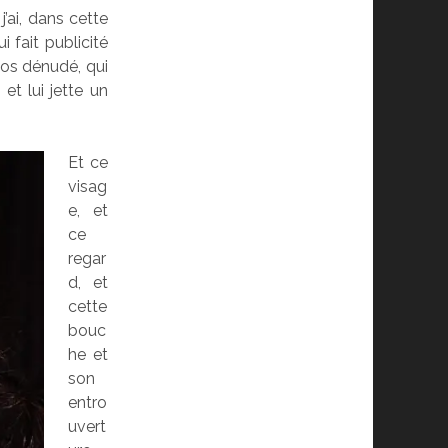
j’ai, dans cette
i fait publicité
dos dénudé, qui
t lui jette un
Et ce
visag
e, et
ce
regar
d, et
cette
bouc
he et
son
entro
uvert