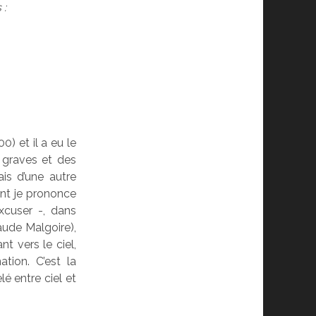
ou
 :
diminuer
le
volume.
) et il a eu le
s graves et des
ais d’une autre
ont je prononce
xcuser -, dans
aude Malgoire),
t vers le ciel,
tion. C’est la
é entre ciel et