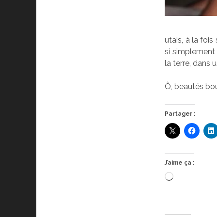
utais, à la foi
si simplement d
la terre, dans
Ô, beautés boul
Partager :
J’aime ça :
Chargement