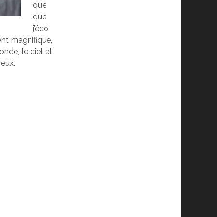
que
que
j’éco
ment magnifique,
onde, le ciel et
ieux.