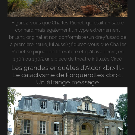
Figurez-vous que Charles Richet, qui était un sacré
connard mais également un type extrêmement
brillant, original et non conformiste (un dreyfusard de
la première heure, lui aussi) ; figurez-vous que Charles
Richet se piquait de littérature et qu’il avait écrit, en
1903 ou 1905, une pièce de théâtre intitulée Circé
Les grandes enquêtes d’Aldor <br>III.-
Le cataclysme de Porquerolles <br>1.
Un étrange message