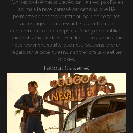
L’un des problèmes soulevés par l’IA n’est pas l’IA en
soi mais le rêve, caressé par certains, que l’IA
permette de décharger l’être humain de certaines
taches jugées inintéressantes ou inutilement
consommatrices de temps ou d’énergie, en oubliant
que c’est souvent dans l’exercice de ces tâches que
nous reprenons souffle, que nous pouvons jeter un
regard sur le côté, que nous apprenons la vie et les
choses.
Fallout (la série)