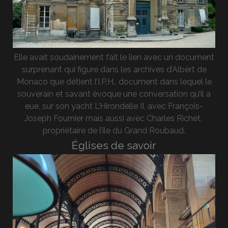
Elle avait soudainement fait le lien avec un document
surprenant qui figure dans les archives d’Albert de
Monaco que détient l’I.P.H., document dans lequel le
souverain et savant évoque une conversation qu’il a
eue, sur son yacht L’Hirondelle II, avec François-
Joseph Fournier mais aussi avec Charles Richet,
propriétaire de l’île du Grand Roubaud.
Églises de savoir