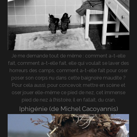
Je me demande tout de même : comment a-t-elle
fait, comment a-t-elle fait, elle qui voulait se laver des
horreurs des camps, comment a-t-elle fait pour oser
poser son corps nu dans cette baignoire maudite ?
Pour cela aussi, pour concevoir, mettre en scène et
oser jouer elle-même ce pied de nez, cet immense
pied de nez à l’histoire, il en fallait, du cran.
Iphigénie (de Michel Cacoyannis)