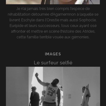
Je n’ai jamais très bien compris l’espèce de
réhabilitation détournée d’Agamemnon à laquelle se
livrent Eschyle dans l’Orestie mais aussi Sophocle,
Euripide et leurs successeurs, tous ceux ayant osé
affronter et mettre en scène l’histoire des Atrides,
cette famille terrible vouée aux gémonies.
IMAGES
Le surfeur selfié