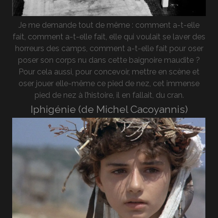
Je me demande tout de même : comment a-t-elle
fait, comment a-t-elle fait, elle qui voulait se laver des
horreurs des camps, comment a-t-elle fait pour oser
poser son corps nu dans cette baignoire maudite ?
Pour cela aussi, pour concevoir, mettre en scène et
oser jouer elle-même ce pied de nez, cet immense
pied de nez à l’histoire, il en fallait, du cran.
Iphigénie (de Michel Cacoyannis)