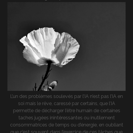
L’un des problèmes soulevés par l’IA n’est pas l’IA en
soi mais le rêve, caressé par certains, que l’IA
permette de décharger l’être humain de certaines
taches jugées inintéressantes ou inutilement
consommatrices de temps ou d’énergie, en oubliant
que c’est souvent dans l’exercice de ces tâches que