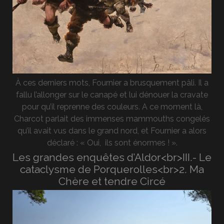
À ces derniers mots, Fournier a brusquement pâli. Il a
fallu l’allonger sur le canapé et lui dénouer la cravate
pour qu’il reprenne des couleurs. A ce moment là,
Charcot parlait des immenses mammouths congelés
qu’il avait vus dans le grand nord, et Fournier a alors
déclaré : « Oui, ils sont énormes ! ».
Les grandes enquêtes d’Aldor<br>III.- Le
cataclysme de Porquerolles<br>2. Ma
Chère et tendre Circé