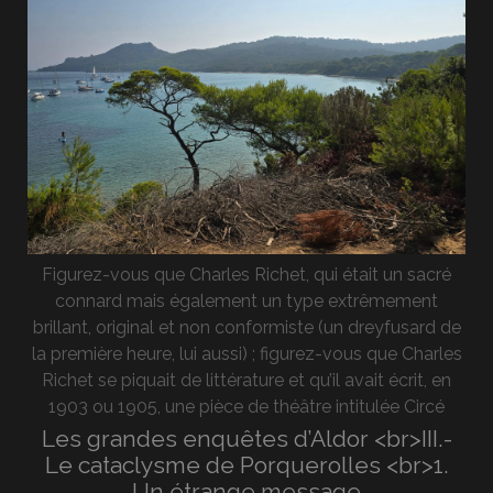
Figurez-vous que Charles Richet, qui était un sacré
connard mais également un type extrêmement
brillant, original et non conformiste (un dreyfusard de
la première heure, lui aussi) ; figurez-vous que Charles
Richet se piquait de littérature et qu’il avait écrit, en
1903 ou 1905, une pièce de théâtre intitulée Circé
Les grandes enquêtes d’Aldor <br>III.-
Le cataclysme de Porquerolles <br>1.
Un étrange message