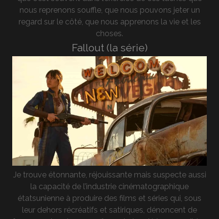
nous reprenons souffle, que nous pouvons jeter un
regard sur le côté, que nous apprenons la vie et les
choses.
Fallout (la série)
Je trouve étonnante, réjouissante mais suspecte aussi
la capacité de l’industrie cinématographique
étatsunienne à produire des films et séries qui, sous
leur dehors récréatifs et satiriques, dénoncent de