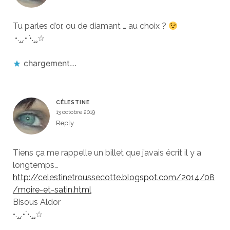
Tu parles d’or, ou de diamant … au choix ?
•.¸¸.•
`
•.¸¸☆
chargement…
CÉLESTINE
13 octobre 2019
Reply
Tiens ça me rappelle un billet que j’avais écrit il y a
longtemps…
http://celestinetroussecotte.blogspot.com/2014/08
/moire-et-satin.html
Bisous Aldor
•.¸¸.•`•.¸¸☆