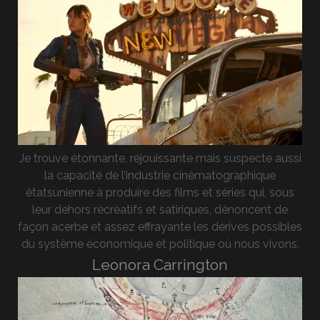
Je trouve étonnante, réjouissante mais suspecte aussi
la capacité de l’industrie cinématographique
étatsunienne à produire des films et séries qui, sous
leur dehors récréatifs et satiriques, dénoncent de
façon acerbe et assez effrayante les dérives possibles
du système économique et politique où nous vivons.
Leonora Carrington