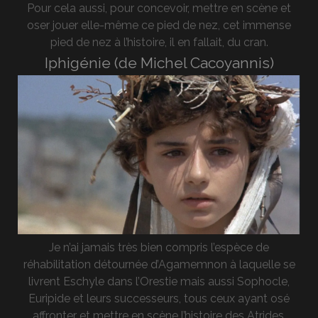
Pour cela aussi, pour concevoir, mettre en scène et
oser jouer elle-même ce pied de nez, cet immense
pied de nez à l’histoire, il en fallait, du cran.
Iphigénie (de Michel Cacoyannis)
Je n’ai jamais très bien compris l’espèce de
réhabilitation détournée d’Agamemnon à laquelle se
livrent Eschyle dans l’Orestie mais aussi Sophocle,
Euripide et leurs successeurs, tous ceux ayant osé
affronter et mettre en scène l’histoire des Atrides,