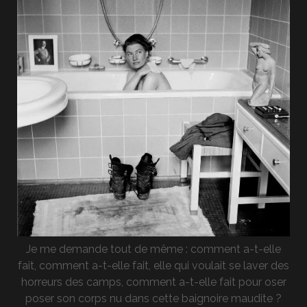
Je me demande tout de même : comment a-t-elle
fait, comment a-t-elle fait, elle qui voulait se laver des
horreurs des camps, comment a-t-elle fait pour oser
poser son corps nu dans cette baignoire maudite ?