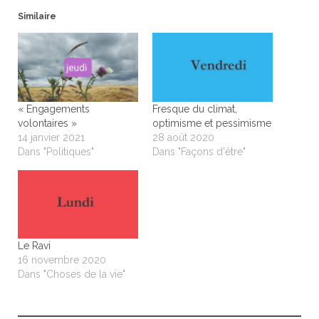
Similaire
« Engagements
Fresque du climat,
volontaires »
optimisme et pessimisme
14 janvier 2021
28 août 2020
Dans "Politiques"
Dans "Façons d'être"
Le Ravi
16 novembre 2020
Dans "Choses de la vie"