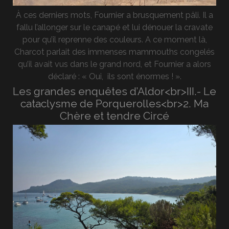
À ces derniers mots, Fournier a brusquement pâli. Il a
fallu l’allonger sur le canapé et lui dénouer la cravate
pour qu’il reprenne des couleurs. A ce moment là,
Charcot parlait des immenses mammouths congelés
qu’il avait vus dans le grand nord, et Fournier a alors
déclaré : « Oui, ils sont énormes ! ».
Les grandes enquêtes d’Aldor<br>III.- Le
cataclysme de Porquerolles<br>2. Ma
Chère et tendre Circé