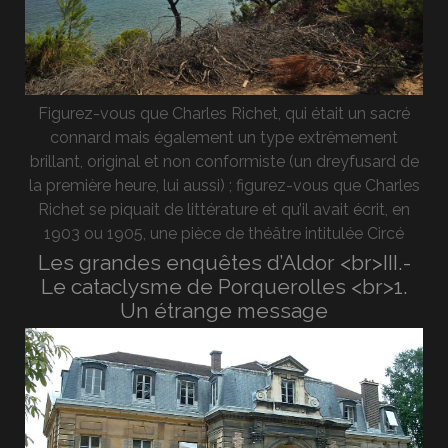
Figurez-vous que Charles Richet, qui était un sacré
connard mais également un type extrêmement
brillant, original et non conformiste (un dreyfusard de
la première heure, lui aussi) ; figurez-vous que Charles
Richet se piquait de littérature et qu’il avait écrit, en
1903 ou 1905, une pièce de théâtre intitulée Circé
Les grandes enquêtes d’Aldor <br>III.-
Le cataclysme de Porquerolles <br>1.
Un étrange message