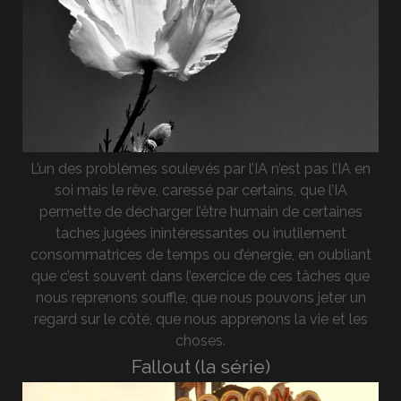
L’un des problèmes soulevés par l’IA n’est pas l’IA en
soi mais le rêve, caressé par certains, que l’IA
permette de décharger l’être humain de certaines
taches jugées inintéressantes ou inutilement
consommatrices de temps ou d’énergie, en oubliant
que c’est souvent dans l’exercice de ces tâches que
nous reprenons souffle, que nous pouvons jeter un
regard sur le côté, que nous apprenons la vie et les
choses.
Fallout (la série)