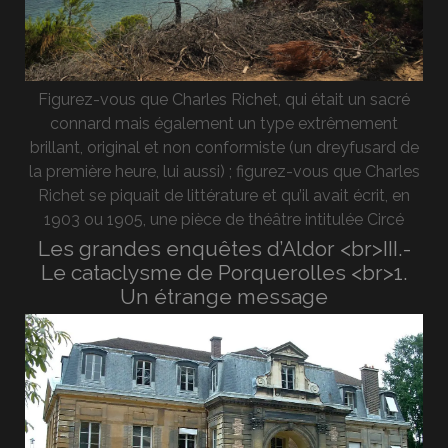
Figurez-vous que Charles Richet, qui était un sacré
connard mais également un type extrêmement
brillant, original et non conformiste (un dreyfusard de
la première heure, lui aussi) ; figurez-vous que Charles
Richet se piquait de littérature et qu’il avait écrit, en
1903 ou 1905, une pièce de théâtre intitulée Circé
Les grandes enquêtes d’Aldor <br>III.-
Le cataclysme de Porquerolles <br>1.
Un étrange message