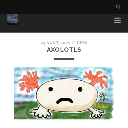
23 AOÛT 2021
/
IDÉES
AXOLOTLS