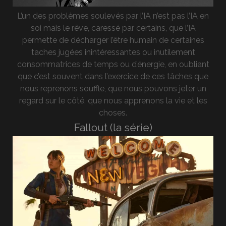
L’un des problèmes soulevés par l’IA n’est pas l’IA en
soi mais le rêve, caressé par certains, que l’IA
permette de décharger l’être humain de certaines
taches jugées inintéressantes ou inutilement
consommatrices de temps ou d’énergie, en oubliant
que c’est souvent dans l’exercice de ces tâches que
nous reprenons souffle, que nous pouvons jeter un
regard sur le côté, que nous apprenons la vie et les
choses.
Fallout (la série)