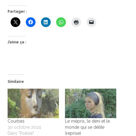
Partager :
J’aime ça :
Similaire
Courbes
Le mépris, le déni et le
30 octobre 2024
monde qui se délite
Dans "Poésie"
(reprise)