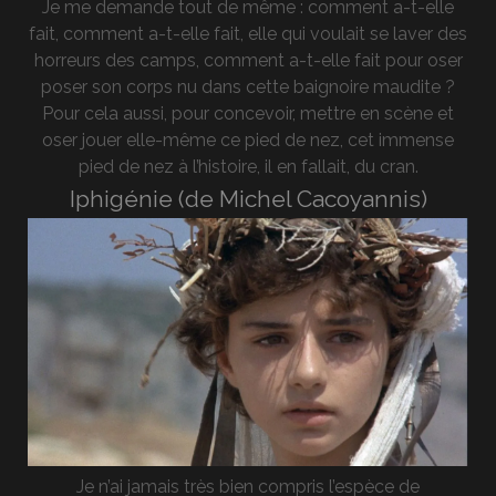
Je me demande tout de même : comment a-t-elle
fait, comment a-t-elle fait, elle qui voulait se laver des
horreurs des camps, comment a-t-elle fait pour oser
poser son corps nu dans cette baignoire maudite ?
Pour cela aussi, pour concevoir, mettre en scène et
oser jouer elle-même ce pied de nez, cet immense
pied de nez à l’histoire, il en fallait, du cran.
Iphigénie (de Michel Cacoyannis)
Je n’ai jamais très bien compris l’espèce de