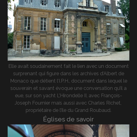
Elle avait soudainement fait le lien avec un document
surprenant qui figure dans les archives d’Albert de
Monaco que détient l’I.P.H., document dans lequel le
souverain et savant évoque une conversation qu’il a
eue, sur son yacht L’Hirondelle II, avec François-
Joseph Fournier mais aussi avec Charles Richet,
propriétaire de l’île du Grand Roubaud.
Églises de savoir