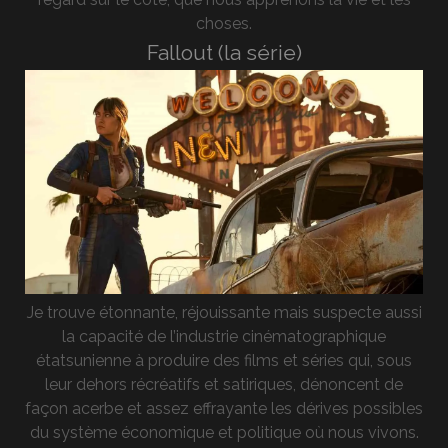
choses.
Fallout (la série)
Je trouve étonnante, réjouissante mais suspecte aussi
la capacité de l’industrie cinématographique
étatsunienne à produire des films et séries qui, sous
leur dehors récréatifs et satiriques, dénoncent de
façon acerbe et assez effrayante les dérives possibles
du système économique et politique où nous vivons.