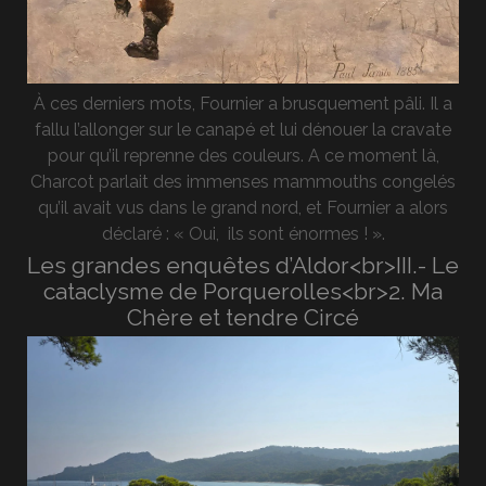
À ces derniers mots, Fournier a brusquement pâli. Il a
fallu l’allonger sur le canapé et lui dénouer la cravate
pour qu’il reprenne des couleurs. A ce moment là,
Charcot parlait des immenses mammouths congelés
qu’il avait vus dans le grand nord, et Fournier a alors
déclaré : « Oui, ils sont énormes ! ».
Les grandes enquêtes d’Aldor<br>III.- Le
cataclysme de Porquerolles<br>2. Ma
Chère et tendre Circé