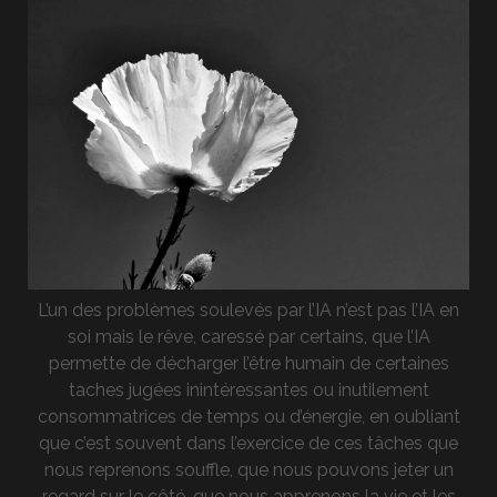
L’un des problèmes soulevés par l’IA n’est pas l’IA en
soi mais le rêve, caressé par certains, que l’IA
permette de décharger l’être humain de certaines
taches jugées inintéressantes ou inutilement
consommatrices de temps ou d’énergie, en oubliant
que c’est souvent dans l’exercice de ces tâches que
nous reprenons souffle, que nous pouvons jeter un
regard sur le côté, que nous apprenons la vie et les