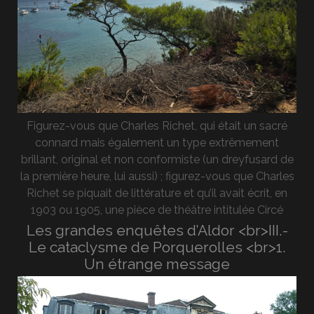
Figurez-vous que Charles Richet, qui était un sacré
connard mais également un type extrêmement
brillant, original et non conformiste (un dreyfusard de
la première heure, lui aussi) ; figurez-vous que Charles
Richet se piquait de littérature et qu’il avait écrit, en
1903 ou 1905, une pièce de théâtre intitulée Circé
Les grandes enquêtes d’Aldor <br>III.-
Le cataclysme de Porquerolles <br>1.
Un étrange message