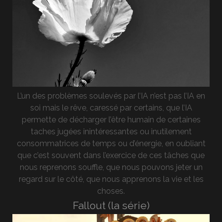
L’un des problèmes soulevés par l’IA n’est pas l’IA en
soi mais le rêve, caressé par certains, que l’IA
permette de décharger l’être humain de certaines
taches jugées inintéressantes ou inutilement
consommatrices de temps ou d’énergie, en oubliant
que c’est souvent dans l’exercice de ces tâches que
nous reprenons souffle, que nous pouvons jeter un
regard sur le côté, que nous apprenons la vie et les
choses.
Fallout (la série)