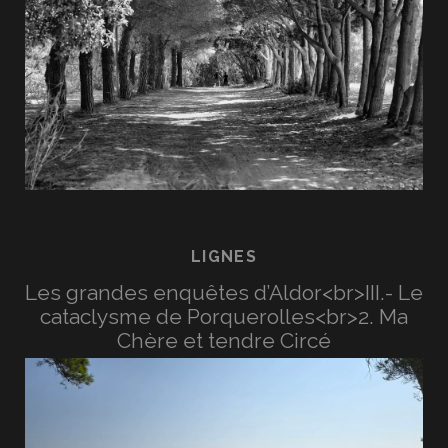
LIGNES
Les grandes enquêtes d’Aldor<br>III.- Le
cataclysme de Porquerolles<br>2. Ma
Chère et tendre Circé