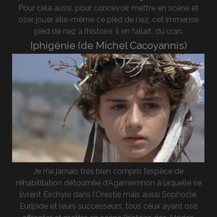
Pour cela aussi, pour concevoir, mettre en scène et
oser jouer elle-même ce pied de nez, cet immense
pied de nez à l’histoire, il en fallait, du cran.
Iphigénie (de Michel Cacoyannis)
Je n’ai jamais très bien compris l’espèce de
réhabilitation détournée d’Agamemnon à laquelle se
livrent Eschyle dans l’Orestie mais aussi Sophocle,
Euripide et leurs successeurs, tous ceux ayant osé