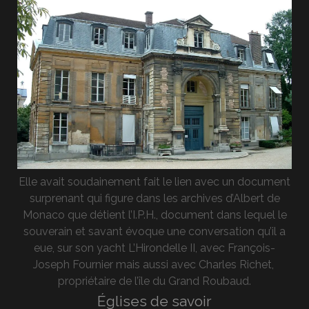
Elle avait soudainement fait le lien avec un document
surprenant qui figure dans les archives d’Albert de
Monaco que détient l’I.P.H., document dans lequel le
souverain et savant évoque une conversation qu’il a
eue, sur son yacht L’Hirondelle II, avec François-
Joseph Fournier mais aussi avec Charles Richet,
propriétaire de l’île du Grand Roubaud.
Églises de savoir