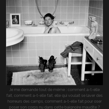
Je me demande tout de même : comment a-t-elle
fait, comment a-t-elle fait, elle qui voulait se laver des
horreurs des camps, comment a-t-elle fait pour oser
poser son corps nu dans cette baignoire maudite ?