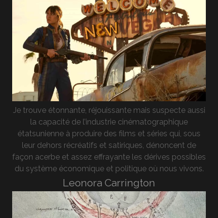
Je trouve étonnante, réjouissante mais suspecte aussi
la capacité de l’industrie cinématographique
étatsunienne à produire des films et séries qui, sous
leur dehors récréatifs et satiriques, dénoncent de
façon acerbe et assez effrayante les dérives possibles
du système économique et politique où nous vivons.
Leonora Carrington