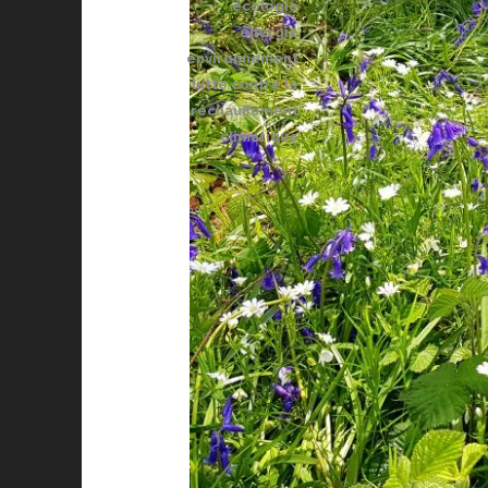
écologie
énergie
environnement
lutte contre le
réchauffement
climatique