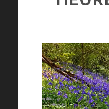
CATÉGORIES
Farce
ÉTIQUETTES
artificialisation
biodiversité