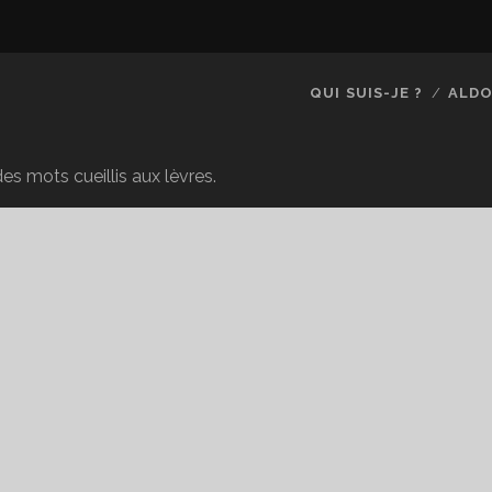
QUI SUIS-JE ?
ALDO
es mots cueillis aux lèvres.