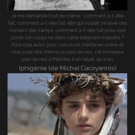
Je me demande tout de même : comment a-t-elle
fait, comment a-t-elle fait, elle qui voulait se laver des
horreurs des camps, comment a-t-elle fait pour oser
poser son corps nu dans cette baignoire maudite ?
Pour cela aussi, pour concevoir, mettre en scène et
oser jouer elle-même ce pied de nez, cet immense
pied de nez à l’histoire, il en fallait, du cran.
Iphigénie (de Michel Cacoyannis)