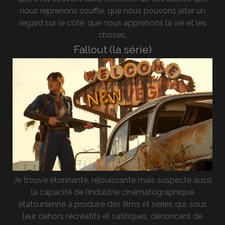
nous reprenons souffle, que nous pouvons jeter un
regard sur le côté, que nous apprenons la vie et les
choses.
Fallout (la série)
Je trouve étonnante, réjouissante mais suspecte aussi
la capacité de l’industrie cinématographique
étatsunienne à produire des films et séries qui, sous
leur dehors récréatifs et satiriques, dénoncent de