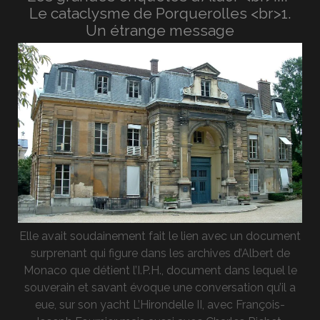
Le cataclysme de Porquerolles <br>1.
Un étrange message
Elle avait soudainement fait le lien avec un document
surprenant qui figure dans les archives d’Albert de
Monaco que détient l’I.P.H., document dans lequel le
souverain et savant évoque une conversation qu’il a
eue, sur son yacht L’Hirondelle II, avec François-