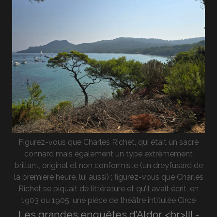
Figurez-vous que Charles Richet, qui était un sacré
connard mais également un type extrêmement
brillant, original et non conformiste (un dreyfusard de
la première heure, lui aussi) ; figurez-vous que Charles
Richet se piquait de littérature et qu’il avait écrit, en
1903 ou 1905, une pièce de théâtre intitulée Circé
Les grandes enquêtes d’Aldor <br>III.-