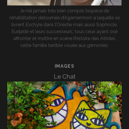
Je n’ai jamais très bien compris l’espèce de
réhabilitation détournée d’Agamemnon à laquelle se
livrent Eschyle dans l’Orestie mais aussi Sophocle,
Euripide et leurs successeurs, tous ceux ayant osé
affronter et mettre en scène l’histoire des Atrides,
cette famille terrible vouée aux gémonies.
IMAGES
Le Chat