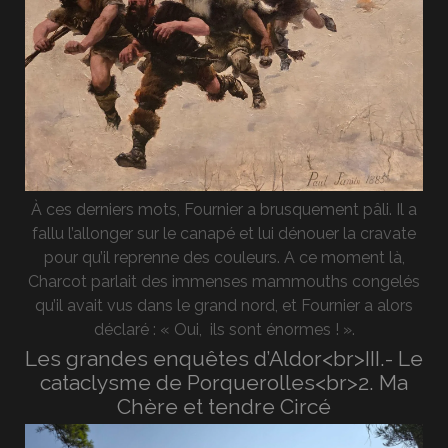
À ces derniers mots, Fournier a brusquement pâli. Il a
fallu l’allonger sur le canapé et lui dénouer la cravate
pour qu’il reprenne des couleurs. A ce moment là,
Charcot parlait des immenses mammouths congelés
qu’il avait vus dans le grand nord, et Fournier a alors
déclaré : « Oui, ils sont énormes ! ».
Les grandes enquêtes d’Aldor<br>III.- Le
cataclysme de Porquerolles<br>2. Ma
Chère et tendre Circé