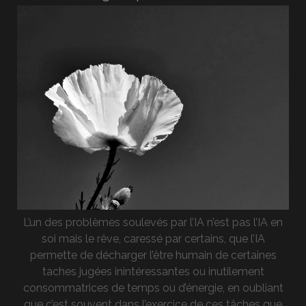
L’un des problèmes soulevés par l’IA n’est pas l’IA en
soi mais le rêve, caressé par certains, que l’IA
permette de décharger l’être humain de certaines
taches jugées inintéressantes ou inutilement
consommatrices de temps ou d’énergie, en oubliant
que c’est souvent dans l’exercice de ces tâches que