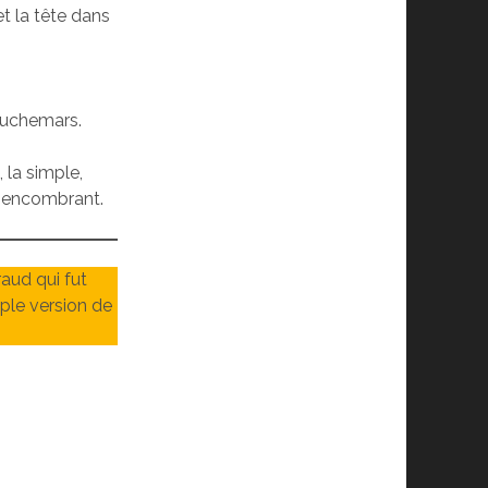
et la tête dans
cauchemars.
 la simple,
u encombrant.
aud qui fut
mple version de