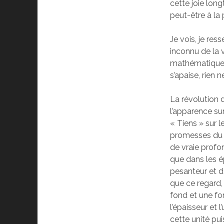
cette joie long
peut-être à la 
Je vois, je re
inconnu de la 
mathématique :
s’apaise, rien 
La révolution d
l’apparence sur 
« Tiens » sur l
promesses du le
de vraie profon
que dans les ép
pesanteur et de
que ce regard,
fond et une for
l’épaisseur et 
cette unité pui