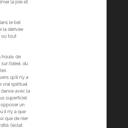
mer la joie et
ans le bel
e la dérivée
 où tout
a houle, de
sur l’idéel, du
 les
ns qu’il n’y a
vrai spirituel
a danse avec la
us superficiel
à opposer un
 il n’y a que
ux que de nier
ité, l’éclat