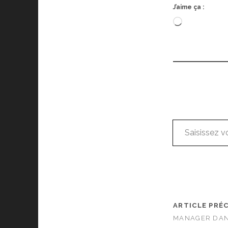
J’aime ça :
Chargement
Saisissez votre adresse e-mail…
ARTICLE PRÉ
MANAGER DAN