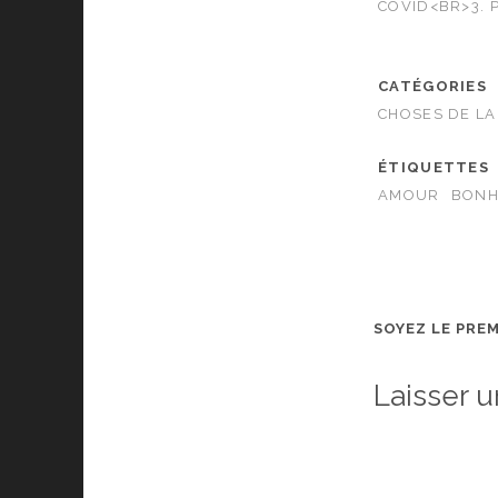
COVID<BR>3. 
CATÉGORIES
CHOSES DE LA
ÉTIQUETTES
AMOUR
BONH
SOYEZ LE PRE
Laisser 