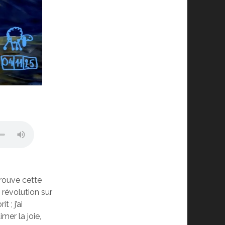
trouve cette
 révolution sur
 ; j’ai
mer la joie,