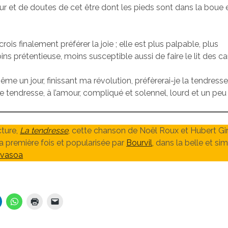
eur et de doutes de cet être dont les pieds sont dans la boue 
crois finalement préférer la joie ; elle est plus palpable, plus
ns prétentieuse, moins susceptible aussi de faire le lit des 
me un jour, finissant ma révolution, préfèrerai-je la tendresse,
e tendresse, à l’amour, compliqué et solennel, lourd et un pe
cture,
La tendresse
, cette chanson de Noël Roux et Hubert Gir
a première fois et popularisée par
Bourvil
, dans la belle et si
evasoa