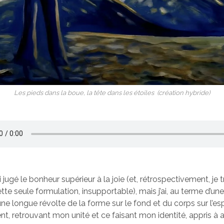
Les pieds dans la boue, la tête dans les étoiles (création hybride)
 jugé le bonheur supérieur à la joie (et, rétrospectivement, je 
tte seule formulation, insupportable), mais j’ai, au terme d’une
 longue révolte de la forme sur le fond et du corps sur l’esprit
, retrouvant mon unité et ce faisant mon identité, appris à ai