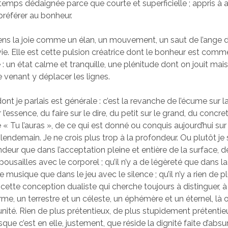
temps dédaignée parce que courte et superficielle ; appris à ai
préférer au bonheur.
ssens la joie comme un élan, un mouvement, un saut de l’ange d
vie. Elle est cette pulsion créatrice dont le bonheur est comm
 un état calme et tranquille, une plénitude dont on jouit mais
ne venant y déplacer les lignes.
ont je parlais est générale : c’est la revanche de l’écume sur l
l’essence, du faire sur le dire, du petit sur le grand, du concret 
e « Tu l’auras », de ce qui est donné ou conquis aujourd’hui sur
ndemain. Je ne crois plus trop à la profondeur. Ou plutôt je se
deur que dans l’acceptation pleine et entière de la surface, de 
ousailles avec le corporel ; qu’il n’y a de légèreté que dans l
 musique que dans le jeu avec le silence ; qu’il n’y a rien de pl
 cette conception dualiste qui cherche toujours à distinguer, 
me, un terrestre et un céleste, un éphémère et un éternel, là où
l’unité. Rien de plus prétentieux, de plus stupidement prétentie
sque c’est en elle, justement, que réside la dignité faite d’absurd