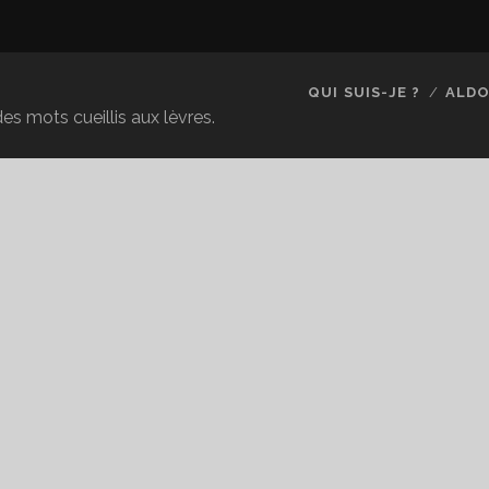
QUI SUIS-JE ?
ALDO
es mots cueillis aux lèvres.