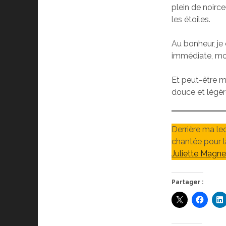
plein de noirc
les étoiles.
Au bonheur, je 
immédiate, moi
Et peut-être mê
douce et légèr
Derrière ma le
chantée pour l
Juliette Magn
Partager :