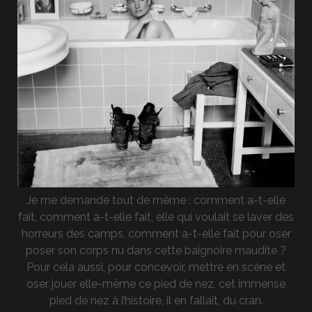
Je me demande tout de même : comment a-t-elle
fait, comment a-t-elle fait, elle qui voulait se laver des
horreurs des camps, comment a-t-elle fait pour oser
poser son corps nu dans cette baignoire maudite ?
Pour cela aussi, pour concevoir, mettre en scène et
oser jouer elle-même ce pied de nez, cet immense
pied de nez à l’histoire, il en fallait, du cran.