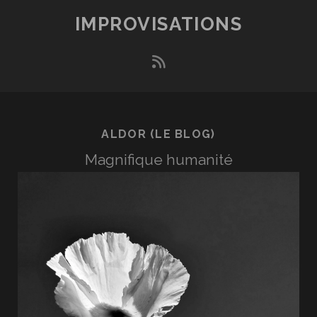
VOUS
IMPROVISATIONS
N’AVEZ
QUE
rss
DE
LA
JUSTICE.
PAR
ALDOR (LE BLOG)
CONSÉQUENT,
VOUS
Magnifique humanité
ÊTES
INJUSTE »