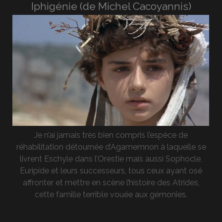
Iphigénie (de Michel Cacoyannis)
Je n’ai jamais très bien compris l’espèce de
réhabilitation détournée d’Agamemnon à laquelle se
livrent Eschyle dans l’Orestie mais aussi Sophocle,
Euripide et leurs successeurs, tous ceux ayant osé
affronter et mettre en scène l’histoire des Atrides,
cette famille terrible vouée aux gémonies.