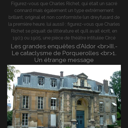
Figurez-vous que Charles Richet, qui était un sacré
connard mais également un type extrêmement
brillant, original et non conformiste (un dreyfusard de
la première heure, lui aussi) ; figurez-vous que Charles
Richet se piquait de littérature et qu’il avait écrit, en
1903 ou 1905, une pièce de théâtre intitulée Circé
Les grandes enquêtes d’Aldor <br>III.-
Le cataclysme de Porquerolles <br>1.
Un étrange message