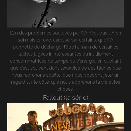
L’un des problèmes soulevés par l’IA n’est pas l’IA en
soi mais le rêve, caressé par certains, que l’IA
permette de décharger l’être humain de certaines
taches jugées inintéressantes ou inutilement
consommatrices de temps ou d’énergie, en oubliant
que c’est souvent dans l’exercice de ces tâches que
nous reprenons souffle, que nous pouvons jeter un
regard sur le côté, que nous apprenons la vie et les
choses.
Fallout (la série)