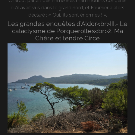
Charcot parlait des immenses mammouths congelés
qu’il avait vus dans le grand nord, et Fournier a alors
déclaré : « Oui, ils sont énormes ! ».
Les grandes enquêtes d’Aldor<br>III.- Le
cataclysme de Porquerolles<br>2. Ma
Chère et tendre Circé