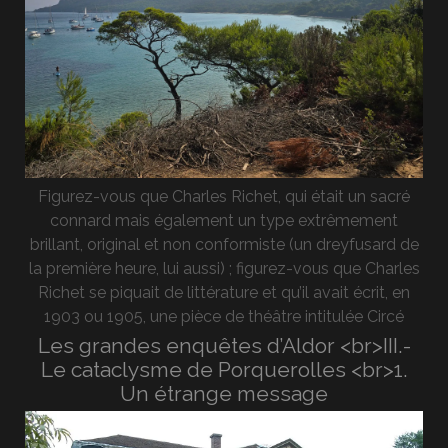
Figurez-vous que Charles Richet, qui était un sacré
connard mais également un type extrêmement
brillant, original et non conformiste (un dreyfusard de
la première heure, lui aussi) ; figurez-vous que Charles
Richet se piquait de littérature et qu’il avait écrit, en
1903 ou 1905, une pièce de théâtre intitulée Circé
Les grandes enquêtes d’Aldor <br>III.-
Le cataclysme de Porquerolles <br>1.
Un étrange message