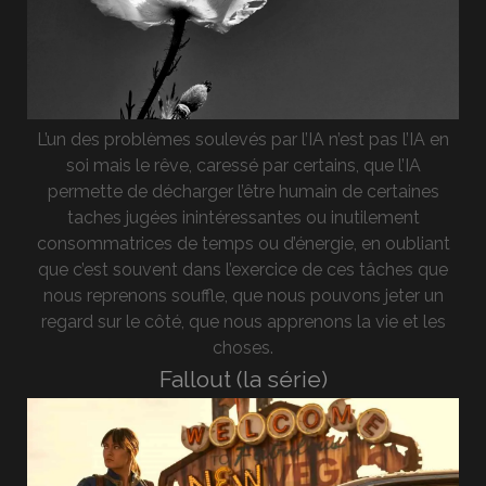
L’un des problèmes soulevés par l’IA n’est pas l’IA en
soi mais le rêve, caressé par certains, que l’IA
permette de décharger l’être humain de certaines
taches jugées inintéressantes ou inutilement
consommatrices de temps ou d’énergie, en oubliant
que c’est souvent dans l’exercice de ces tâches que
nous reprenons souffle, que nous pouvons jeter un
regard sur le côté, que nous apprenons la vie et les
choses.
Fallout (la série)