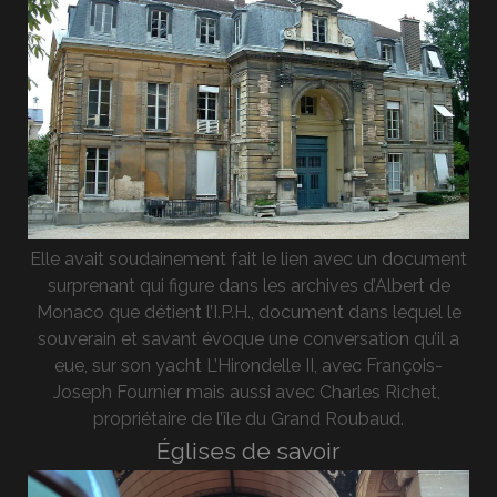
Elle avait soudainement fait le lien avec un document
surprenant qui figure dans les archives d’Albert de
Monaco que détient l’I.P.H., document dans lequel le
souverain et savant évoque une conversation qu’il a
eue, sur son yacht L’Hirondelle II, avec François-
Joseph Fournier mais aussi avec Charles Richet,
propriétaire de l’île du Grand Roubaud.
Églises de savoir