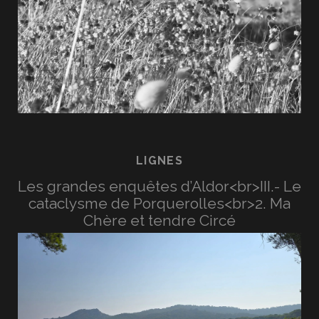
LIGNES
Les grandes enquêtes d’Aldor<br>III.- Le
cataclysme de Porquerolles<br>2. Ma
Chère et tendre Circé