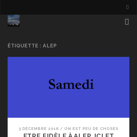
ÉTIQUETTE :
ALEP
3 DÉCEMBRE 2016
/
ON EST PEU DE CHOSES
ETRE FIDÈLE À ALEP, ICI ET