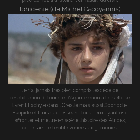
Iphigénie (de Michel Cacoyannis)
Je n’ai jamais très bien compris l’espèce de
réhabilitation détournée d’Agamemnon à laquelle se
livrent Eschyle dans l’Orestie mais aussi Sophocle,
Euripide et leurs successeurs, tous ceux ayant osé
affronter et mettre en scène l’histoire des Atrides,
cette famille terrible vouée aux gémonies.