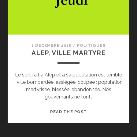
SOLUTION
PUREMENT
HUMANITAIRE
?
1 DÉCEMBRE 2016
/
POLITIQUES
ALEP, VILLE MARTYRE
Le sort fait à Alep et à sa population est terrible
: ville bombardée, assiégée, coupée ; population
martyrisée, blessée, abandonnée. Nos
gouvernants ne font…
ALEP,
READ THE POST
VILLE
MARTYRE