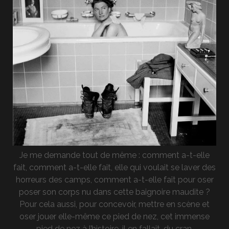
Je me demande tout de même : comment a-t-elle
fait, comment a-t-elle fait, elle qui voulait se laver des
horreurs des camps, comment a-t-elle fait pour oser
poser son corps nu dans cette baignoire maudite ?
Pour cela aussi, pour concevoir, mettre en scène et
oser jouer elle-même ce pied de nez, cet immense
pied de nez à l’histoire, il en fallait, du cran.