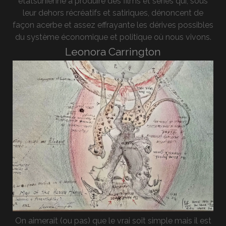
étatsunienne à produire des films et séries qui, sous
leur dehors récréatifs et satiriques, dénoncent de
façon acerbe et assez effrayante les dérives possibles
du système économique et politique où nous vivons.
Leonora Carrington
On aimerait (ou pas) que le vrai soit simple mais il est