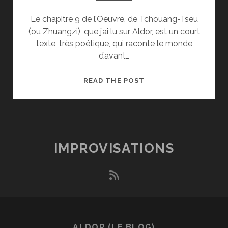
Le chapitre 9 de l’Oeuvre, de Tchouang-Tseu
(ou Zhuangzi), que j’ai lu sur Aldor, est un court
texte, très poétique, qui raconte le monde
d’avant…
LA
READ THE POST
CHUTE
ET
L’ENVOL
IMPROVISATIONS
rss
ALDOR (LE BLOG)