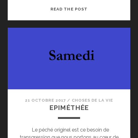
IMPORTUNER,
READ THE POST
CONSENTIR,
TRANSGRESSER
:
LE
PREMIER
GESTE
21 OCTOBRE 2017
/
CHOSES DE LA VIE
EPIMÉTHÉE
Le péché originel est ce besoin de
transgression que nous portons au cœur de