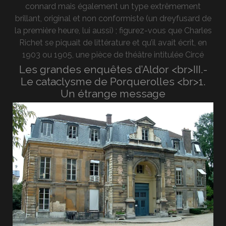
connard mais également un type extrêmement
brillant, original et non conformiste (un dreyfusard de
la première heure, lui aussi) ; figurez-vous que Charles
Richet se piquait de littérature et qu’il avait écrit, en
1903 ou 1905, une pièce de théâtre intitulée Circé
Les grandes enquêtes d’Aldor <br>III.-
Le cataclysme de Porquerolles <br>1.
Un étrange message