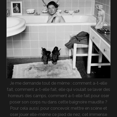
Je me demande tout de même : comment a-t-elle
fait, comment a-t-elle fait, elle qui voulait se laver des
horreurs des camps, comment a-t-elle fait pour oser
poser son corps nu dans cette baignoire maudite ?
Pour cela aussi, pour concevoir, mettre en scène et
oser jouer elle-même ce pied de nez, cet immense