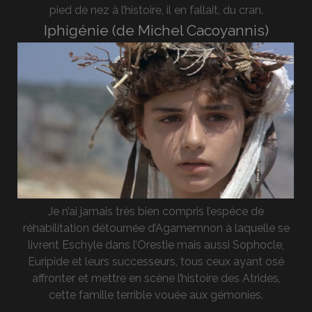
pied de nez à l’histoire, il en fallait, du cran.
Iphigénie (de Michel Cacoyannis)
Je n’ai jamais très bien compris l’espèce de
réhabilitation détournée d’Agamemnon à laquelle se
livrent Eschyle dans l’Orestie mais aussi Sophocle,
Euripide et leurs successeurs, tous ceux ayant osé
affronter et mettre en scène l’histoire des Atrides,
cette famille terrible vouée aux gémonies.