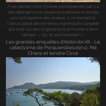
À ces derniers mots, Fournier a brusquement pâli. Il a
fallu l’allonger sur le canapé et lui dénouer la cravate
pour qu’il reprenne des couleurs. A ce moment là,
Charcot parlait des immenses mammouths congelés
qu’il avait vus dans le grand nord, et Fournier a alors
déclaré : « Oui, ils sont énormes ! ».
Les grandes enquêtes d’Aldor<br>III.- Le
cataclysme de Porquerolles<br>2. Ma
Chère et tendre Circé