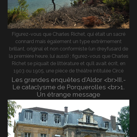
Figurez-vous que Charles Richet, qui était un sacré
connard mais également un type extrêmement
brillant, original et non conformiste (un dreyfusard de
la première heure, lui aussi) ; figurez-vous que Charles
Richet se piquait de littérature et qu’il avait écrit, en
1903 ou 1905, une pièce de théâtre intitulée Circé
Les grandes enquêtes d’Aldor <br>III.-
Le cataclysme de Porquerolles <br>1.
Un étrange message