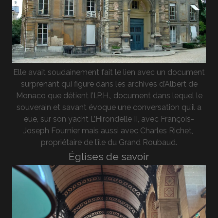
Elle avait soudainement fait le lien avec un document
surprenant qui figure dans les archives d’Albert de
Monaco que détient l’I.P.H., document dans lequel le
souverain et savant évoque une conversation qu’il a
eue, sur son yacht L’Hirondelle II, avec François-
Joseph Fournier mais aussi avec Charles Richet,
propriétaire de l’île du Grand Roubaud.
Églises de savoir