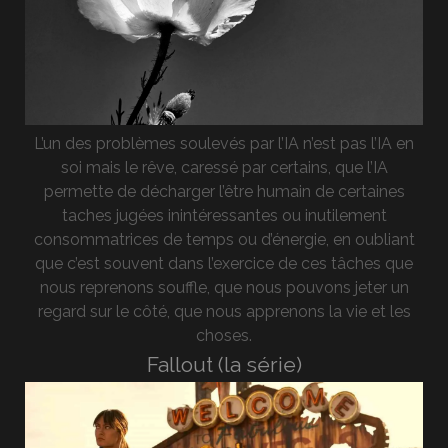
L’un des problèmes soulevés par l’IA n’est pas l’IA en
soi mais le rêve, caressé par certains, que l’IA
permette de décharger l’être humain de certaines
taches jugées inintéressantes ou inutilement
consommatrices de temps ou d’énergie, en oubliant
que c’est souvent dans l’exercice de ces tâches que
nous reprenons souffle, que nous pouvons jeter un
regard sur le côté, que nous apprenons la vie et les
choses.
Fallout (la série)