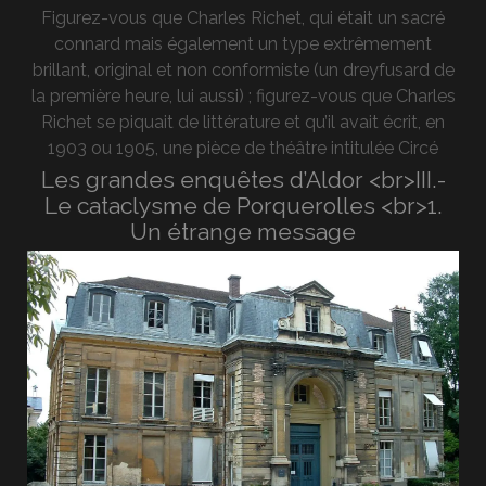
Figurez-vous que Charles Richet, qui était un sacré
connard mais également un type extrêmement
brillant, original et non conformiste (un dreyfusard de
la première heure, lui aussi) ; figurez-vous que Charles
Richet se piquait de littérature et qu’il avait écrit, en
1903 ou 1905, une pièce de théâtre intitulée Circé
Les grandes enquêtes d’Aldor <br>III.-
Le cataclysme de Porquerolles <br>1.
Un étrange message