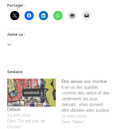
Partager :
J’aime ça :
Chargement…
Similaire
Être, laisser voir, montrer
Il en va des qualités
comme des vertus et des
sentiments les plus
délicats : elles doivent
Défauts
être utilisées avec pudeur
23 avril 2021
et chasteté, et l'étalage
12 mars 2020
Dans "On est peu de
leur est fatale. Être, laisser
Dans "Idées"
choses"
voir mais en aucun cas ne