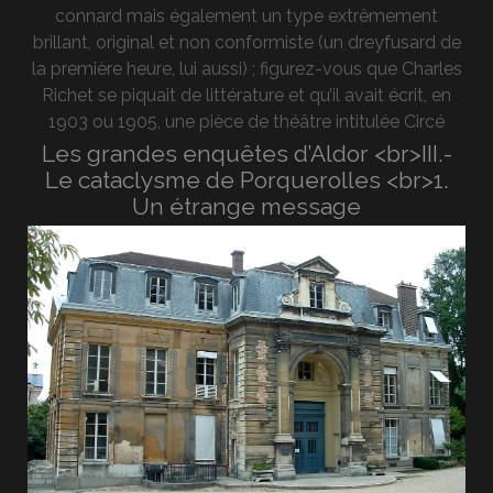
connard mais également un type extrêmement
brillant, original et non conformiste (un dreyfusard de
la première heure, lui aussi) ; figurez-vous que Charles
Richet se piquait de littérature et qu’il avait écrit, en
1903 ou 1905, une pièce de théâtre intitulée Circé
Les grandes enquêtes d’Aldor <br>III.-
Le cataclysme de Porquerolles <br>1.
Un étrange message