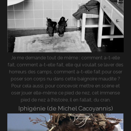
Je me demande tout de même : comment a-t-elle
fait, comment a-t-elle fait, elle qui voulait se laver des
horreurs des camps, comment a-t-elle fait pour oser
poser son corps nu dans cette baignoire maudite ?
Pour cela aussi, pour concevoir, mettre en scène et
oser jouer elle-même ce pied de nez, cet immense
pied de nez à l’histoire, il en fallait, du cran.
Iphigénie (de Michel Cacoyannis)