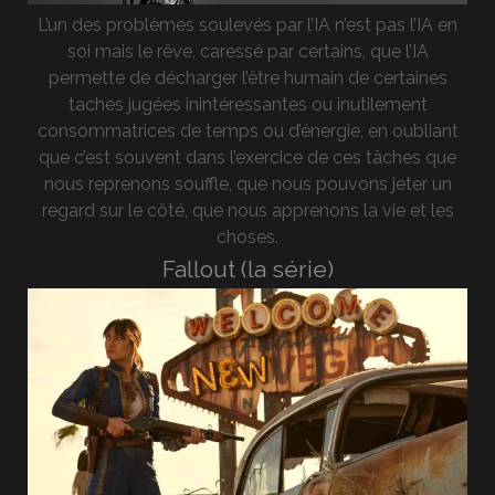
L’un des problèmes soulevés par l’IA n’est pas l’IA en
soi mais le rêve, caressé par certains, que l’IA
permette de décharger l’être humain de certaines
taches jugées inintéressantes ou inutilement
consommatrices de temps ou d’énergie, en oubliant
que c’est souvent dans l’exercice de ces tâches que
nous reprenons souffle, que nous pouvons jeter un
regard sur le côté, que nous apprenons la vie et les
choses.
Fallout (la série)