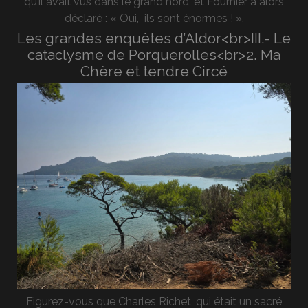
qu’il avait vus dans le grand nord, et Fournier a alors
déclaré : « Oui, ils sont énormes ! ».
Les grandes enquêtes d’Aldor<br>III.- Le
cataclysme de Porquerolles<br>2. Ma
Chère et tendre Circé
Figurez-vous que Charles Richet, qui était un sacré