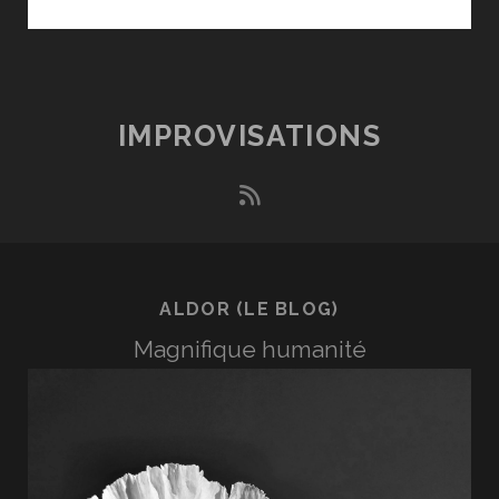
AIMÉ
SANS
SÉDUIRE
EST
UN
IMPROVISATIONS
DES
BEAUX
rss
DESTINS
DE
L’HOMME
ALDOR (LE BLOG)
Magnifique humanité