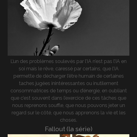
L’un des problèmes soulevés par l’IA n’est pas l’IA en
soi mais le rêve, caressé par certains, que l’IA
permette de décharger l’être humain de certaines
taches jugées inintéressantes ou inutilement
consommatrices de temps ou d’énergie, en oubliant
que c’est souvent dans l’exercice de ces tâches que
nous reprenons souffle, que nous pouvons jeter un
regard sur le côté, que nous apprenons la vie et les
choses.
Fallout (la série)