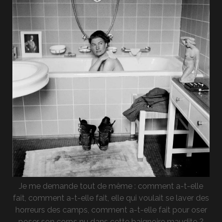
Je me demande tout de même : comment a-t-elle
fait, comment a-t-elle fait, elle qui voulait se laver des
horreurs des camps, comment a-t-elle fait pour oser
poser son corps nu dans cette baignoire maudite ?