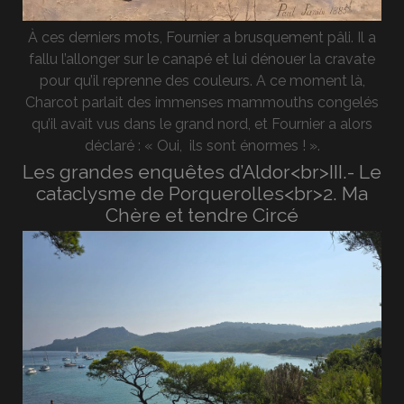
À ces derniers mots, Fournier a brusquement pâli. Il a
fallu l’allonger sur le canapé et lui dénouer la cravate
pour qu’il reprenne des couleurs. A ce moment là,
Charcot parlait des immenses mammouths congelés
qu’il avait vus dans le grand nord, et Fournier a alors
déclaré : « Oui, ils sont énormes ! ».
Les grandes enquêtes d’Aldor<br>III.- Le
cataclysme de Porquerolles<br>2. Ma
Chère et tendre Circé