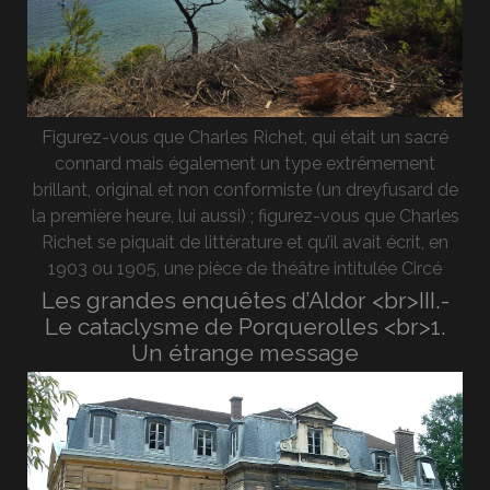
Figurez-vous que Charles Richet, qui était un sacré
connard mais également un type extrêmement
brillant, original et non conformiste (un dreyfusard de
la première heure, lui aussi) ; figurez-vous que Charles
Richet se piquait de littérature et qu’il avait écrit, en
1903 ou 1905, une pièce de théâtre intitulée Circé
Les grandes enquêtes d’Aldor <br>III.-
Le cataclysme de Porquerolles <br>1.
Un étrange message