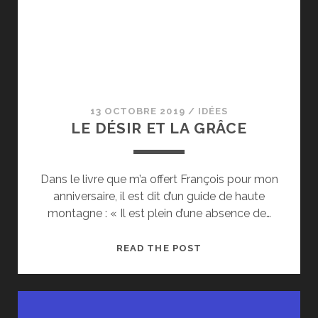
13 OCTOBRE 2019
/
IDÉES
LE DÉSIR ET LA GRÂCE
Dans le livre que m’a offert François pour mon
anniversaire, il est dit d’un guide de haute
montagne : « Il est plein d’une absence de…
LE
READ THE POST
DÉSIR
ET
LA
GRÂCE