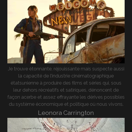
Je trouve étonnante, réjouissante mais suspecte aussi
la capacité de l’industrie cinématographique
étatsunienne à produire des films et séries qui, sous
leur dehors récréatifs et satiriques, dénoncent de
façon acerbe et assez effrayante les dérives possibles
du système économique et politique où nous vivons.
Leonora Carrington