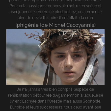
Pour cela aussi, pour concevoir, mettre en scène et
oser jouer elle-même ce pied de nez, cet immense
pied de nez à l’histoire, il en fallait, du cran.
Iphigénie (de Michel Cacoyannis)
Je n’ai jamais très bien compris l’espèce de
réhabilitation détournée d’Agamemnon à laquelle se
livrent Eschyle dans l’Orestie mais aussi Sophocle,
Euripide et leurs successeurs, tous ceux ayant osé