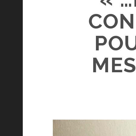
CON
POU
MES