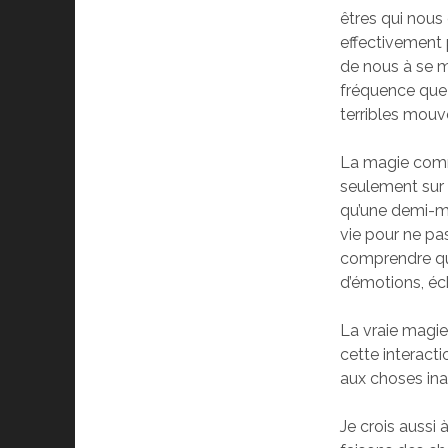
êtres qui nous
effectivement 
de nous à se m
fréquence que
terribles mouv
La magie comm
seulement sur 
qu’une demi-mag
vie pour ne pas
comprendre que
d’émotions, éc
La vraie magie,
cette interact
aux choses ina
Je crois aussi 