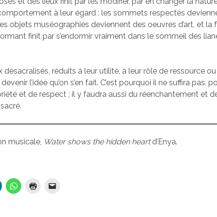
ses et des lieux finit par les modifier, par en changer la nature
 comportement à leur égard : les sommets respectés devienn
les objets muséographiés deviennent des oeuvres d’art, et la f
dormant finit par s’endormir vraiment dans le sommeil des lian
 désacralisés, réduits à leur utilité, à leur rôle de ressource o
r devenir l’idée qu’on s’en fait. C’est pourquoi il ne suffira pas, 
iété et de respect ; il y faudra aussi du réenchantement et de
 sacré.
tion musicale,
Water shows the hidden heart
d’Enya.