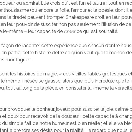
eur ou admiratif. Je crois qu’il est l’un et l’autre : tout en r
l’enthousiasme (ou encore la folie, l’amour et la poésie, dont il
ns la tirade) peuvent tromper, Shakespeare croit en leur pouvo
n leur pouvoir de susciter non pas seulement l’illusion de ce
 elle-même – leur capacité de
créer
ce qui est souhaité.
e façon de raconter cette expérience que chacun d’entre nous 
s en partie, cette histoire d’être ce qu’on veut que le monde d
les montagnes.
sent les histoires de magie, « ces vieilles fables grotesques 
 le même Thésée se gausse, alors que, plus incrédule que l
 pu, tout au long de la pièce, en constater lui-même la véracité
our provoquer le bonheur, joyeux pour susciter la joie, calme 
 et doux pour recevoir de la douceur : cette capacité à cha
du simple fait de notre humeur est bien réelle ; et elle va bi
istant à prendre ses désirs pour la réalité. Le regard que nous j