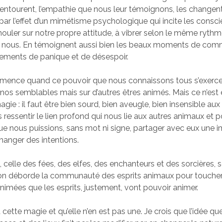
 entourent, l’empathie que nous leur témoignons, les changen
par l’effet d’un mimétisme psychologique qui incite les consc
ouler sur notre propre attitude, à vibrer selon le même ryth
 nous. En témoignent aussi bien les beaux moments de com
ements de panique et de désespoir.
ence quand ce pouvoir que nous connaissons tous s’exerc
nos semblables mais sur d’autres êtres animés. Mais ce n’est e
ie : il faut être bien sourd, bien aveugle, bien insensible aux
 ressentir le lien profond qui nous lie aux autres animaux et 
 nous puissions, sans mot ni signe, partager avec eux une 
hanger des intentions.
 celle des fées, des elfes, des enchanteurs et des sorcières, 
ion déborde la communauté des esprits animaux pour toucher 
nimées que les esprits, justement, vont pouvoir animer.
à cette magie et qu’elle n’en est pas une. Je crois que l’idée q