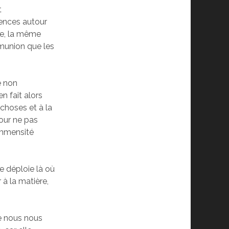
t
iences autour
me, la même
munion que les
e non
n fait alors
 choses et à la
pour ne pas
immensité
se déploie là où
à la matière,
ue nous nous