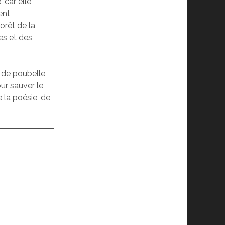
, car elle
ent
orêt de la
es et des
u de poubelle,
pour sauver le
 la poésie, de