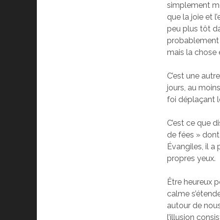
simplement moqu
que la joie et 
peu plus tôt da
probablement e
mais la chose
C’est une autr
jours, au moin
foi déplaçant 
C’est ce que di
de fées » dont
Évangiles, il a
propres yeux.
Être heureux p
calme s’étende
autour de nous 
l’illusion cons