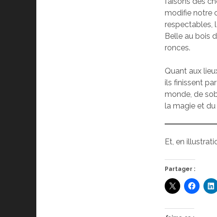
faisons des cho
modifie notre
respectables, 
Belle au bois 
ronces.
Quant aux lieux
ils finissent pa
monde, de sobr
la magie et du
Et, en illustra
Partager :