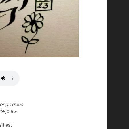
songe d’une
e joie ».
’il est