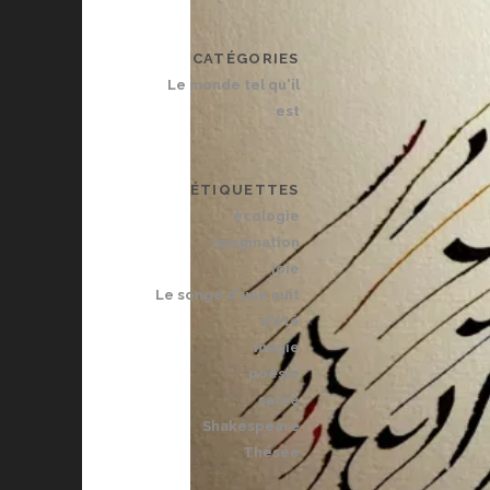
CATÉGORIES
Le monde tel qu'il
est
ÉTIQUETTES
écologie
imagination
joie
Le songe d'une nuit
d'été
magie
poésie
sacré
Shakespeare
Thésée