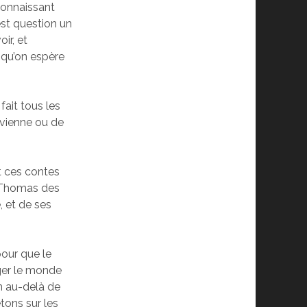
econnaissant
 est question un
ir, et
 qu’on espère
fait tous les
evienne ou de
et ces contes
e Thomas des
, et de ses
pour que le
nger le monde
en au-delà de
etons sur les