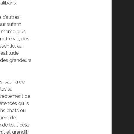
alibans.
 d’autres ;
our autant
e même plus,
notre vie, dès
ssentiel au
béatitude
, des grandeurs
s, sauf à ce
lus la
ndirectement de
pétences qu’ils
ins chats ou
tiers de
 de tout cela,
rrit et grandit