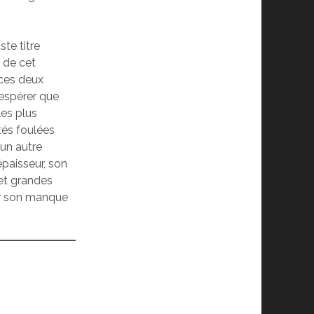
ste titre
e de cet
 ces deux
’espérer que
les plus
tés foulées
 un autre
épaisseur, son
 et grandes
ur son manque