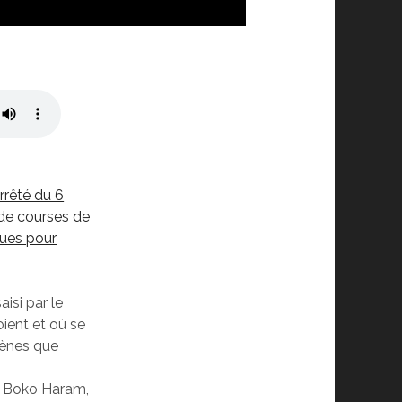
3
arrêté du 6
de courses de
ques pour
saisi par le
ient et où se
gènes que
e Boko Haram,