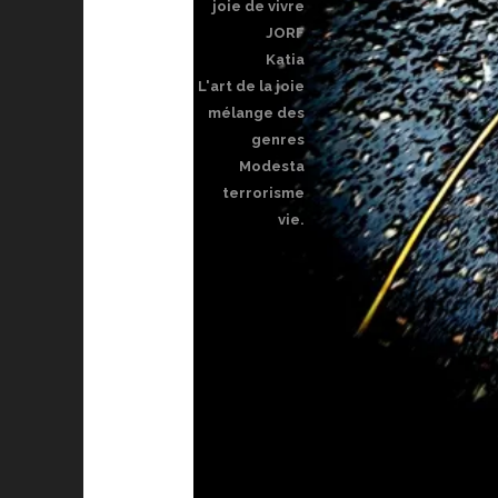
joie de vivre
JORF
Katia
L'art de la joie
mélange des
genres
Modesta
terrorisme
vie.