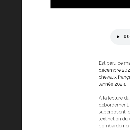
Est paru ce m
décembre 2022
chevaux frança
l’année 2023
.
À la lecture du
débordement, l
superposent, e
l’extinction du
bombardement 