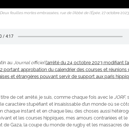
Deux feuilles mortes embrassées, rue de l’Abbé de l’Épée
, 27 octobre 202
atin au
Journal officiel
l’arrêté du 24 octobre 2023 modifiant l’
 portant approbation du calendrier des courses et réunions 
ises et étrangères pouvant servir de support aux paris hippi
 titre de cet arrêté, je suis, comme chaque fois avec le
JORF
, 
e caractère stupéfiant et insaisissable d’un monde où se côto
n chaque instant et en chaque lieu, des choses aussi hétéro
 vivant et les courses hippiques, mes amours contrariées et le
de Gaza, la coupe du monde de rugby et les massacres d