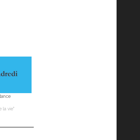
tance
 la vie"