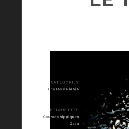
CATÉGORIES
Choses de la vie
ÉTIQUETTES
Courses hippiques
Gaza