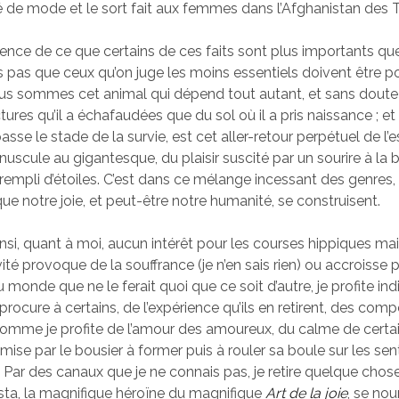
ilé de mode et le sort fait aux femmes dans l’Afghanistan des T
ience de ce que certains de ces faits sont plus importants que
is pas que ceux qu’on juge les moins essentiels doivent être p
us sommes cet animal qui dépend tout autant, et sans dout
ures qu’il a échafaudées que du sol où il a pris naissance ; et 
passe le stade de la survie, est cet aller-retour perpétuel de l’e
nuscule au gigantesque, du plaisir suscité par un sourire à la 
 rempli d’étoiles. C’est dans ce mélange incessant des genres
ue notre joie, et peut-être notre humanité, se construisent.
nsi, quant à moi, aucun intérêt pour les courses hippiques mai
ité provoque de la souffrance (je n’en sais rien) ou accroisse p
 monde que ne le ferait quoi que ce soit d’autre, je profite i
le procure à certains, de l’expérience qu’ils en retirent, des com
comme je profite de l’amour des amoureux, du calme de certa
mise par le bousier à former puis à rouler sa boule sur les sen
 Par des canaux que je ne connais pas, je retire quelque chose
, la magnifique héroïne du magnifique
Art de la joie
, se nou