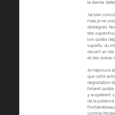
le dernier déf
J’ai bien consc
mais je ne cro
dédaignés. No
des superstruct
lors qu’elle dé
superflu, du mi
devant un ciel
et des ordres q
Je n’éprouve ai
que cette activ
dégradation du
l’intérêt qu’el
y acquièrent, 
de la patience 
Fontainebleau.
comme Modesta