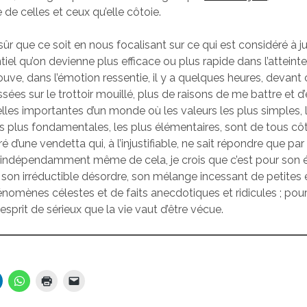
 de celles et ceux qu’elle côtoie.
sûr que ce soit en nous focalisant sur ce qui est considéré à ju
iel qu’on devienne plus efficace ou plus rapide dans l’atteint
rouve, dans l’émotion ressentie, il y a quelques heures, devant
sées sur le trottoir mouillé, plus de raisons de me battre et d
lles importantes d’un monde où les valeurs les plus simples, 
s plus fondamentales, les plus élémentaires, sont de tous cô
é d’une vendetta qui, à l’injustifiable, ne sait répondre que par
 Et indépendamment même de cela, je crois que c’est pour son 
 son irréductible désordre, son mélange incessant de petites
nomènes célestes et de faits anecdotiques et ridicules ; po
’esprit de sérieux que la vie vaut d’être vécue.