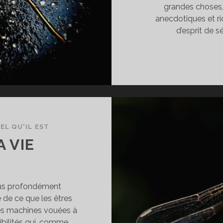
grandes choses,
anecdotiques et ri
d’esprit de s
EL QU'IL EST
A VIE
plus profondément
 de ce que les êtres
es machines vouées à
ibilités qui, comme