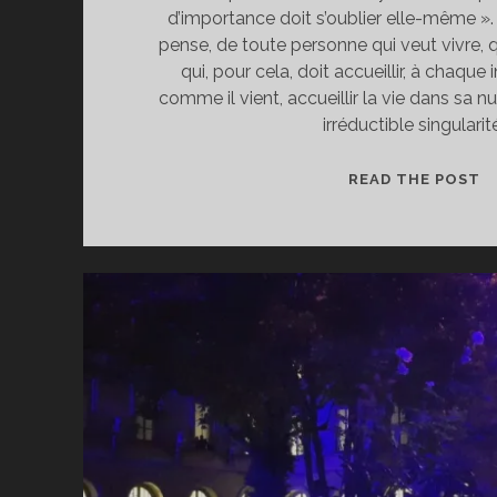
d’importance doit s’oublier elle-même ».
pense, de toute personne qui veut vivre, qu
qui, pour cela, doit accueillir, à chaque 
comme il vient, accueillir la vie dans sa nu
irréductible singularit
S
READ THE POST
S
M