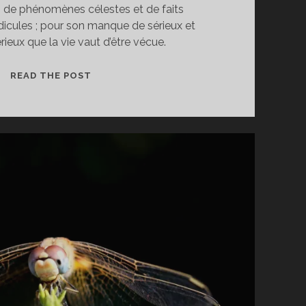
 de phénomènes célestes et de faits
dicules ; pour son manque de sérieux et
érieux que la vie vaut d’être vécue.
LE
READ THE POST
TOURBILLON
DES
CHOSES