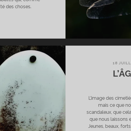
uté des choses.
ERTIGE
E
A
IE
18 JUIL
L’Â
L’image des cimetiè
mais ce que nou
scandaleux, que cela 
que nous laissons 
Jeunes, beaux, fort