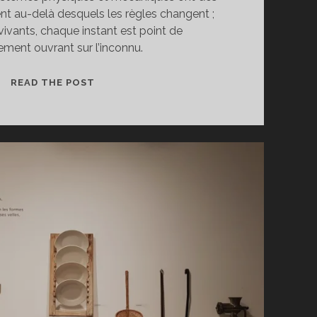
t au-delà desquels les règles changent ;
vivants, chaque instant est point de
ment ouvrant sur l’inconnu.
CE
READ THE POST
QUI
ADVIENT
(OU
PEUT-
ÊTRE
SURVIENT)