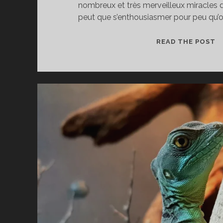
nombreux et très merveilleux miracles d
peut que s’enthousiasmer pour peu qu’on
A
READ THE POST