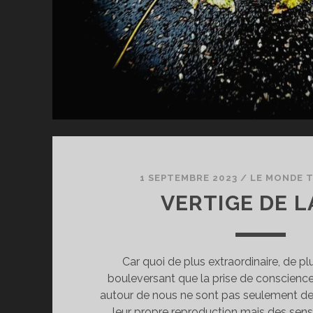
1 SEPTEMBRE 2023
/
LE MONDE T
VERTIGE DE L
Car quoi de plus extraordinaire, de 
bouleversant que la prise de conscience
autour de nous ne sont pas seulement d
leur propre reproduction mais des sens