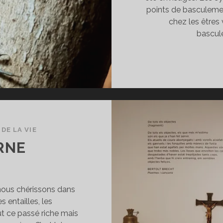
points de basculemen
chez les êtres 
bascule
DE LA VIE
RNE
 nous chérissons dans
s entailles, les
ut ce passé riche mais