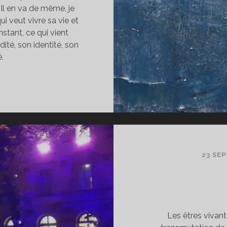
 Il en va de même, je
i veut vivre sa vie et
instant, ce qui vient
dité, son identité, son
é.
’OUBLIER
OI-
ÊME
23 SE
Les êtres vivant