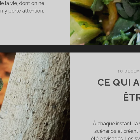
e la vie, dont on ne
 y porte attention.
SSIMILER
18 DÉCEM
CE QUI 
ÊT
À chaque instant, la 
scénarios et créant
été envisagés. Les s