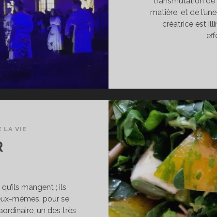
transmutation de l
matière, et de l’une
créatrice est i
ef
 LA VIE
R
qu’ils mangent ; ils
ux eux-mêmes, pour se
aordinaire, un des très