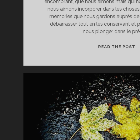
encombrant, que nous aimons mais qui nou
nous aimons incorporer dans les choses 
memories que nous gardons auprès de 
débarrasser tout en les conservant et p
nous plonger dans le pré
L
READ THE POST
S