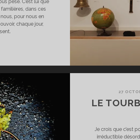
s pèse. C’est lui que
familières, dans ces
nous, pour nous en
ouvoir, chaque jour,
sent.
E
UBALTERNE
27 OCTO
LE TOURB
Je crois que c’est p
irréductible désor