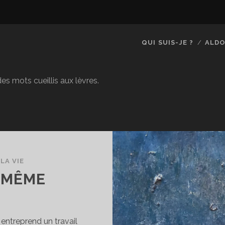
QUI SUIS-JE ?
ALDO
es mots cueillis aux lèvres.
LA VIE
-MÊME
 entreprend un travail