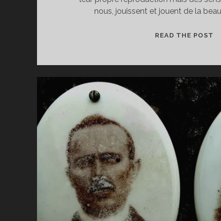
nous, jouissent et jouent de la bea
V
READ THE POST
D
L
V