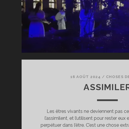
16 AOÛT 2024
/
CHOSES DE
ASSIMILE
Les êtres vivants ne deviennent pas ce 
l’assimilent, et l’utilisent pour rester e
perpétuer dans l’être. C’est une chose extr