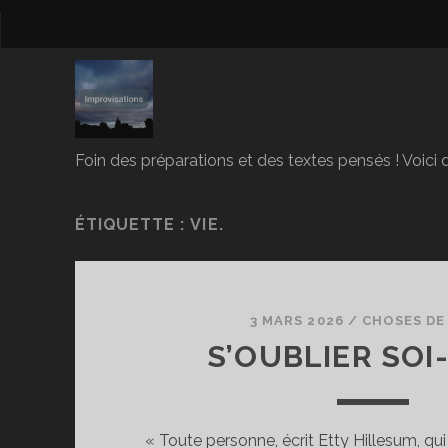
Foin des préparations et des textes pensés ! Voici d
ÉTIQUETTE :
VIE.
3 MARS 2026
/
CHOSES DE 
S’OUBLIER SOI
« Toute personne, écrit Etty Hillesum, qui