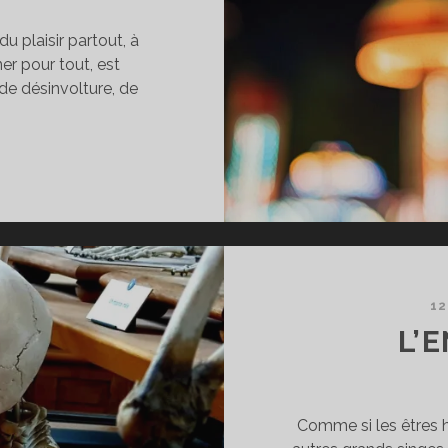
u plaisir partout, à
er pour tout, est
e désinvolture, de
MERVEILLEMENT
T
ATASTROPHE
12
L’
Comme si les êtres h