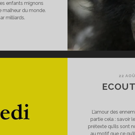
, des enfants mignons
 le malheur du monde.
ar milliards.
ARENTÈLE
22 AOÛ
ECOUT
L’amour des ennemis
partie cela : savoir
prétexte qu’ils sont 
au motif que ce qu’il