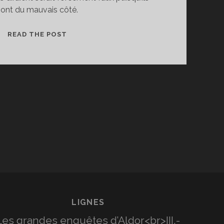
sont du mauvais côté.
ECOUTER
READ THE POST
SES
ENNEMIS
LIGNES
Les grandes enquêtes d’Aldor<br>III.-