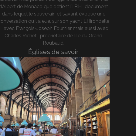
d’Albert de Monaco que détient l’I.P.H., document
dans lequel le souverain et savant évoque une
onversation qu’il a eue, sur son yacht L’Hirondelle
II, avec François-Joseph Fournier mais aussi avec
Charles Richet, propriétaire de l’île du Grand
Roubaud.
Églises de savoir