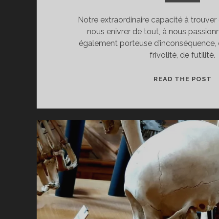
Notre extraordinaire capacité à trouver d
nous enivrer de tout, à nous passionn
également porteuse d’inconséquence, d
frivolité, de futilité.
É
READ THE POST
E
C