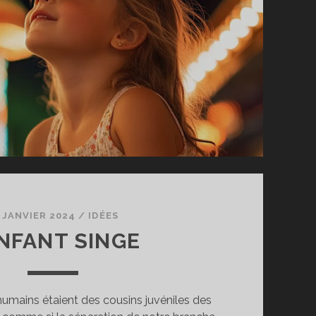
 JANVIER 2024
/
IDÉES
ENFANT SINGE
umains étaient des cousins juvéniles des