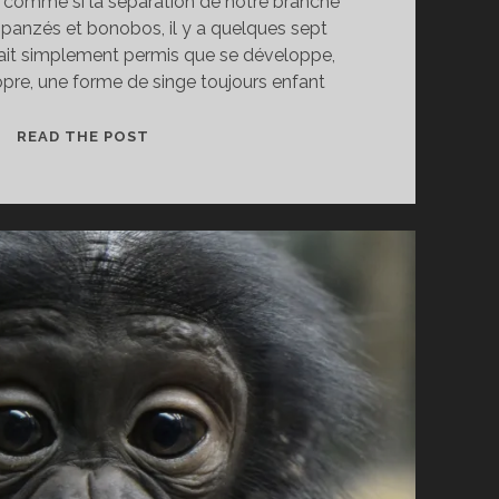
, comme si la séparation de notre branche
panzés et bonobos, il y a quelques sept
vait simplement permis que se développe,
e, une forme de singe toujours enfant
L’ENFANT
READ THE POST
SINGE