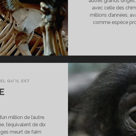
autres grands singes
avec celle des chim
millions d’années, a
comme espèce propr
EL QU'IL EST
E
un million de l’autre.
, l’équivalent de dix
inges meurt de faim