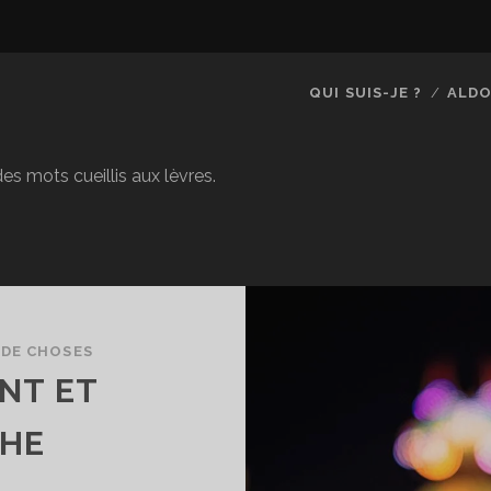
QUI SUIS-JE ?
ALDO
es mots cueillis aux lèvres.
 DE CHOSES
NT ET
HE