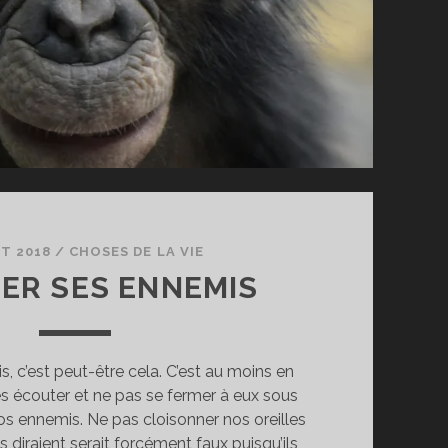
T 2018
/
CHOSES DE LA VIE
ER SES ENNEMIS
, c’est peut-être cela. C’est au moins en
 les écouter et ne pas se fermer à eux sous
nos ennemis. Ne pas cloisonner nos oreilles
s diraient serait forcément faux puisqu’ils