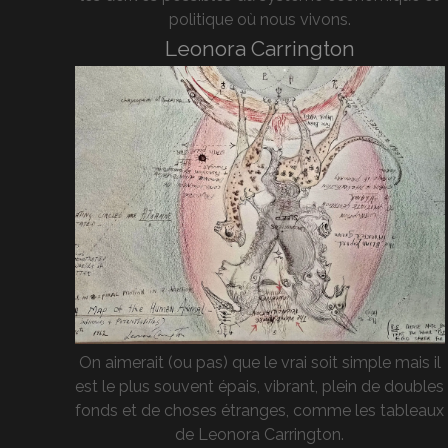
politique où nous vivons.
Leonora Carrington
On aimerait (ou pas) que le vrai soit simple mais il
est le plus souvent épais, vibrant, plein de doubles
fonds et de choses étranges, comme les tableaux
de Leonora Carrington.