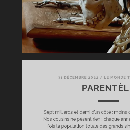
31 DÉCEMBRE 2022
/
LE MONDE T
PARENTÈL
Sept milliards et demi d’un côté ; moins d’
Nos cousins ne pèsent rien : chaque année
fois la population totale des grands s