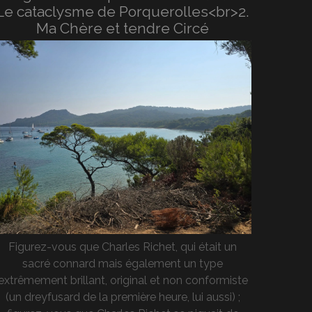
Le cataclysme de Porquerolles<br>2.
Ma Chère et tendre Circé
Figurez-vous que Charles Richet, qui était un
sacré connard mais également un type
extrêmement brillant, original et non conformiste
(un dreyfusard de la première heure, lui aussi) ;