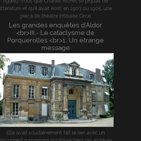
figurez-vous que Charles Richet se piquait de
littérature et qu’il avait écrit, en 1903 ou 1905, une
pièce de théâtre intitulée Circé
Les grandes enquêtes d’Aldor
<br>III.- Le cataclysme de
Porquerolles <br>1. Un étrange
message
Elle avait soudainement fait le lien avec un
document surprenant qui figure dans les archives