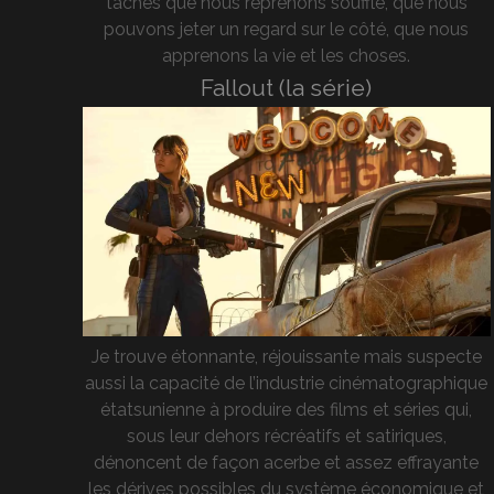
tâches que nous reprenons souffle, que nous
pouvons jeter un regard sur le côté, que nous
apprenons la vie et les choses.
Fallout (la série)
Je trouve étonnante, réjouissante mais suspecte
aussi la capacité de l’industrie cinématographique
étatsunienne à produire des films et séries qui,
sous leur dehors récréatifs et satiriques,
dénoncent de façon acerbe et assez effrayante
les dérives possibles du système économique et