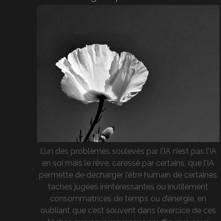
L’un des problèmes soulevés par l’IA n’est pas l’IA
en soi mais le rêve, caressé par certains, que l’IA
permette de décharger l’être humain de certaines
taches jugées inintéressantes ou inutilement
consommatrices de temps ou d’énergie, en
oubliant que c’est souvent dans l’exercice de ces