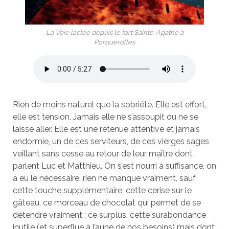
La Voie lactée depuis le fort Sainte-Agathe à
Porquerolles
Rien de moins naturel que la sobriété. Elle est effort,
elle est tension. Jamais elle ne s’assoupit ou ne se
laisse aller. Elle est une retenue attentive et jamais
endormie, un de ces serviteurs, de ces vierges sages
veillant sans cesse au retour de leur maître dont
parlent Luc et Matthieu. On s’est nourri à suffisance, on
a eu le nécessaire, rien ne manque vraiment, sauf
cette touche supplémentaire, cette cerise sur le
gâteau, ce morceau de chocolat qui permet de se
détendre vraiment ; ce surplus, cette surabondance
inutile (et superflue à l’aune de nos besoins) mais dont