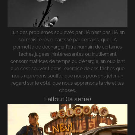
L’un des problèmes soulevés par l’IA n’est pas l’IA en
soi mais le rêve, caressé par certains, que l’IA
permette de décharger l’être humain de certaines
taches jugées inintéressantes ou inutilement
consommatrices de temps ou d’énergie, en oubliant
que c’est souvent dans l’exercice de ces tâches que
nous reprenons souffle, que nous pouvons jeter un
regard sur le côté, que nous apprenons la vie et les
choses.
Fallout (la série)