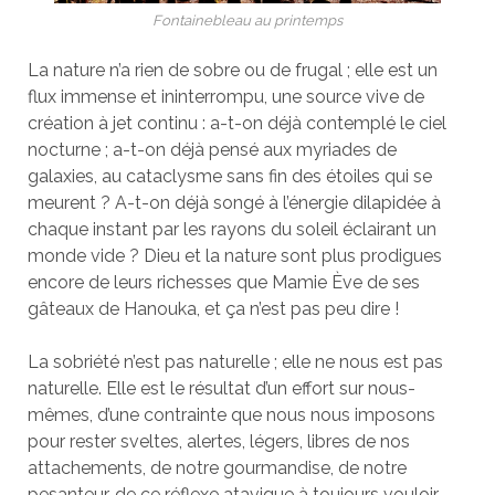
Fontainebleau au printemps
La nature n’a rien de sobre ou de frugal ; elle est un
flux immense et ininterrompu, une source vive de
création à jet continu : a-t-on déjà contemplé le ciel
nocturne ; a-t-on déjà pensé aux myriades de
galaxies, au cataclysme sans fin des étoiles qui se
meurent ? A-t-on déjà songé à l’énergie dilapidée à
chaque instant par les rayons du soleil éclairant un
monde vide ? Dieu et la nature sont plus prodigues
encore de leurs richesses que Mamie Ève de ses
gâteaux de Hanouka, et ça n’est pas peu dire !
La sobriété n’est pas naturelle ; elle ne nous est pas
naturelle. Elle est le résultat d’un effort sur nous-
mêmes, d’une contrainte que nous nous imposons
pour rester sveltes, alertes, légers, libres de nos
attachements, de notre gourmandise, de notre
pesanteur, de ce réflexe atavique à toujours vouloir