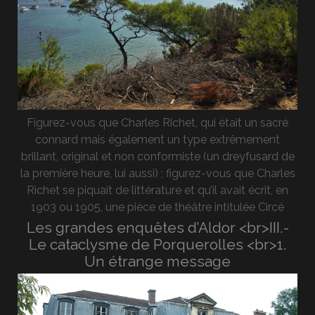
Figurez-vous que Charles Richet, qui était un sacré
connard mais également un type extrêmement
brillant, original et non conformiste (un dreyfusard de
la première heure, lui aussi) ; figurez-vous que Charles
Richet se piquait de littérature et qu’il avait écrit, en
1903 ou 1905, une pièce de théâtre intitulée Circé
Les grandes enquêtes d’Aldor <br>III.-
Le cataclysme de Porquerolles <br>1.
Un étrange message