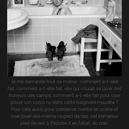
Je me demande tout de même : comment a-t-elle
fait, comment a-t-elle fait, elle qui voulait se laver des
horreurs des camps, comment a-t-elle fait pour oser
poser son corps nu dans cette baignoire maudite ?
Pour cela aussi, pour concevoir, mettre en scène et
oser jouer elle-même ce pied de nez, cet immense
pied de nez à l’histoire, il en fallait, du cran.