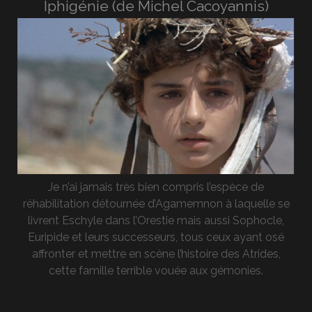
Iphigénie (de Michel Cacoyannis)
Je n’ai jamais très bien compris l’espèce de
réhabilitation détournée d’Agamemnon à laquelle se
livrent Eschyle dans l’Orestie mais aussi Sophocle,
Euripide et leurs successeurs, tous ceux ayant osé
affronter et mettre en scène l’histoire des Atrides,
cette famille terrible vouée aux gémonies.