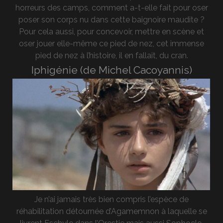
horreurs des camps, comment a-t-elle fait pour oser
poser son corps nu dans cette baignoire maudite ?
Pour cela aussi, pour concevoir, mettre en scène et
oser jouer elle-même ce pied de nez, cet immense
pied de nez à l’histoire, il en fallait, du cran.
Iphigénie (de Michel Cacoyannis)
Je n’ai jamais très bien compris l’espèce de
réhabilitation détournée d’Agamemnon à laquelle se