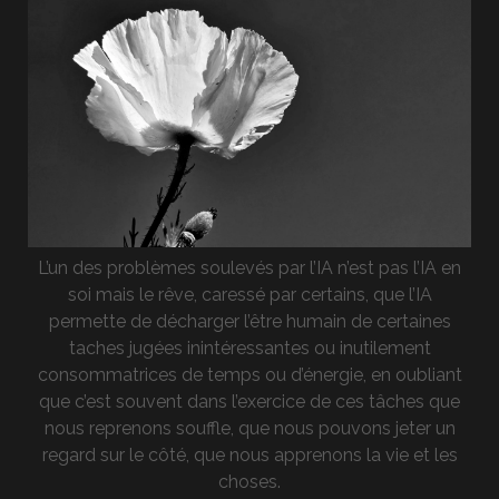
L’un des problèmes soulevés par l’IA n’est pas l’IA en
soi mais le rêve, caressé par certains, que l’IA
permette de décharger l’être humain de certaines
taches jugées inintéressantes ou inutilement
consommatrices de temps ou d’énergie, en oubliant
que c’est souvent dans l’exercice de ces tâches que
nous reprenons souffle, que nous pouvons jeter un
regard sur le côté, que nous apprenons la vie et les
choses.