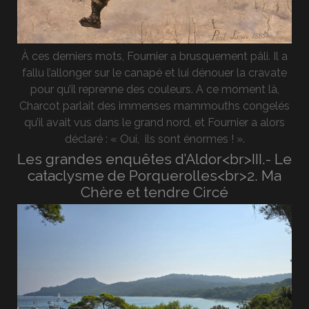
À ces derniers mots, Fournier a brusquement pâli. Il a
fallu l’allonger sur le canapé et lui dénouer la cravate
pour qu’il reprenne des couleurs. A ce moment là,
Charcot parlait des immenses mammouths congelés
qu’il avait vus dans le grand nord, et Fournier a alors
déclaré : « Oui, ils sont énormes ! ».
Les grandes enquêtes d’Aldor<br>III.- Le
cataclysme de Porquerolles<br>2. Ma
Chère et tendre Circé