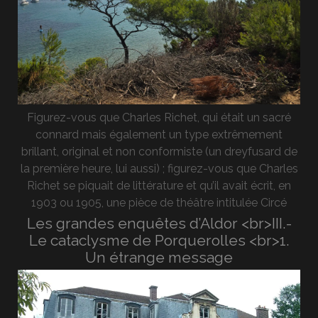
Figurez-vous que Charles Richet, qui était un sacré
connard mais également un type extrêmement
brillant, original et non conformiste (un dreyfusard de
la première heure, lui aussi) ; figurez-vous que Charles
Richet se piquait de littérature et qu’il avait écrit, en
1903 ou 1905, une pièce de théâtre intitulée Circé
Les grandes enquêtes d’Aldor <br>III.-
Le cataclysme de Porquerolles <br>1.
Un étrange message