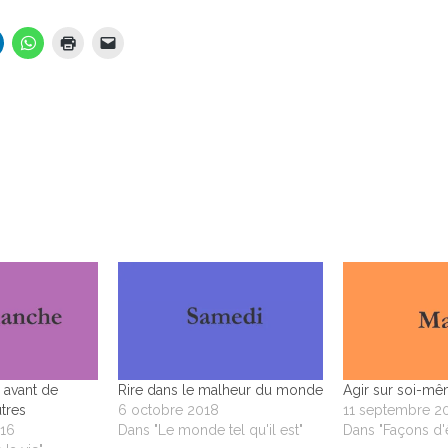
 avant de
Rire dans le malheur du monde
Agir sur soi-m
tres
6 octobre 2018
11 septembre 2
16
Dans "Le monde tel qu'il est"
Dans "Façons d'