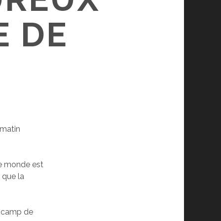
E DE
e matin
 le monde est
 que la
u camp de