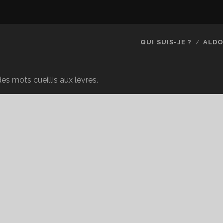
QUI SUIS-JE ?
ALDO
es mots cueillis aux lèvres.