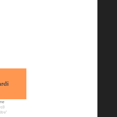
ême
018
être"