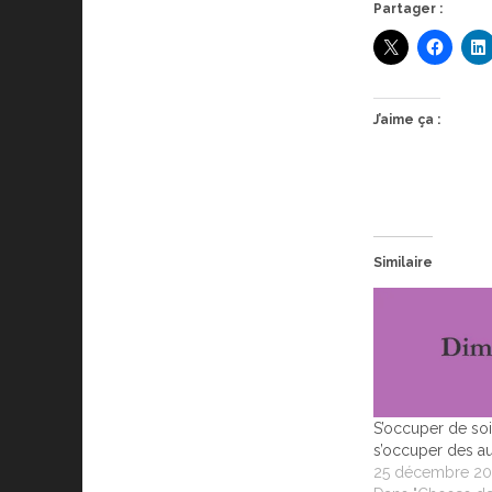
Partager :
J’aime ça :
Similaire
S’occuper de soi
s’occuper des au
25 décembre 20