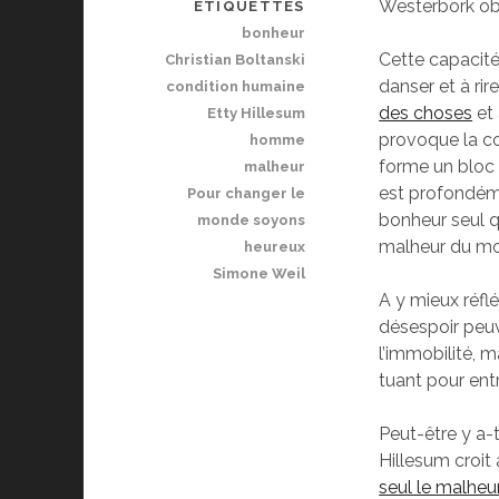
Westerbork obs
ÉTIQUETTES
bonheur
Cette capacité 
Christian Boltanski
danser et à rir
condition humaine
des choses
et 
Etty Hillesum
provoque la co
homme
forme un bloc u
malheur
est profondéme
Pour changer le
bonheur seul q
monde soyons
malheur du m
heureux
Simone Weil
A y mieux réflé
désespoir peuve
l’immobilité, m
tuant pour ent
Peut-être y a-t
Hillesum croit 
seul le malheu