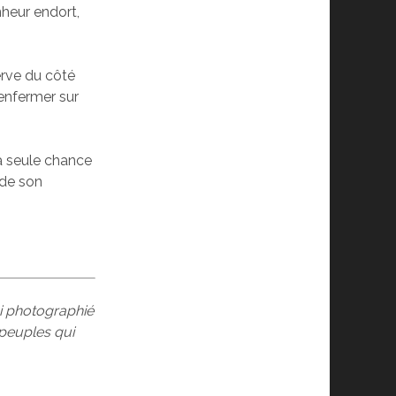
nheur endort,
erve du côté
’enfermer sur
a seule chance
 de son
ai photographié
 peuples qui