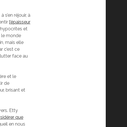
 s’en réjouir, à
entir
l’épaisseur
 hypocrites et
ue le monde
n, mais elle
r c’est ce
lutter face au
ère et le
ir de
r, brisant et
ers. Etty
sidérer que
gueil en nous