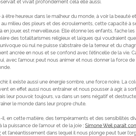
ervait et vivait profondément cela elle aussi.
à être heureux dans le malheur du monde, à voir la beauté et à
e au milieu des pleurs et des écroulements, cette capacité à s
à en jouer, est merveilleuse. Elle étonne les enfants, fache les
lère des totalitarismes religieux et laïques qui voudraient q
nivoque où nul ne puisse s’abstraire de la terreur et du chagri
nt ancrée en nous et se confond avec l’étincelle de la vie. Ca
ui, avec l’amour, peut nous animer et nous donner la force de 
onde.
chir, il existe aussi une énergie sombre, une force noire. La col
nt en effet aussi nous entraîner et nous pousser à agir, à sort
ais leur pouvoir, toujours, va dans un sens négatif et destructeu
raîner le monde dans leur propre chute.
-il, en cette matière, des tempéraments et des sensibilités div
à la puissance de l’amour et de la joie ;
Simone Weil paraît con
r
et l’anéantissement dans lequel il nous plonge peut tuer l’or