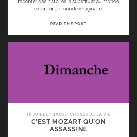
raconter des histoires, à substituer au monde
extérieur un monde imaginaire.
PERVERSION
READ THE POST
ET
CULBUTO
19 JUILLET 2020
/
CHOSES DE LA VIE
C’EST MOZART QU’ON
ASSASSINE