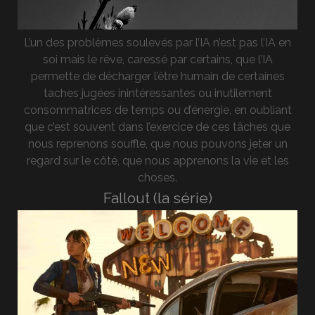
L’un des problèmes soulevés par l’IA n’est pas l’IA en
soi mais le rêve, caressé par certains, que l’IA
permette de décharger l’être humain de certaines
taches jugées inintéressantes ou inutilement
consommatrices de temps ou d’énergie, en oubliant
que c’est souvent dans l’exercice de ces tâches que
nous reprenons souffle, que nous pouvons jeter un
regard sur le côté, que nous apprenons la vie et les
choses.
Fallout (la série)