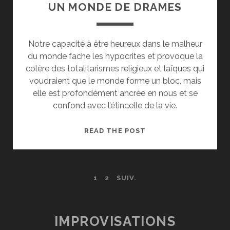
UN MONDE DE DRAMES
Notre capacité à être heureux dans le malheur
du monde fache les hypocrites et provoque la
colère des totalitarismes religieux et laïques qui
voudraient que le monde forme un bloc, mais
elle est profondément ancrée en nous et se
confond avec l’étincelle de la vie.
NOUS
READ THE POST
VIVONS
HEUREUX
DANS
PAGINATION
1
2
SUIV.
UN
MONDE
DES
DE
DRAMES
PUBLICATIONS
IMPROVISATIONS