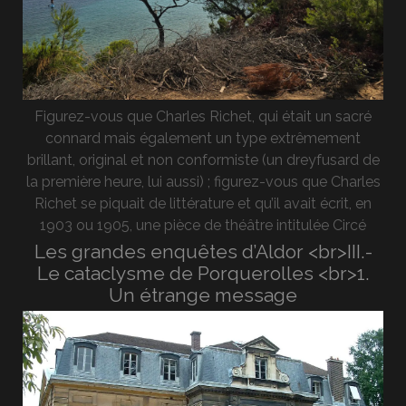
Figurez-vous que Charles Richet, qui était un sacré
connard mais également un type extrêmement
brillant, original et non conformiste (un dreyfusard de
la première heure, lui aussi) ; figurez-vous que Charles
Richet se piquait de littérature et qu’il avait écrit, en
1903 ou 1905, une pièce de théâtre intitulée Circé
Les grandes enquêtes d’Aldor <br>III.-
Le cataclysme de Porquerolles <br>1.
Un étrange message