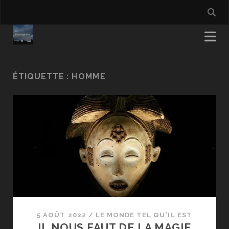
ÉTIQUETTE :
HOMME
5 AOÛT 2022
/
LE MONDE TEL QU'IL EST
IL NOUS FAUT DE LA MAGIE