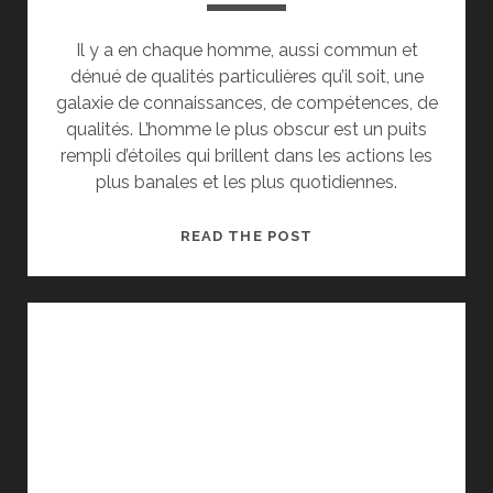
Il y a en chaque homme, aussi commun et
dénué de qualités particulières qu’il soit, une
galaxie de connaissances, de compétences, de
qualités. L’homme le plus obscur est un puits
rempli d’étoiles qui brillent dans les actions les
plus banales et les plus quotidiennes.
C’EST
READ THE POST
MOZART
QU’ON
ASSASSINE