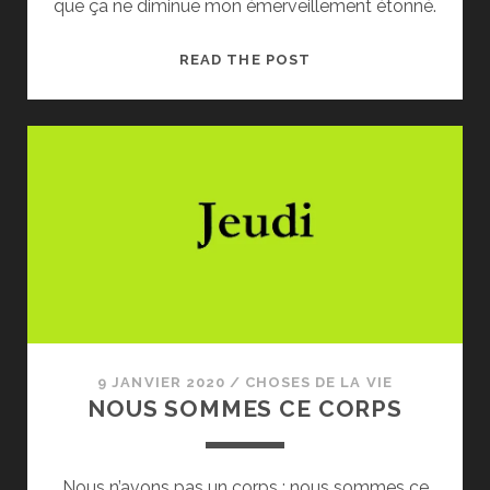
que ça ne diminue mon émerveillement étonné.
GRAINS
READ THE POST
DE
TEMPS,
D’ESPACE
ET
DE
POUSSIÈRE
9 JANVIER 2020
/
CHOSES DE LA VIE
NOUS SOMMES CE CORPS
Nous n’avons pas un corps ; nous sommes ce