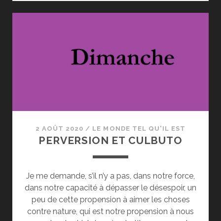
ET
LE
PARDON
2 AOÛT 2020
/
LE MONDE TEL QU'IL EST
PERVERSION ET CULBUTO
Je me demande, s’il n’y a pas, dans notre force,
dans notre capacité à dépasser le désespoir, un
peu de cette propension à aimer les choses
contre nature, qui est notre propension à nous