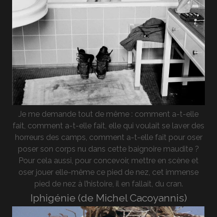
Je me demande tout de même : comment a-t-elle
fait, comment a-t-elle fait, elle qui voulait se laver des
horreurs des camps, comment a-t-elle fait pour oser
poser son corps nu dans cette baignoire maudite ?
Pour cela aussi, pour concevoir, mettre en scène et
oser jouer elle-même ce pied de nez, cet immense
pied de nez à l’histoire, il en fallait, du cran.
Iphigénie (de Michel Cacoyannis)