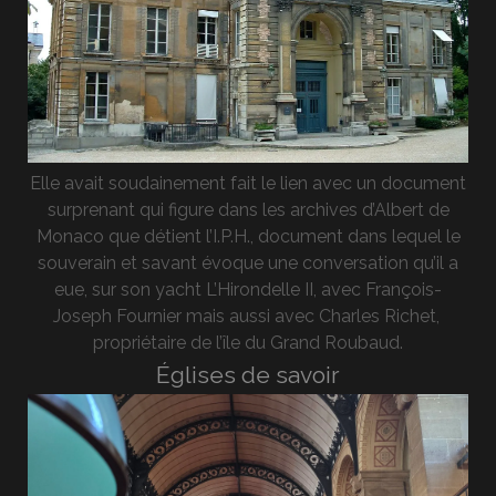
Elle avait soudainement fait le lien avec un document
surprenant qui figure dans les archives d’Albert de
Monaco que détient l’I.P.H., document dans lequel le
souverain et savant évoque une conversation qu’il a
eue, sur son yacht L’Hirondelle II, avec François-
Joseph Fournier mais aussi avec Charles Richet,
propriétaire de l’île du Grand Roubaud.
Églises de savoir